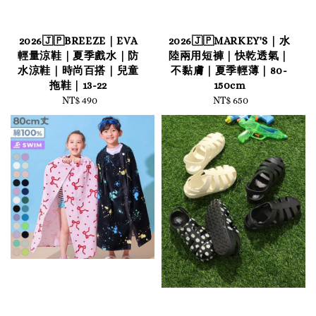
2026🇯🇵BREEZE｜EVA
2026🇯🇵MARKEY'S｜水
輕量涼鞋｜夏季戲水｜防
陸兩用短褲｜快乾透氣｜
水涼鞋｜時尚百搭｜兒童
不黏膚｜夏季輕薄｜80-
拖鞋｜13-22
150cm
NT$ 490
Regular
NT$ 650
Regular
price
price