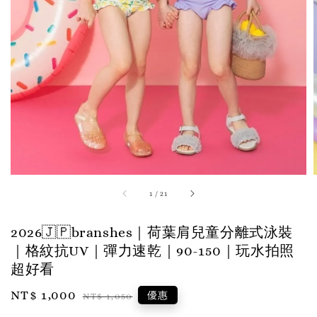
1
/
21
2026🇯🇵branshes｜荷葉肩兒童分離式泳裝
｜格紋抗UV｜彈力速乾｜90-150｜玩水拍照
超好看
Sale
NT$ 1,000
Regular
優惠
NT$ 1,050
price
price