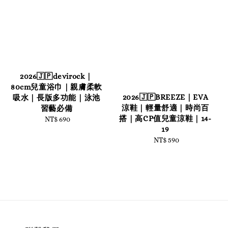
2026🇯🇵devirock｜
80cm兒童浴巾｜親膚柔軟
2026🇯🇵BREEZE｜EVA
吸水｜長版多功能｜泳池
涼鞋｜輕量舒適｜時尚百
習藝必備
搭｜高CP值兒童涼鞋｜14-
NT$ 690
Regular
19
price
NT$ 590
Regular
price