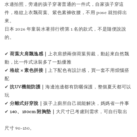
水邊拍照，旁邊的孩子穿著普通的一件式，自家孩子穿這
件，格紋上衣飄荷葉、紫色素褲收腰，不用 pose 就拍得出
來。
日本 2026 年童裝水著排行榜第 1 名的款式，不是隨便說說
的。
✔
荷葉大肩飄逸感｜
上衣肩膀兩側荷葉剪裁，動起來自然飄
動，比一件式泳裝多了一點優雅
✔
格紋 × 素色拼接｜
上下配色有設計感，買一套不用煩惱搭
配
✔
抗UV機能防護｜
海邊池邊都有防曬保護，整個夏天都可以
玩
✔
分離式好穿脫｜
孩子上廁所自己就能解決，媽媽省一件事
✔
140、150cm 附胸墊｜
大尺寸已考慮到需求，可自行取出
尺寸 90-150。