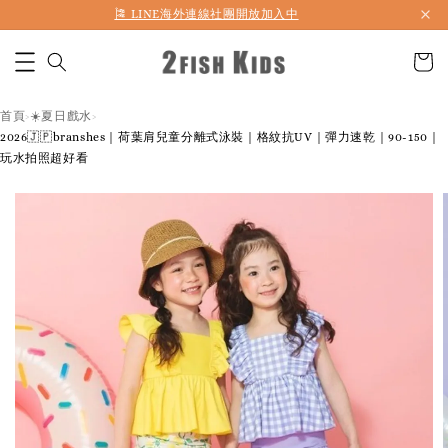
首購折50 ｜ 滿1,500 免運 ｜ 滿2,900 折140 ｜ 3%購物金
首頁
☀️夏日戲水
›
›
2026🇯🇵branshes｜荷葉肩兒童分離式泳裝｜格紋抗UV｜彈力速乾｜90-150｜
玩水拍照超好看