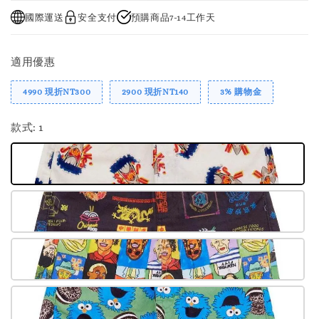
國際運送
安全支付
預購商品7-14工作天
適用優惠
4990 現折NT300
2900 現折NT140
3% 購物金
款式
: 1