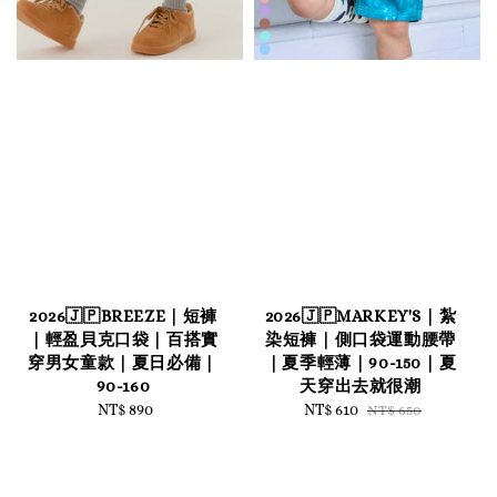
2026🇯🇵BREEZE｜短褲
2026🇯🇵MARKEY'S｜紮
｜輕盈貝克口袋｜百搭實
染短褲｜側口袋運動腰帶
穿男女童款｜夏日必備｜
｜夏季輕薄｜90-150｜夏
90-160
天穿出去就很潮
NT$ 890
Regular
Sale
NT$ 610
Regular
NT$ 650
price
price
price