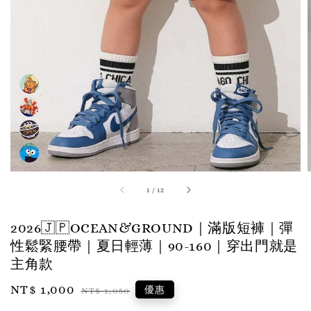
1
/
12
2026🇯🇵OCEAN&GROUND｜滿版短褲｜彈
性鬆緊腰帶｜夏日輕薄｜90-160｜穿出門就是
主角款
Sale
NT$ 1,000
Regular
優惠
NT$ 1,050
price
price