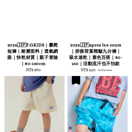
2026🇯🇵F.O.KIDS｜攀爬
2026🇯🇵apres les cours
短褲｜耐磨面料｜透氣網
｜拼接荷葉褶皺九分褲｜
眼｜快乾材質｜親子冒險
吸水速乾｜素色百搭｜80-
｜80-140cm
140｜活動流汗也不怕款
NT$ 890
Regular
Sale
NT$ 620
Regular
NT$ 650
price
price
price
優惠