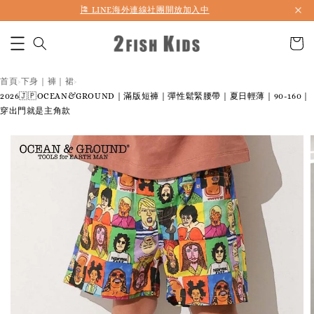
首購折50 ｜ 滿1,500 免運 ｜ 滿2,900 折140 ｜ 3%購物金
首頁
下身｜褲｜裙
›
›
2026🇯🇵OCEAN&GROUND｜滿版短褲｜彈性鬆緊腰帶｜夏日輕薄｜90-160｜
穿出門就是主角款