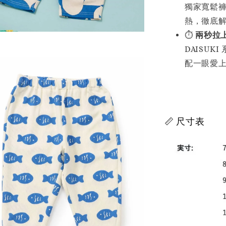
獨家寬鬆
熱，徹底
⏱️
兩秒拉
DAISU
配一眼愛
📏 尺寸表