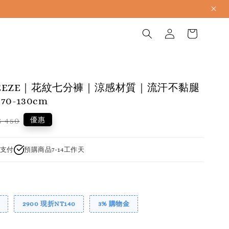
BREEZE｜花紋七分褲｜涼感材質｜流汗不黏腿
0-130cm
gular
優惠
 450
ice
支付
預購商品7-14工作天
2900 現折NT140
3% 購物金