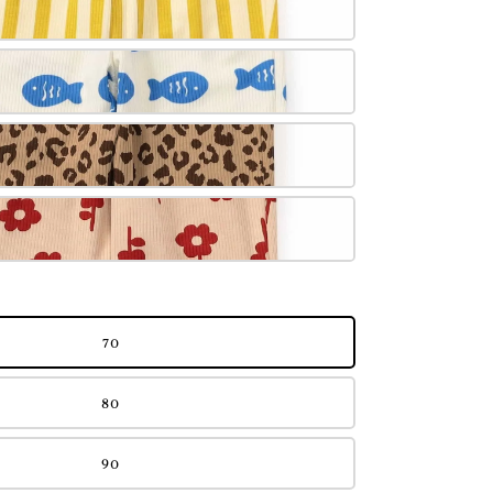
70
80
90