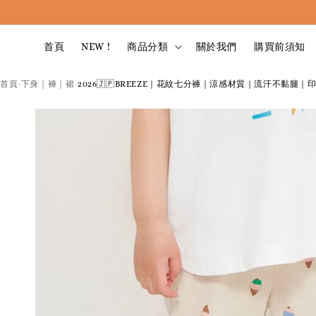
首頁
NEW !
商品分類
關於我們
購買前須知
首頁
下身｜褲｜裙
2026🇯🇵BREEZE｜花紋七分褲｜涼感材質｜流汗不黏腿｜印花
›
›