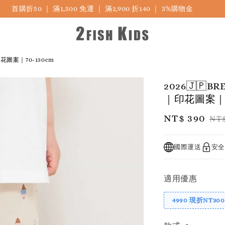
首購折50 ｜ 滿1,500 免運 ｜ 滿2,900 折140 ｜ 3%購物金
圖案｜70-130cm
2026🇯
｜印花圖案｜7
Sale
NT$ 390
Re
NT$
price
pr
國際運送
安全
適用優惠
4990 現折NT300