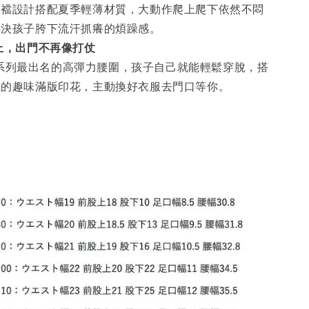
褲襠設計搭配夏季輕薄材質，大動作爬上爬下依然不悶
解決孩子胯下流汗抓癢的煩躁感。
上，出門不再像打仗
KI 系列最出名的高彈力腰圍，孩子自己就能輕鬆穿脫，搭
上的趣味滿版印花，主動換好衣服去門口等你。