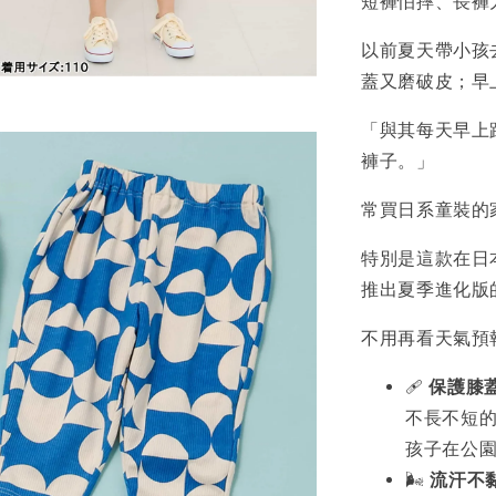
短褲怕摔、長褲
以前夏天帶小孩
蓋又磨破皮；早
「與其每天早上
褲子。」
常買日系童裝的家
特別是這款在日本
推出夏季進化版
不用再看天氣預
🩹
保護膝
不長不短
孩子在公
🌬️
流汗不