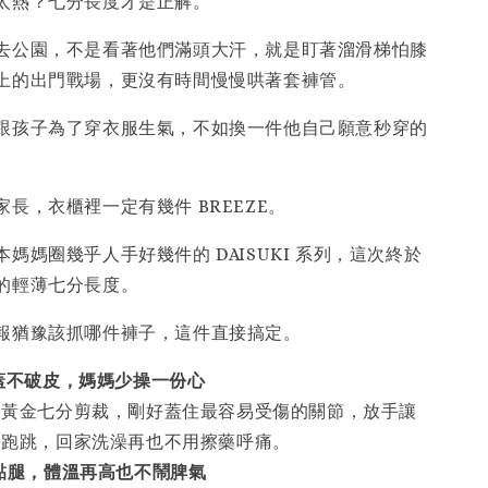
太熱？七分長度才是正解。
去公園，不是看著他們滿頭大汗，就是盯著溜滑梯怕膝
上的出門戰場，更沒有時間慢慢哄著套褲管。
跟孩子為了穿衣服生氣，不如換一件他自己願意秒穿的
長，衣櫃裡一定有幾件 BREEZE。
媽媽圈幾乎人手好幾件的 DAISUKI 系列，這次終於
的輕薄七分長度。
報猶豫該抓哪件褲子，這件直接搞定。
蓋不破皮，媽媽少操一份心
的黃金七分剪裁，剛好蓋住最容易受傷的關節，放手讓
園跑跳，回家洗澡再也不用擦藥呼痛。
黏腿，體溫再高也不鬧脾氣