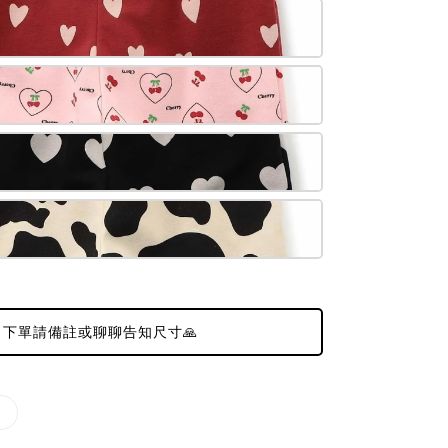
下單請備註或聊聊告知尺寸🙏