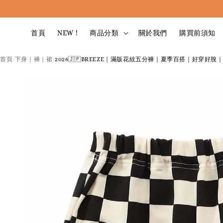
首頁
NEW !
商品分類
關於我們
購買前須知
首頁
下身｜褲｜裙
2026🇯🇵BREEZE｜滿版花紋五分褲｜夏季百搭｜好穿好脫｜W
›
›