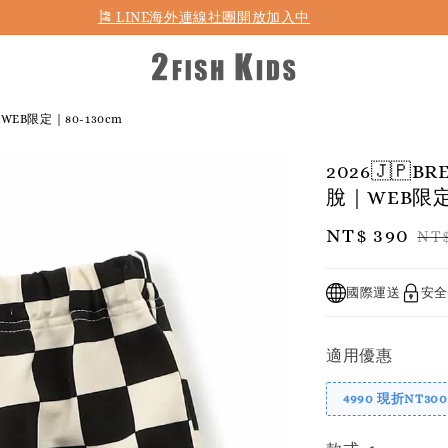
首購折50 ｜ 滿1,500 免運 ｜ 滿2,900 折140 ｜ 3%購物金
EB限定｜80-130cm
2026🇯
脫｜WEB限定｜
Sale
NT$ 390
Re
NT$
price
pr
國際運送
安全
適用優惠
4990 現折NT300