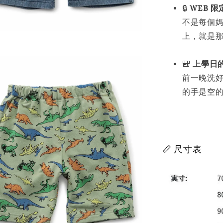
🔒
WEB 
不是每個
上，就是
🎒
上學日
前一晚洗
的手是空
📏 尺寸表