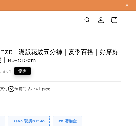
BREEZE｜滿版花紋五分褲｜夏季百搭｜好穿好
80-130cm
gular
優惠
 450
ice
支付
預購商品7-14工作天
2900 現折NT140
3% 購物金