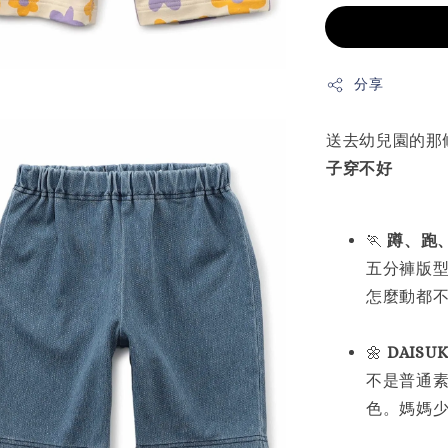
分享
送去幼兒園的那
子穿不好
🏃
蹲、跑
五分褲版
怎麼動都
🌼
DAIS
不是普通
色。媽媽