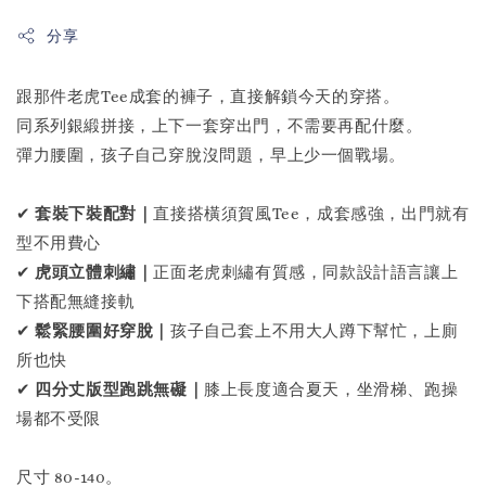
分享
跟那件老虎Tee成套的褲子，直接解鎖今天的穿搭。
同系列銀緞拼接，上下一套穿出門，不需要再配什麼。
彈力腰圍，孩子自己穿脫沒問題，早上少一個戰場。
✔
套裝下裝配對｜
直接搭橫須賀風Tee，成套感強，出門就有
型不用費心
✔
虎頭立體刺繡｜
正面老虎刺繡有質感，同款設計語言讓上
下搭配無縫接軌
✔
鬆緊腰圍好穿脫｜
孩子自己套上不用大人蹲下幫忙，上廁
所也快
✔
四分丈版型跑跳無礙｜
膝上長度適合夏天，坐滑梯、跑操
場都不受限
尺寸 80-140。