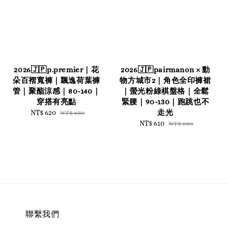
2026🇯🇵p.premier｜花
2026🇯🇵pairmanon × 動
朵百褶寬褲｜飄逸荷葉褲
物方城市2｜角色全印褲裙
管｜聚酯涼感｜80-140｜
｜螢光粉綠棋盤格｜全鬆
穿搭有亮點
緊腰｜90-130｜跑跳也不
走光
Sale
NT$ 620
Regular
NT$ 650
price
price
Sale
NT$ 610
Regular
NT$ 650
price
price
聯繫我們