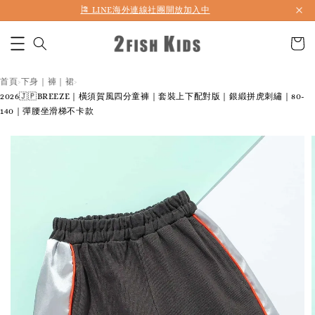
🎏 LINE海外連線社團開放加入中
首頁
下身｜褲｜裙
›
›
2026🇯🇵BREEZE｜橫須賀風四分童褲｜套裝上下配對版｜銀緞拼虎刺繡｜80-
140｜彈腰坐滑梯不卡款