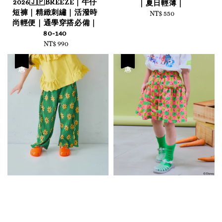
2026🇯🇵BREEZE｜牛仔
｜夏日輕薄｜
短褲｜精緻刺繡｜活潑時
NT$ 550
Regular
尚輕便｜通學穿搭必備｜
price
80-140
NT$ 990
Regular
price
優惠
優惠