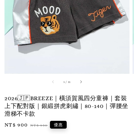
1
/
11
2026🇯🇵BREEZE｜橫須賀風四分童褲｜套裝
上下配對版｜銀緞拼虎刺繡｜80-140｜彈腰坐
滑梯不卡款
Sale
NT$ 900
Regular
優惠
NT$ 950
price
price