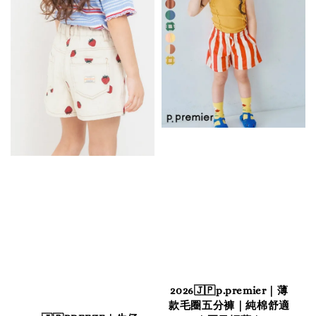
2026🇯🇵p.premier｜薄
款毛圈五分褲｜純棉舒適