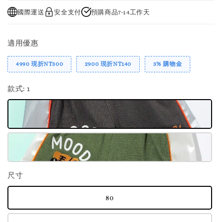
國際運送
安全支付
預購商品7-14工作天
適用優惠
4990 現折NT300
2900 現折NT140
3% 購物金
款式
: 1
尺寸
80