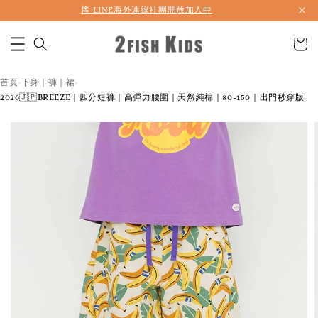
首購折50 ｜ 滿1,500 免運 ｜ 滿2,900 折140 ｜ 3%購物金
首頁
下身｜褲｜裙
›
›
2026🇯🇵BREEZE｜四分短褲｜高彈力腰圍｜天然純棉｜80-150｜出門秒穿版