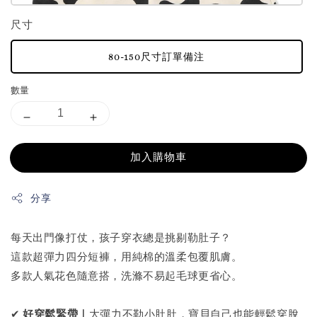
尺寸
80-150尺寸訂單備注
數量
加入購物車
分享
每天出門像打仗，孩子穿衣總是挑剔勒肚子？
這款超彈力四分短褲，用純棉的溫柔包覆肌膚。
多款人氣花色隨意搭，洗滌不易起毛球更省心。
✔
好穿鬆緊帶｜
大彈力不勒小肚肚，寶貝自己也能輕鬆穿脫