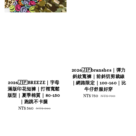
2026🇯🇵branshes｜彈力
斜紋寬褲｜前斜切剪裁線
2026🇯🇵BREEZE｜字母
｜網路限定｜100-160｜比
滿版印花短褲｜打褶寬鬆
牛仔舒服好穿
版型｜夏季棉質｜80-150
Sale
NT$ 750
Regular
NT$ 790
｜跑跳不卡腿
price
price
Sale
NT$ 560
Regular
NT$ 590
price
price