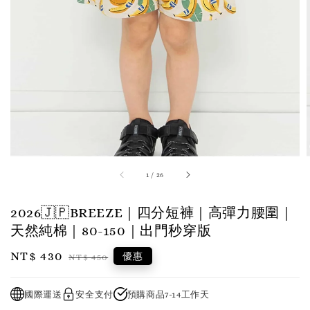
1
/
26
2026🇯🇵BREEZE｜四分短褲｜高彈力腰圍｜
天然純棉｜80-150｜出門秒穿版
Sale
NT$ 430
Regular
優惠
NT$ 450
price
price
國際運送
安全支付
預購商品7-14工作天