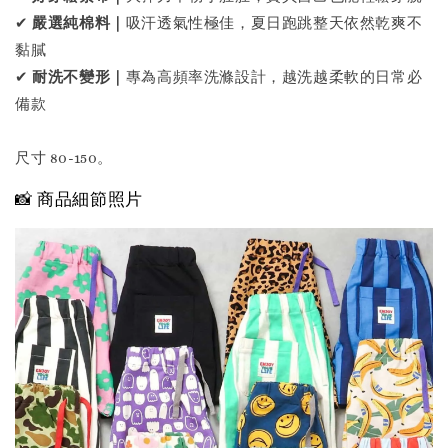
✔
嚴選純棉料｜
吸汗透氣性極佳，夏日跑跳整天依然乾爽不
黏膩
✔
耐洗不變形｜
專為高頻率洗滌設計，越洗越柔軟的日常必
備款
尺寸 80-150。
📸 商品細節照片