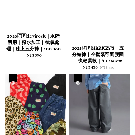
2026🇯🇵devirock｜水陸
兩用｜撥水加工｜抗氯處
2026🇯🇵MARKEY'S｜五
理｜膝上五分褲｜100-160
分短褲｜全鬆緊可調腰圍
NT$ 590
Regular
｜快乾柔軟｜80-150cm
price
Sale
NT$ 430
Regular
NT$ 450
price
price
優惠
優惠