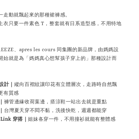
一走動就飄起來的那種裙褲感。
上衣只要一件素色 T，整套就有日系造型感，不用特地
 BREEZE、apres les cours 同集團的新品牌，由媽媽設
開始就是為「媽媽真心想幫孩子穿上的」那種設計而
設計｜
縱向百褶紋讓印花有立體層次，走路時自然飄
更有質感
｜
褲管邊緣收荷葉邊，搭涼鞋一站出去就是重點
｜
台灣夏天穿不悶不黏，洗後快乾，週週都能穿
ink 穿搭｜
姐妹各穿一件，不用撞衫就能有整體感