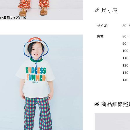
📏 尺寸表
📸 商品細節照