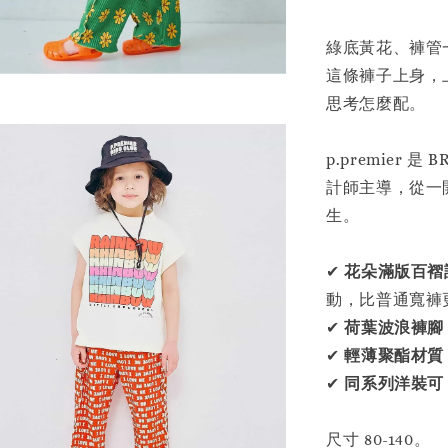
綠底黃花、褲管
這條褲子上身，
思考怎麼配。
p.premier 是
計師主導，從一
生。
✔
花朵滿版百褶
動，比普通寬褲
✔
荷葉波浪褲腳
✔
輕薄聚酯材質
✔
同系列洋裝可 L
尺寸 80-140。