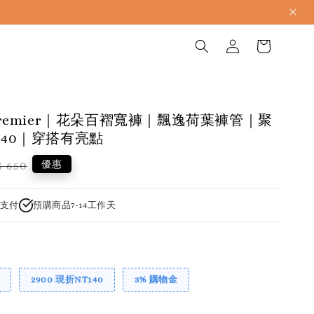
p.premier｜花朵百褶寬褲｜飄逸荷葉褲管｜聚
140｜穿搭有亮點
gular
優惠
 650
ice
支付
預購商品7-14工作天
2900 現折NT140
3% 購物金