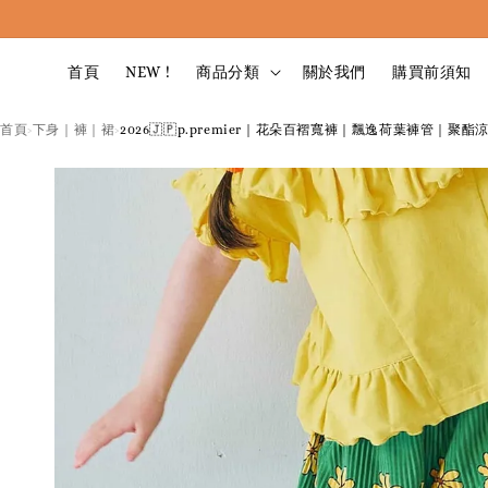
首頁
NEW !
商品分類
關於我們
購買前須知
首頁
下身｜褲｜裙
2026🇯🇵p.premier｜花朵百褶寬褲｜飄逸荷葉褲管｜聚酯
›
›