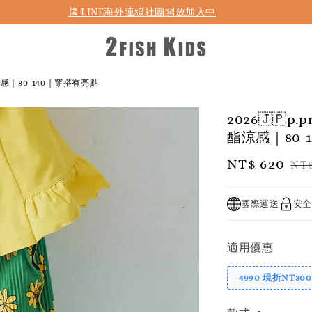
首購折50 ｜ 滿1,500 免運 ｜ 滿2,900 折140 ｜ 3%購物金
涼感｜80-140｜穿搭有亮點
2026🇯
酯涼感｜80-
Sale
NT$ 620
Re
NT$
price
pr
國際運送
安全
適用優惠
4990 現折NT300