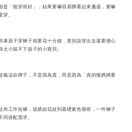
都是「能穿就好」，結果要嘛容易髒看起來邋遢，要嘛
愛穿。
哄著孩子穿褲子就要花十分鐘，更別說穿出去還要擔心
袋太小裝不下孩子的小寶貝。
超瘋這款牌子，不是因為貴，而是因為「真的懂媽媽要
紋布工作短褲，從繽紛花紋到基礎素色都有，一件褲子
不同搭配需求。