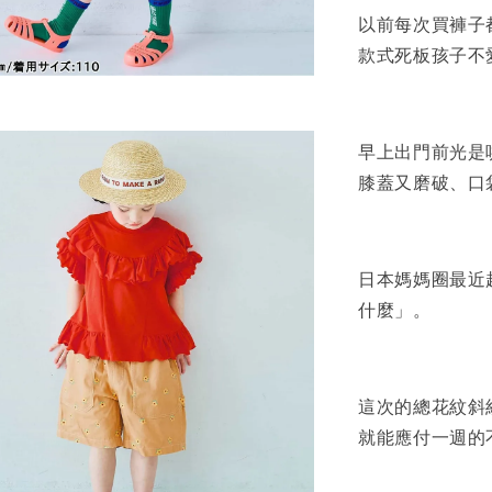
以前每次買褲子
款式死板孩子不
早上出門前光是
膝蓋又磨破、口
日本媽媽圈最近
什麼」。
這次的總花紋斜
就能應付一週的