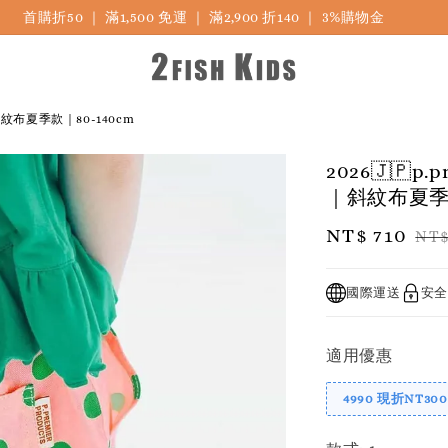
首購折50 ｜ 滿1,500 免運 ｜ 滿2,900 折140 ｜ 3%購物金
紋布夏季款｜80-140cm
2026🇯
｜斜紋布夏季款
Sale
NT$ 710
Re
NT$
price
pri
國際運送
安全
適用優惠
4990 現折NT300