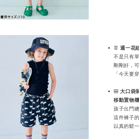
👖
週一花
不是只有
剛剛好，
「今天要
🎒
大口袋
移動置物
孩子出門
這件褲子
以真的鬆