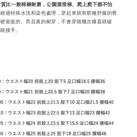
材質比一般棉褲耐磨，公園溜滑梯、爬上爬下都不怕
都經過特殊水洗和染色處理，穿起來就有那種舒服的舊
會硬挺挺的。而且真的耐穿，不會穿個幾次膝蓋就破
都能接手。