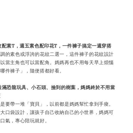
紋配素T，週五素色配印花T，一件褲子搞定一週穿搭
單調的素色或浮誇的花紋二選一，這件褲子的花紋設計
可以當主角也可以當配角。媽媽再也不用每天早上煩惱
穿哪件褲子」，隨便搭都好看。
裝滿恐龍玩具、小石頭、撿到的樹葉，媽媽終於不用當
櫃
總是要帶一堆「寶貝」，以前都是媽媽幫忙拿到手痠。
的大口袋設計，讓孩子自己收納自己的小世界，媽媽可
一口氣，專心陪玩就好。