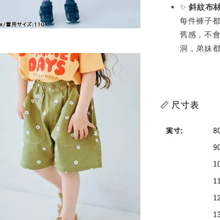
✨
斜紋布
每件褲子
舊感，不
洞，弟妹
📏 尺寸表