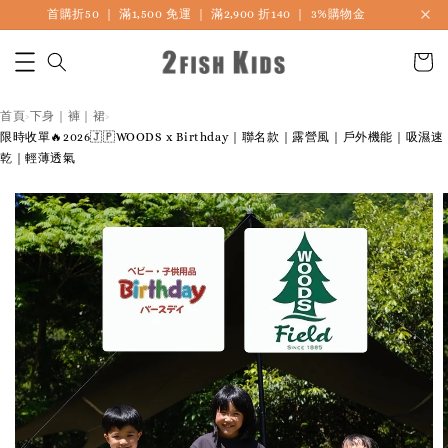
首購折50 ｜ 滿1,500 免運 ｜ 滿2,900 折140 ｜ 3%購物金
🎏 LINE海外連線社團開放加入中
首頁
下身｜褲｜裙
›
›
限時收單🔥2026🇯🇵WOODS x Birthday｜聯名款｜露營風｜戶外機能｜吸濕速
乾｜輕薄透氣