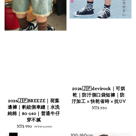
2026🇯🇵devirock｜可烘
乾｜防汙側口袋短褲｜防
2026🇯🇵BREEZE｜荷葉
汙加工 × 快乾省時 × 抗UV
邊褲｜豹紋側車縫｜水洗
NT$ 550
Regular
純棉｜80-140｜普通牛仔
price
穿不膩
Sale
NT$ 990
Regular
NT$ 1,050
price
price