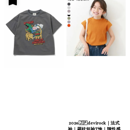
優惠
2026🇯🇵devirock｜法式
袖｜羅紋短袖T恤｜隨性感