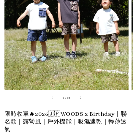
1
/
21
限時收單🔥2026🇯🇵WOODS x Birthday｜聯
名款｜露營風｜戶外機能｜吸濕速乾｜輕薄透
氣