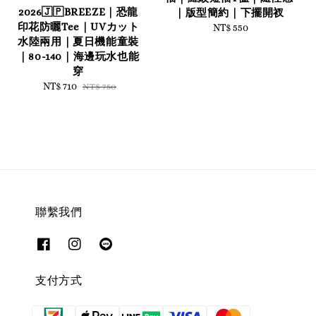
2026🇯🇵BREEZE｜恐龍
｜版型簡約｜下擺開衩
印花防曬Tee｜UVカット
NT$ 550
Regular
水陸兩用｜夏日機能童裝
price
｜80-140｜海邊玩水也能
穿
Sale
NT$ 710
Regular
NT$ 750
price
price
聯繫我們
支付方式