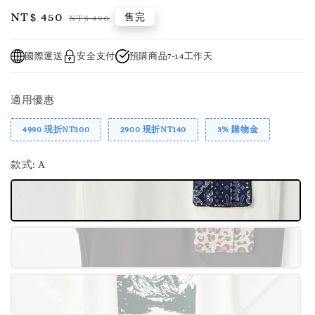
Sale
NT$ 450
Regular
售完
NT$ 490
price
price
國際運送
安全支付
預購商品7-14工作天
適用優惠
4990 現折NT300
2900 現折NT140
3% 購物金
款式
: A