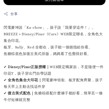
分享
閃電麥坤說「Ka-chow」，孩子說「我要穿這件！」。
BREEZE × Disney/Pixar《Cars》WEB限定聯名，全角色大
集合印花。
板牙、Sally、Red 全都在，孩子能一個個指給你看。
焦糖棕底色加復古美式排版，媽媽看了也覺得好看。
✔
Disney/Pixar正版授權｜
WEB限定獨家款，不是隨便一件
印花T，孩子穿出門自帶話題
✔
全角色集合大印花｜
閃電麥坤領銜、板牙配角齊聚，孩子
每天早上主動去找這件穿
✔
復古美式配色｜
焦糖棕搭配什麼褲子都好看，簡單丟一條
牛仔短褲就完整