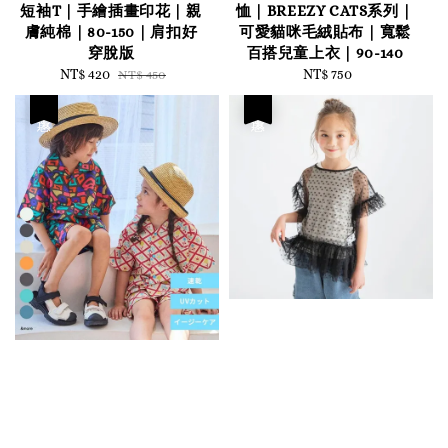
短袖T｜手繪插畫印花｜親
恤｜BREEZY CATS系列｜
膚純棉｜80-150｜肩扣好
可愛貓咪毛絨貼布｜寬鬆
穿脫版
百搭兒童上衣｜90-140
Sale
NT$ 420
Regular
NT$ 750
Regular
NT$ 450
price
price
price
優惠
優惠