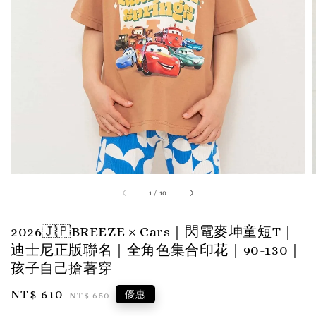
1
/
10
2026🇯🇵BREEZE × Cars｜閃電麥坤童短T｜
迪士尼正版聯名｜全角色集合印花｜90-130｜
孩子自己搶著穿
Sale
NT$ 610
Regular
優惠
NT$ 650
price
price