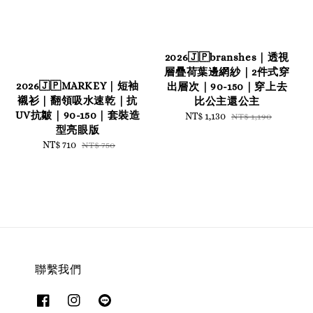
2026🇯🇵branshes｜透視
層疊荷葉邊網紗｜2件式穿
2026🇯🇵MARKEY｜短袖
出層次｜90-150｜穿上去
襯衫｜翻領吸水速乾｜抗
比公主還公主
UV抗皺｜90-150｜套裝造
Sale
NT$ 1,130
Regular
NT$ 1,190
型亮眼版
price
price
Sale
NT$ 710
Regular
NT$ 750
price
price
聯繫我們