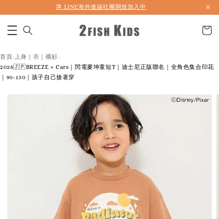
🎏 LINE海外連線社團開放加入中
首頁
上身｜衣｜襯衫
›
›
2026🇯🇵BREEZE × Cars｜閃電麥坤童短T｜迪士尼正版聯名｜全角色集合印花
｜90-130｜孩子自己搶著穿