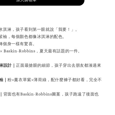
加入購物車
冰淇淋，孩子看到第一眼就說「我要！」。
紫袖，每個顏色都像冰淇淋的配色。
轉個身一樣有驚喜。
ours × Baskin-Robbins，夏天最有話題的一件。
淋設計｜
正面最搶眼的細節，孩子穿出去朋友都湊過來
袖｜
粉×薰衣草紫×薄荷綠，配什麼褲子都好看，完全不
｜
背面也有Baskin-Robbins圖案，孩子跑遠了後面也