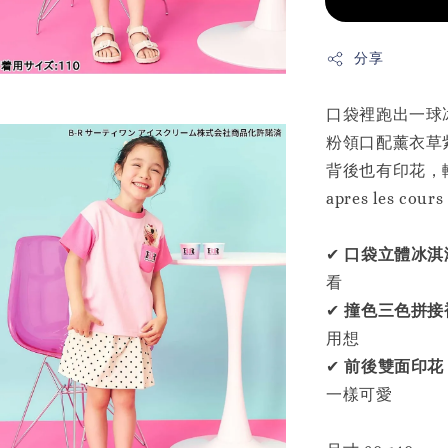
分享
口袋裡跑出一球
粉領口配薰衣草
背後也有印花，
apres les c
✔
口袋立體冰淇
看
✔
撞色三色拼接
用想
✔
前後雙面印花
一樣可愛