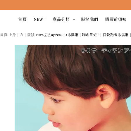
首頁
NEW !
商品分類
關於我們
購買前須知
首頁
上身｜衣｜襯衫
2026🇯🇵apres× 31冰淇淋｜聯名童短T｜口袋跑出冰
›
›