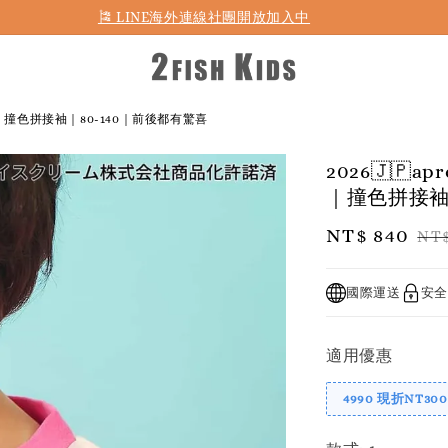
首購折50 ｜ 滿1,500 免運 ｜ 滿2,900 折140 ｜ 3%購物金
淇淋｜撞色拼接袖｜80-140｜前後都有驚喜
2026🇯🇵
｜撞色拼接袖
Sale
NT$ 840
Re
NT$
price
pr
國際運送
安全
適用優惠
4990 現折NT300