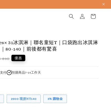
apres× 31冰淇淋｜聯名童短T｜口袋跑出冰淇淋
｜80-140｜前後都有驚喜
gular
優惠
 890
ice
支付
預購商品7-14工作天
2900 現折NT140
3% 購物金