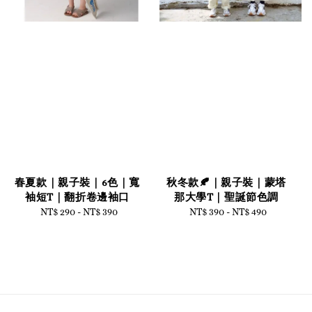
春夏款｜親子裝｜6色｜寬
秋冬款🍂｜親子裝｜蒙塔
袖短T｜翻折卷邊袖口
那大學T｜聖誕節色調
NT$ 290
-
Regular
NT$ 390
NT$ 390
-
Regular
NT$ 490
price
price