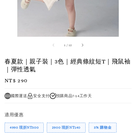
1
/
12
春夏款｜親子裝｜3色｜經典條紋短T｜飛鼠袖
｜彈性透氣
Regular
NT$ 290
price
國際運送
安全支付
預購商品7-14工作天
適用優惠
4990 現折NT300
2900 現折NT140
3% 購物金