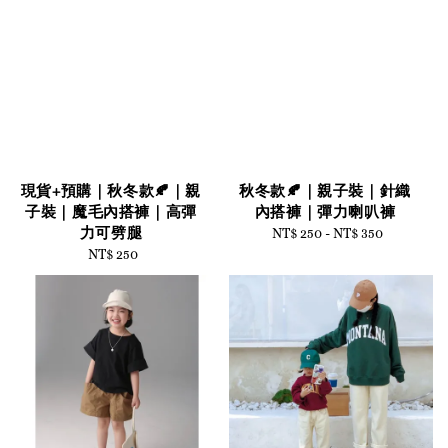
現貨+預購｜秋冬款🍂｜親
秋冬款🍂｜親子裝｜針織
子裝｜魔毛內搭褲｜高彈
內搭褲｜彈力喇叭褲
力可劈腿
NT$ 250
-
Regular
NT$ 350
NT$ 250
Regular
price
price