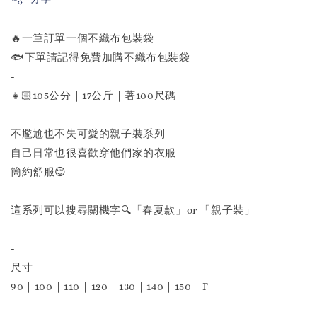
🔥一筆訂單一個不織布包裝袋
🐟下單請記得免費加購不織布包裝袋
-
👧🏻105公分｜17公斤｜著100尺碼
不尷尬也不失可愛的親子裝系列
自己日常也很喜歡穿他們家的衣服
簡約舒服😌
這系列可以搜尋關機字🔍「春夏款」or 「親子裝」
-
尺寸
90｜100｜110｜120｜130｜140｜150｜F