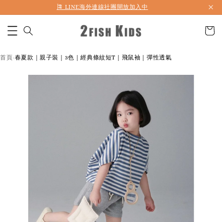
🎏 LINE海外連線社團開放加入中
首頁
春夏款｜親子裝｜3色｜經典條紋短T｜飛鼠袖｜彈性透氣
›