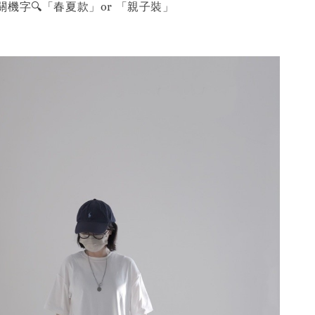
機字🔍「春夏款」or 「親子裝」