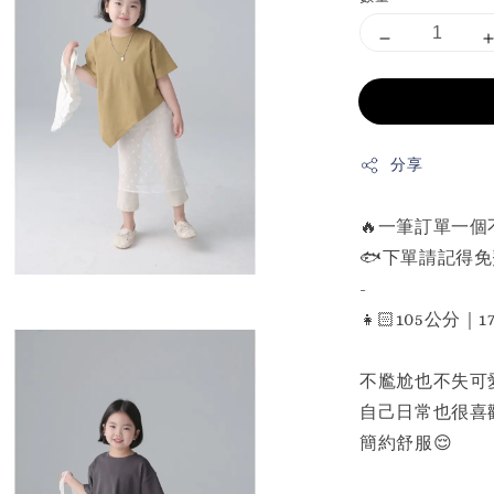
分享
🔥一筆訂單一
🐟下單請記得
-
👧🏻105公分｜
不尷尬也不失可
自己日常也很喜
簡約舒服😌