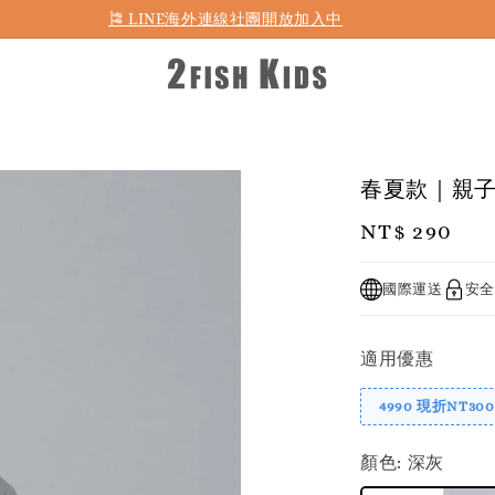
首購折50 ｜ 滿1,500 免運 ｜ 滿2,900 折140 ｜ 3%購物金
春夏款｜親子
Regular
NT$ 290
price
國際運送
安全
適用優惠
4990 現折NT300
顏色
: 深灰