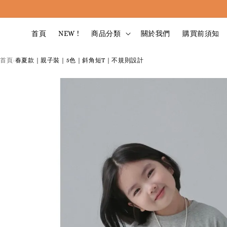
首頁
NEW !
商品分類
關於我們
購買前須知
首頁
春夏款｜親子裝｜5色｜斜角短T｜不規則設計
›