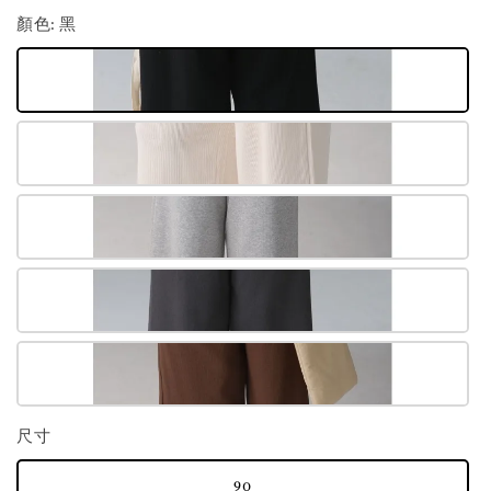
顏色
: 黑
尺寸
90