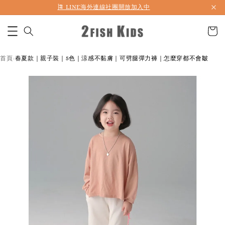
首購折50 ｜ 滿1,500 免運 ｜ 滿2,900 折140 ｜ 3%購物金
🎏 LINE海外連線社團開放加入中
首頁
春夏款｜親子裝｜5色｜涼感不黏膚｜可劈腿彈力褲｜怎麼穿都不會皺
›