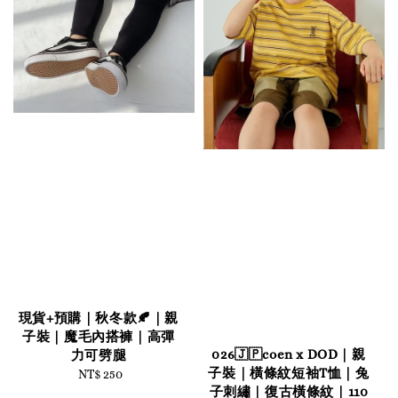
現貨+預購｜秋冬款🍂｜親
子裝｜魔毛內搭褲｜高彈
026🇯🇵coen x DOD｜親
力可劈腿
子裝｜橫條紋短袖T恤｜兔
NT$ 250
Regular
子刺繡｜復古橫條紋｜110
price