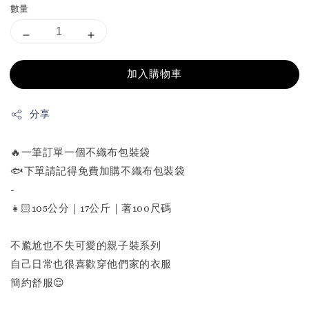
數量
加入購物車
分享
🔥一筆訂單一個不織布包裝袋
🐟下單請記得免費加購不織布包裝袋
-
👧🏻105公分｜17公斤｜著100尺碼
不尷尬也不失可愛的親子裝系列
自己日常也很喜歡穿他們家的衣服
簡約舒服😌