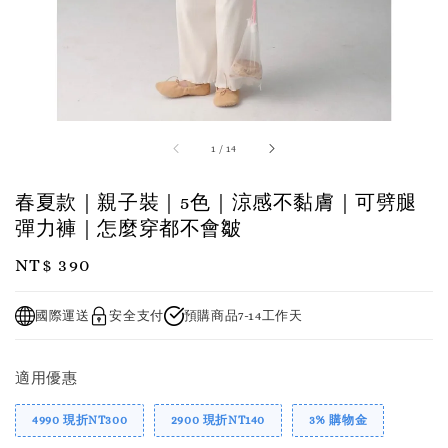
1
/
14
春夏款｜親子裝｜5色｜涼感不黏膚｜可劈腿
彈力褲｜怎麼穿都不會皺
Regular
NT$ 390
price
國際運送
安全支付
預購商品7-14工作天
適用優惠
4990 現折NT300
2900 現折NT140
3% 購物金