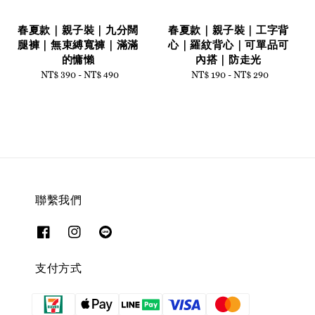
春夏款｜親子裝｜九分闊
春夏款｜親子裝｜工字背
腿褲｜無束縛寬褲｜滿滿
心｜羅紋背心｜可單品可
的慵懶
內搭｜防走光
NT$ 390
-
Regular
NT$ 490
NT$ 190
-
Regular
NT$ 290
price
price
聯繫我們
支付方式