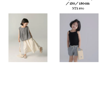
／130／150cm
NT$ 890
Regular
price