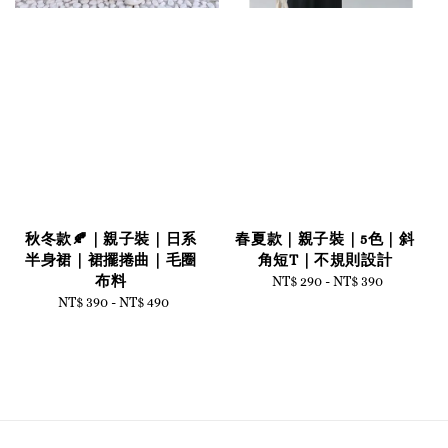
秋冬款🍂｜親子裝｜日系
春夏款｜親子裝｜5色｜斜
半身裙｜裙擺捲曲｜毛圈
角短T｜不規則設計
布料
NT$ 290
-
Regular
NT$ 390
NT$ 390
-
Regular
NT$ 490
price
price