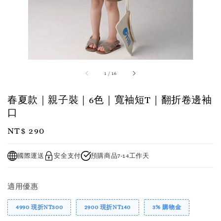
1
/
16
春夏款｜親子裝｜6色｜寬袖短T｜翻折卷邊袖
口
Regular
NT$ 290
price
國際運送
安全支付
預購商品7-14工作天
適用優惠
4990 現折NT300
2900 現折NT140
3% 購物金