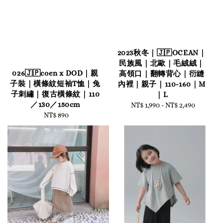
2023秋冬｜🇯🇵OCEAN｜
民族風｜北歐｜毛絨絨｜
026🇯🇵coen x DOD｜親
高領口｜翻轉背心｜衍縫
子裝｜橫條紋短袖T恤｜兔
內裡｜親子｜110-160｜M
子刺繡｜復古橫條紋｜110
｜L
／130／150cm
NT$ 1,990
-
Regular
NT$ 2,490
NT$ 890
Regular
price
price