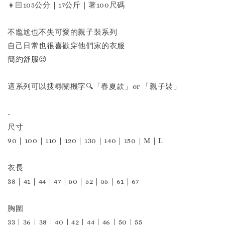
👧🏻105公分｜17公斤｜著100尺碼
不尷尬也不失可愛的親子裝系列
自己日常也很喜歡穿他們家的衣服
簡約舒服😌
這系列可以搜尋關機字🔍「春夏款」or 「親子裝」
-
尺寸
90｜100｜110｜120｜130｜140｜150｜M｜L
衣長
38｜41｜44｜47｜50｜52｜55｜61｜67
胸圍
33｜36｜38｜40｜42｜44｜46｜50｜55