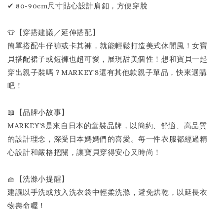
✔ 80-90cm尺寸貼心設計肩釦，方便穿脫
👕【穿搭建議／延伸搭配】
簡單搭配牛仔褲或卡其褲，就能輕鬆打造美式休閒風！女寶
貝搭配裙子或短褲也超可愛，展現甜美個性！想和寶貝一起
穿出親子裝嗎？MARKEY'S還有其他款親子單品，快來選購
吧！
📖【品牌小故事】
MARKEY'S是來自日本的童裝品牌，以簡約、舒適、高品質
的設計理念，深受日本媽媽們的喜愛。每一件衣服都經過精
心設計和嚴格把關，讓寶貝穿得安心又時尚！
🧺【洗滌小提醒】
建議以手洗或放入洗衣袋中輕柔洗滌，避免烘乾，以延長衣
物壽命喔！