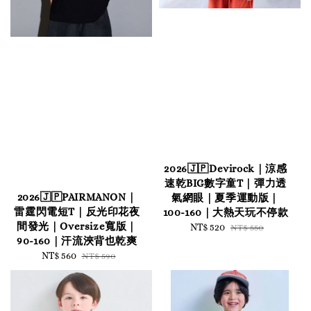
2026🇯🇵Devirock｜涼感
速乾BIG數字童T｜彈力透
2026🇯🇵PAIRMANON｜
氣網眼｜夏季運動版｜
雷霆閃電短T｜反光印花夜
100-160｜大熱天玩不停款
間發光｜Oversize寬版｜
Sale
NT$ 520
Regular
NT$ 550
90-160｜汗流浹背也乾爽
price
price
Sale
NT$ 560
Regular
NT$ 590
price
price