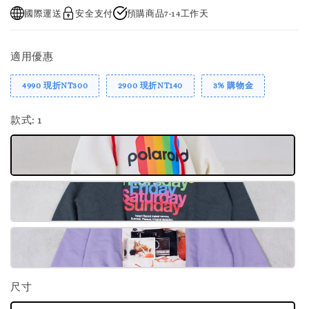
國際運送
安全支付
預購商品7-14工作天
適用優惠
4990 現折NT300
2900 現折NT140
3% 購物金
款式
: 1
尺寸