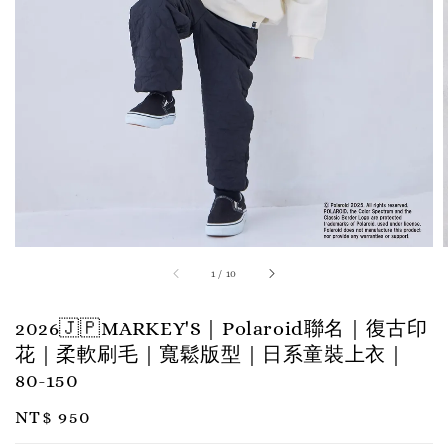
1
/
10
2026🇯🇵MARKEY'S｜Polaroid聯名｜復古印
花｜柔軟刷毛｜寬鬆版型｜日系童裝上衣｜
80-150
Regular
NT$ 950
price