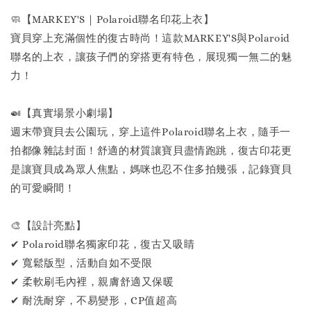
🧼【MARKEY'S｜Polaroid聯名印花上衣】
寶貝穿上充滿個性的復古時尚！這款MARKEY'S與Polaroid
聯名的上衣，讓孩子們的穿搭更有特色，展現獨一無二的魅
力！
🍛【真實場景小劇場】
週末帶寶貝去公園玩，穿上這件Polaroid聯名上衣，隨手一
拍都像雜誌封面！舒適的材質讓寶貝盡情跑跳，復古印花更
是讓寶貝成為眾人焦點，媽咪也忍不住多拍幾張，記錄寶貝
的可愛瞬間！
🎨【設計亮點】
✔ Polaroid聯名獨家印花，復古又吸睛
✔ 寬鬆版型，活動自如不受限
✔ 柔軟刷毛內裡，親膚舒適又保暖
✔ 耐洗耐穿，不易變形，CP值超高