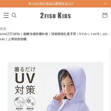
🎏 LINE海外連線社團開放加入中
首頁
›
2026🇯🇵GITA｜接觸冷感防曬外套｜預留拇指孔遮手背｜UVカット90%｜110-
140｜上學秒穿防曬