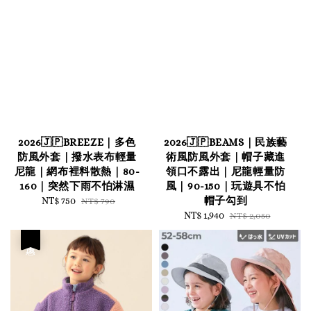
2026🇯🇵BREEZE｜多色
2026🇯🇵BEAMS｜民族藝
防風外套｜撥水表布輕量
術風防風外套｜帽子藏進
尼龍｜網布裡料散熱｜80-
領口不露出｜尼龍輕量防
160｜突然下雨不怕淋濕
風｜90-150｜玩遊具不怕
帽子勾到
Sale
NT$ 750
Regular
NT$ 790
price
price
Sale
NT$ 1,940
Regular
NT$ 2,050
price
price
優惠