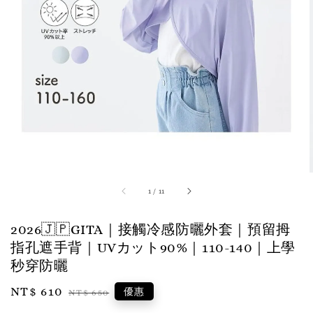
1
/
11
2026🇯🇵GITA｜接觸冷感防曬外套｜預留拇
指孔遮手背｜UVカット90%｜110-140｜上學
秒穿防曬
Sale
NT$ 610
Regular
優惠
NT$ 650
price
price