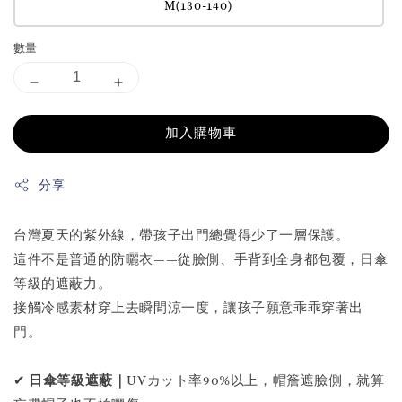
M(130-140)
數量
加入購物車
分享
台灣夏天的紫外線，帶孩子出門總覺得少了一層保護。
這件不是普通的防曬衣——從臉側、手背到全身都包覆，日傘
等級的遮蔽力。
接觸冷感素材穿上去瞬間涼一度，讓孩子願意乖乖穿著出
門。
✔
日傘等級遮蔽｜
UVカット率90%以上，帽簷遮臉側，就算