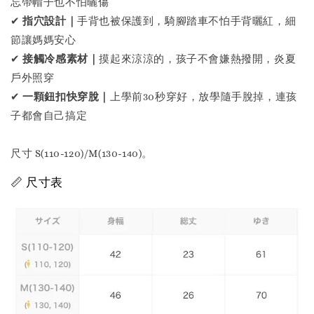
忘帶帽子也不怕曬傷
✔
指穴設計｜
手背也被保護到，騎腳踏車不怕手背曬紅，細
節讓媽媽安心
✔
接觸冷感素材｜
摸起來涼涼的，孩子不會嫌熱撥開，炎夏
戶外照穿
✔
一顆鈕扣快穿脫｜
上學前30秒穿好，放學隨手脫掉，連孩
子都會自己搞定
尺寸 S(110-120)/M(130-140)。
📏 尺寸表