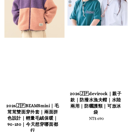
2026🇯🇵devirock｜親子
款｜防撥水漁夫帽｜水陸
2026🇯🇵BEAMSmini｜毛
兩用｜防曬護頸｜可放冰
茸茸雙面穿外套｜兩面拼
袋
色設計｜輕量毛絨保暖｜
NT$ 690
Regular
90-150｜今天想穿哪面都
price
行