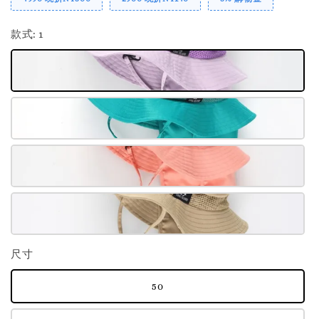
款式
: 1
尺寸
50