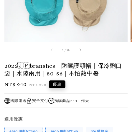
1
/
13
2026🇯🇵branshes｜防曬護頸帽｜保冷劑口
袋｜水陸兩用｜50-56｜不怕熱中暑
Sale
NT$ 940
Regular
優惠
NT$ 990
price
price
國際運送
安全支付
預購商品7-14工作天
適用優惠
4990 現折NT300
2900 現折NT140
3% 購物金