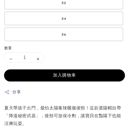
52
54
56
數量
加入購物車
分享
夏天帶孩子出門，最怕太陽毒辣曬傷後頸！這款遮陽帽自帶
「降溫秘密武器」，後頸可放保冷劑，讓寶貝在豔陽下也能
涼爽玩耍。