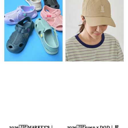
2026🇯🇵MARKEY'S｜
2026🇯🇵coen x DOD｜尼