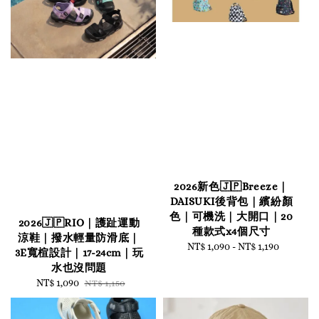
2026新色🇯🇵Breeze｜
DAISUKI後背包｜繽紛顏
色｜可機洗｜大開口｜20
2026🇯🇵RIO｜護趾運動
種款式x4個尺寸
涼鞋｜撥水輕量防滑底｜
NT$ 1,090
-
Regular
NT$ 1,190
3E寬楦設計｜17-24cm｜玩
price
水也沒問題
Sale
NT$ 1,090
Regular
NT$ 1,150
price
price