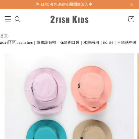
首購折50 ｜ 滿1,500 免運 ｜ 滿2,900 折140 ｜ 3%購物金
首頁
›
2026🇯🇵branshes｜防曬護頸帽｜保冷劑口袋｜水陸兩用｜50-56｜不怕熱中暑