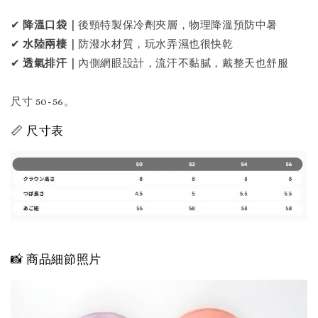
✔
降溫口袋｜
後頸特製保冷劑夾層，物理降溫預防中暑
✔
水陸兩棲｜
防潑水材質，玩水弄濕也很快乾
✔
透氣排汗｜
內側網眼設計，流汗不黏膩，戴整天也舒服
尺寸 50-56。
📏 尺寸表
📸 商品細節照片