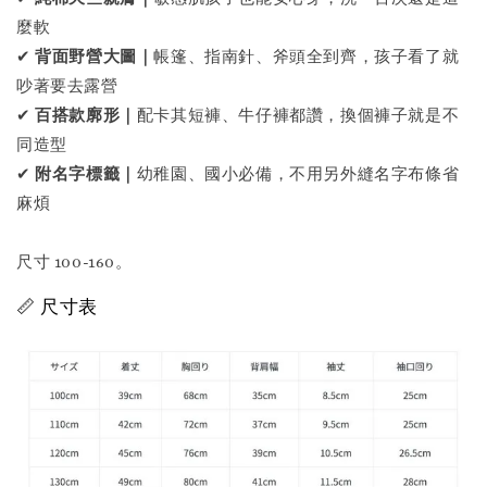
麼軟
✔
背面野營大圖｜
帳篷、指南針、斧頭全到齊，孩子看了就
吵著要去露營
✔
百搭款廓形｜
配卡其短褲、牛仔褲都讚，換個褲子就是不
同造型
✔
附名字標籤｜
幼稚園、國小必備，不用另外縫名字布條省
麻煩
尺寸 100-160。
📏 尺寸表