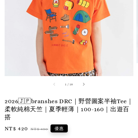
1
/
18
2026🇯🇵branshes DRC｜野營圖案半袖Tee｜
柔軟純棉天竺｜夏季輕薄｜100-160｜出遊百
搭
Sale
NT$ 420
Regular
優惠
NT$ 450
price
price