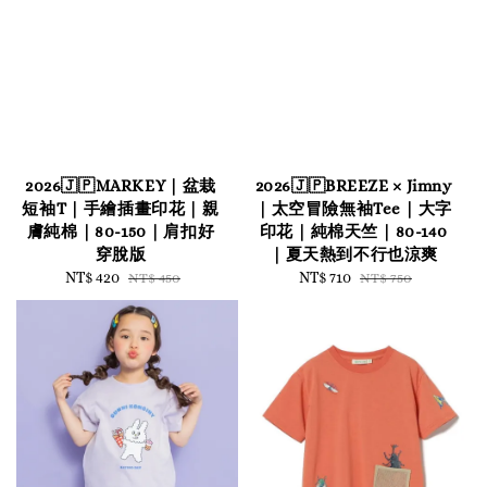
2026🇯🇵MARKEY｜盆栽
2026🇯🇵BREEZE × Jimny
短袖T｜手繪插畫印花｜親
｜太空冒險無袖Tee｜大字
膚純棉｜80-150｜肩扣好
印花｜純棉天竺｜80-140
穿脫版
｜夏天熱到不行也涼爽
Sale
NT$ 420
Regular
Sale
NT$ 710
Regular
NT$ 450
NT$ 750
price
price
price
price