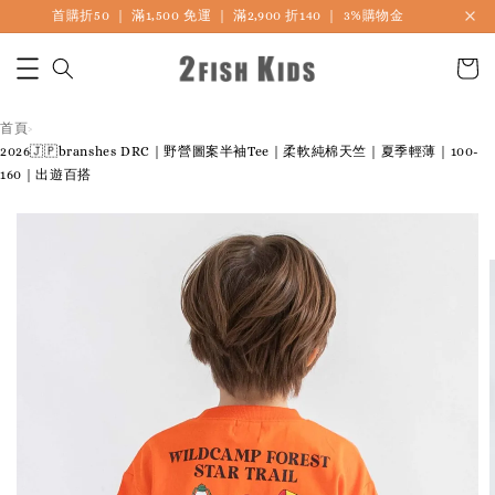
🎏 LINE海外連線社團開放加入中
首頁
›
2026🇯🇵branshes DRC｜野營圖案半袖Tee｜柔軟純棉天竺｜夏季輕薄｜100-
160｜出遊百搭