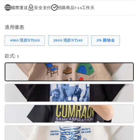
國際運送
安全支付
預購商品7-14工作天
適用優惠
4990 現折NT300
2900 現折NT140
3% 購物金
款式
: 1