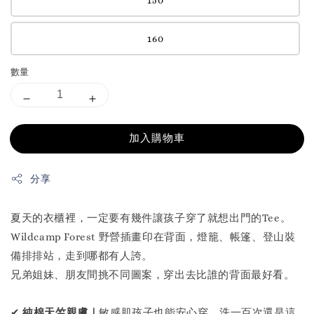
160
數量
加入購物車
分享
夏天的衣櫃裡，一定要有幾件讓孩子穿了就想出門的Tee。
Wildcamp Forest 野營插畫印在背面，燈籠、帳篷、登山裝
備排排站，走到哪都有人誇。
兄弟姐妹、朋友間挑不同圖案，穿出去比誰的背面最好看。
✔
純棉天竺親膚｜
敏感肌孩子也能安心穿，洗一百次還是這