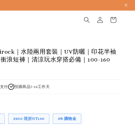
devirock｜水陸兩用套裝｜UV防曬｜印花半袖
衝浪短褲｜清涼玩水穿搭必備｜100-160
支付
預購商品7-14工作天
2900 現折NT140
3% 購物金