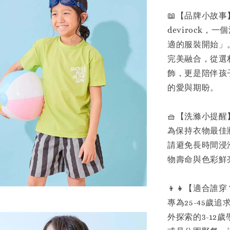
📖【品牌小故事
devirock
適的服裝開始」
完美融合，從選材
飾，更是陪伴孩
的愛與期盼。
🧺【洗滌小提醒
為保持衣物最佳
請避免長時間浸
物壽命與色彩鮮
👦👧【適合誰
專為25-45
外探索的3-1