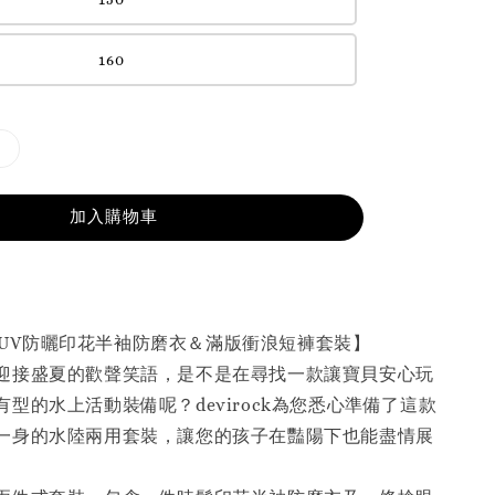
160
加入購物車
ock｜UV防曬印花半袖防磨衣＆滿版衝浪短褲套裝】
迎接盛夏的歡聲笑語，是不是在尋找一款讓寶貝安心玩
型的水上活動裝備呢？devirock為您悉心準備了這款
一身的水陸兩用套裝，讓您的孩子在豔陽下也能盡情展