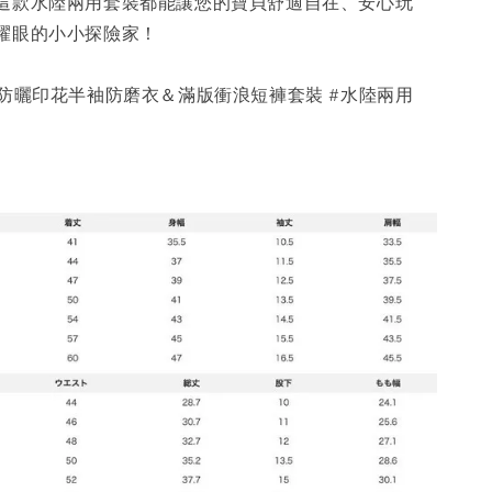
這款水陸兩用套裝都能讓您的寶貝舒適自在、安心玩
耀眼的小小探險家！
 #UV防曬印花半袖防磨衣＆滿版衝浪短褲套裝 #水陸兩用