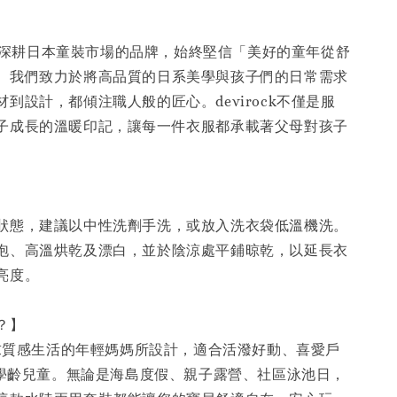
】
，一個深耕日本童裝市場的品牌，始終堅信「美好的童年從舒
。我們致力於將高品質的日系美學與孩子們的日常需求
到設計，都傾注職人般的匠心。devirock不僅是服
子成長的溫暖印記，讓每一件衣服都承載著父母對孩子
】
狀態，建議以中性洗劑手洗，或放入洗衣袋低溫機洗。
泡、高溫烘乾及漂白，並於陰涼處平鋪晾乾，以延長衣
亮度。
穿？】
歲追求質感生活的年輕媽媽所設計，適合活潑好動、喜愛戶
2歲學齡兒童。無論是海島度假、親子露營、社區泳池日，