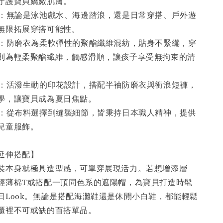
守護寶貝嬌嫩肌膚。
計：無論是泳池戲水、海邊踏浪，還是日常穿搭、戶外遊
無限拓展穿搭可能性。
質：防磨衣為柔軟彈性的聚酯纖維混紡，貼身不緊繃，穿
則為輕柔聚酯纖維，觸感滑順，讓孩子享受無拘束的清
裝：活潑生動的印花設計，搭配半袖防磨衣與衝浪短褲，
學，讓寶貝成為夏日焦點。
工：從布料選擇到縫製細節，皆秉持日本職人精神，提供
兒童服飾。
／延伸搭配】
裝本身就極具造型感，可單穿展現活力。若想增添層
輕薄棉T或搭配一頂同色系的遮陽帽，為寶貝打造時髦
日Look。無論是搭配海灘鞋還是休閒小白鞋，都能輕鬆
櫃裡不可或缺的百搭單品。