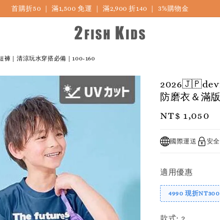
首購折50 ｜ 滿1,500 免運 ｜ 滿2,900 折140 ｜ 3%購物金
短褲｜清涼玩水穿搭必備｜100-160
2026🇯
防磨衣＆滿版
Regular
NT$ 1,050
price
國際運送
安全
適用優惠
4990 現折NT300
款式
: 2