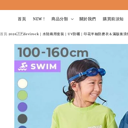
首頁
NEW !
商品分類
關於我們
購買前須知
首頁
2026🇯🇵devirock｜水陸兩用套裝｜UV防曬｜印花半袖防磨衣＆滿版衝浪
›