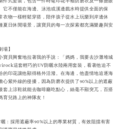
兩件式套裝，包含一件時髦印花半袖防磨衣及一條搶眼
。它不僅能在海邊、泳池或溪邊戲水時提供全面的保
常衣物一樣輕鬆穿搭，陪伴孩子從水上玩樂到岸邊休
種夏日休閒場景，讓寶貝的每一次探索都充滿樂趣與安
劇場】
小寶貝興奮地拉著我的手說：「媽媽，我要去沙灘堆城
virock這套輕巧的UV防曬水陸兩用套裝，看著他迫不
紛的印花讓他顯得格外活潑。在海邊，他盡情地追逐海
擔心紫外線的侵擾，因為防磨衣提供了90%以上的遮蔽
接套上涼鞋就能去咖啡廳吃點心，絲毫不顯突兀，百搭
媽育兒路上的神隊友！
V防曬：採用遮蔽率90%以上的專業材質，有效阻擋有害