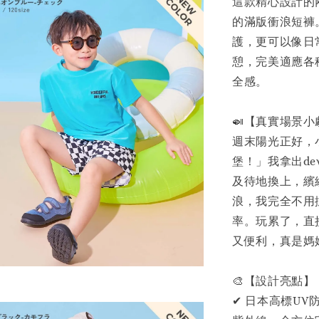
這款精心設計的
的滿版衝浪短褲
護，更可以像日
憩，完美適應各
全感。
🍛【真實場景小
週末陽光正好，
堡！」我拿出de
及待地換上，繽
浪，我完全不用
率。玩累了，直
又便利，真是媽
🎨【設計亮點】
✔ 日本高標U