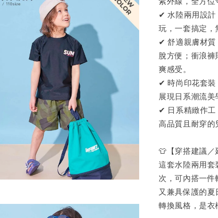
紫外線，全方位
✔ 水陸兩用設
玩，一套搞定，
✔ 舒適親膚材
脫方便；衝浪褲
爽感受。
✔ 時尚印花套
展現日系潮流美
✔ 日系精緻作
高品質且耐穿的
👕【穿搭建議
這套水陸兩用套
次，可內搭一件
又兼具保護的夏
轉換風格，是衣