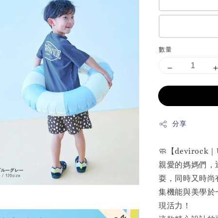
數量
分享
🧼【devir
親愛的媽媽們，
耍，同時又時尚有
集機能與美學於
現活力！