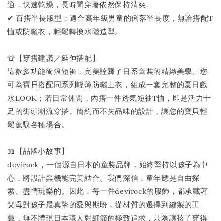
適，快速乾燥，長時間穿著依然保持清爽。
✔ 百搭半長版型：適合高年級男童的俐落半長度，無論搭配T
恤或防曬衣，輕鬆轉換水陸造型。
👕【穿搭建議／延伸搭配】
這款多功能衝浪短褲，完美詮釋了日系童裝的精緻美學。您
可為寶貝搭配同系列輕薄防曬上衣，組成一套完整的夏日戲
水LOOK；若日常休閒，內搭一件透氣短袖T恤，即是活力十
足的街頭潮流穿搭。簡約而不失品味的設計，讓您的寶貝輕
鬆駕馭各種場合。
📖【品牌小故事】
devirock，一個源自日本的童裝品牌，始終堅持以孩子為中
心，將設計與機能完美結合。我們深信，童年應是自由探
索、盡情玩樂的。因此，每一件devirock的服飾，都承載著
父母對孩子最真摯的愛與期盼，從材質的選擇到縫製的工
藝，無不體現日本職人對細節的極致追求，只為讓孩子穿得