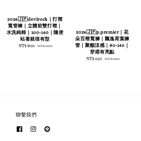
2026🇯🇵devirock｜打褶
寬管褲｜立體前雙打褶｜
2026🇯🇵p.premier｜花
水洗純棉｜100-160｜隨便
朵百褶寬褲｜飄逸荷葉褲
站著就很有型
管｜聚酯涼感｜80-140｜
Sale
NT$ 800
Regular
NT$ 850
穿搭有亮點
price
price
Sale
NT$ 620
Regular
NT$ 650
price
price
聯繫我們