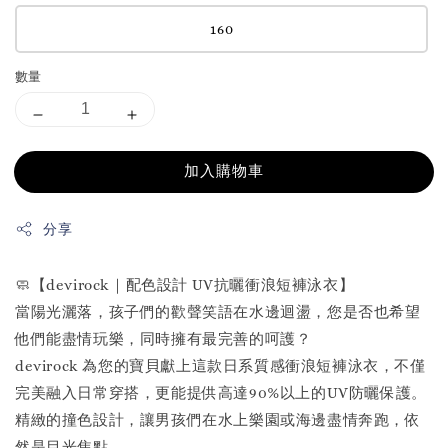
160
數量
加入購物車
分享
🧼【devirock｜配色設計 UV抗曬衝浪短褲泳衣】
當陽光灑落，孩子們的歡聲笑語在水邊迴盪，您是否也希望
他們能盡情玩樂，同時擁有最完善的呵護？
devirock 為您的寶貝獻上這款日系質感衝浪短褲泳衣，不僅
完美融入日常穿搭，更能提供高達90%以上的UV防曬保護。
精緻的撞色設計，讓男孩們在水上樂園或海邊盡情奔跑，依
然是目光焦點。