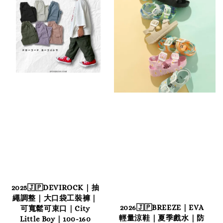
2025🇯🇵DEVIROCK｜抽
繩調整｜大口袋工裝褲｜
2026🇯🇵BREEZE｜EVA
可寬鬆可束口｜City
輕量涼鞋｜夏季戲水｜防
Little Boy｜100-160