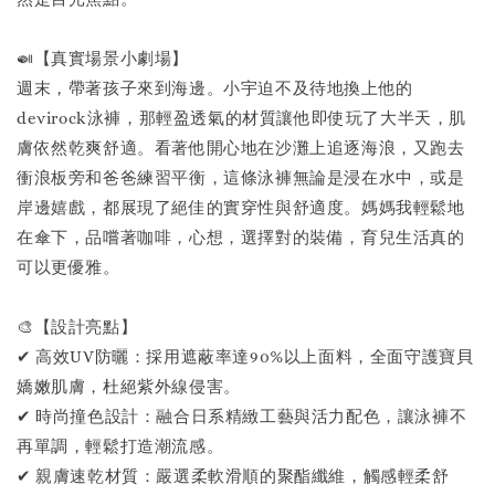
🍛【真實場景小劇場】
週末，帶著孩子來到海邊。小宇迫不及待地換上他的
devirock泳褲，那輕盈透氣的材質讓他即使玩了大半天，肌
膚依然乾爽舒適。看著他開心地在沙灘上追逐海浪，又跑去
衝浪板旁和爸爸練習平衡，這條泳褲無論是浸在水中，或是
岸邊嬉戲，都展現了絕佳的實穿性與舒適度。媽媽我輕鬆地
在傘下，品嚐著咖啡，心想，選擇對的裝備，育兒生活真的
可以更優雅。
🎨【設計亮點】
✔ 高效UV防曬：採用遮蔽率達90%以上面料，全面守護寶貝
嬌嫩肌膚，杜絕紫外線侵害。
✔ 時尚撞色設計：融合日系精緻工藝與活力配色，讓泳褲不
再單調，輕鬆打造潮流感。
✔ 親膚速乾材質：嚴選柔軟滑順的聚酯纖維，觸感輕柔舒