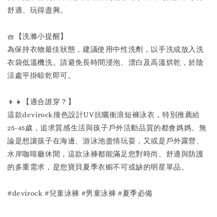
舒適、玩得盡興。
🧺【洗滌小提醒】
為保持衣物最佳狀態，建議使用中性洗劑，以手洗或放入洗
衣袋低溫機洗。請避免長時間浸泡、漂白及高溫烘乾，於陰
涼處平掛晾乾即可。
👦👧【適合誰穿？】
這款devirock撞色設計UV抗曬衝浪短褲泳衣，特別推薦給
25-45歲，追求質感生活與孩子戶外活動品質的都會媽媽。無
論是想讓孩子在海邊、游泳池盡情玩耍，又或是戶外露營、
水岸咖啡廳休閒，這款泳褲都能滿足您對時尚、舒適與防護
的多重需求，是您寶貝夏季衣櫥不可或缺的明星單品。
#devirock #兒童泳褲 #男童泳褲 #夏季必備