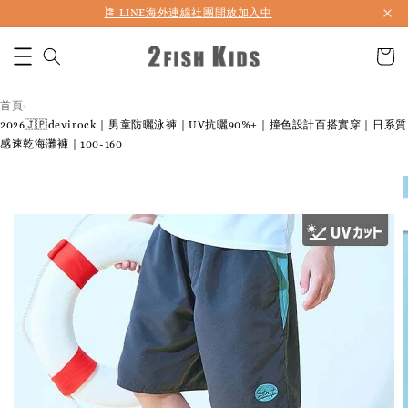
首購折50 ｜ 滿1,500 免運 ｜ 滿2,900 折140 ｜ 3%購物金
首頁
›
2026🇯🇵devirock｜男童防曬泳褲｜UV抗曬90%+｜撞色設計百搭實穿｜日系質
感速乾海灘褲｜100-160