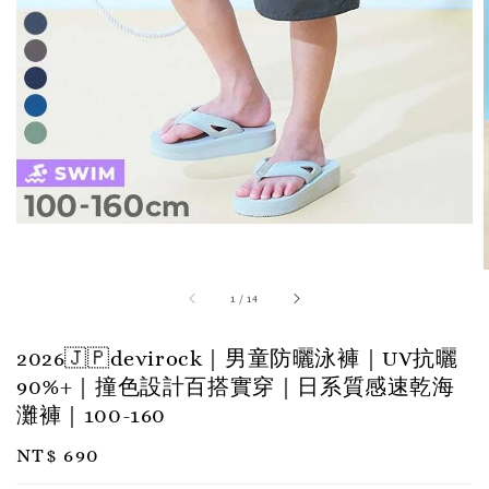
1
/
14
2026🇯🇵devirock｜男童防曬泳褲｜UV抗曬
90%+｜撞色設計百搭實穿｜日系質感速乾海
灘褲｜100-160
Regular
NT$ 690
price