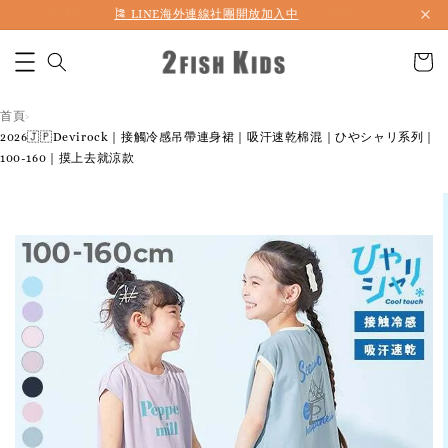
首購折50 ｜ 滿1,500 免運 ｜ 滿2,900 折140 ｜ 3%購物金
首頁
›
2026🇯🇵Devirock｜接觸冷感吊帶連身裙｜吸汗速乾棉混｜ひやシャリ系列｜
100-160｜摸上去就涼款