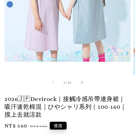
1
/
16
2026🇯🇵Devirock｜接觸冷感吊帶連身裙｜
吸汗速乾棉混｜ひやシャリ系列｜100-160｜
摸上去就涼款
Sale
NT$ 560
Regular
優惠
NT$ 590
price
price