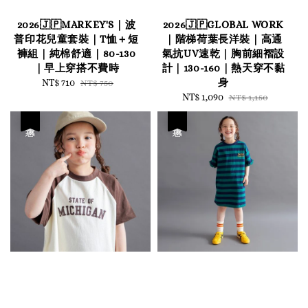
2026🇯🇵MARKEY'S｜波
2026🇯🇵GLOBAL WORK
普印花兒童套裝｜T恤＋短
｜階梯荷葉長洋裝｜高通
褲組｜純棉舒適｜80-130
氣抗UV速乾｜胸前細褶設
｜早上穿搭不費時
計｜130-160｜熱天穿不黏
身
Sale
NT$ 710
Regular
NT$ 750
price
price
Sale
NT$ 1,090
Regular
NT$ 1,150
price
price
優惠
優惠