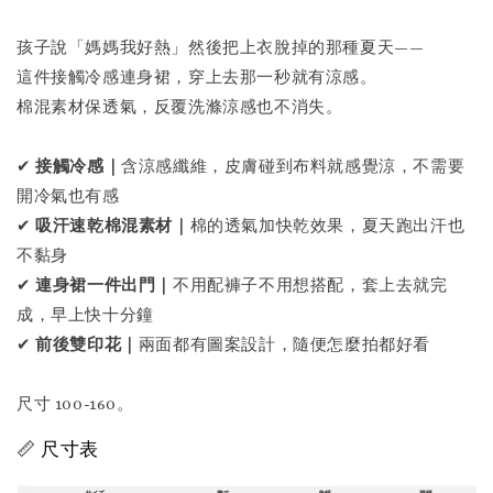
孩子說「媽媽我好熱」然後把上衣脫掉的那種夏天——
這件接觸冷感連身裙，穿上去那一秒就有涼感。
棉混素材保透氣，反覆洗滌涼感也不消失。
✔
接觸冷感｜
含涼感纖維，皮膚碰到布料就感覺涼，不需要
開冷氣也有感
✔
吸汗速乾棉混素材｜
棉的透氣加快乾效果，夏天跑出汗也
不黏身
✔
連身裙一件出門｜
不用配褲子不用想搭配，套上去就完
成，早上快十分鐘
✔
前後雙印花｜
兩面都有圖案設計，隨便怎麼拍都好看
尺寸 100-160。
📏 尺寸表