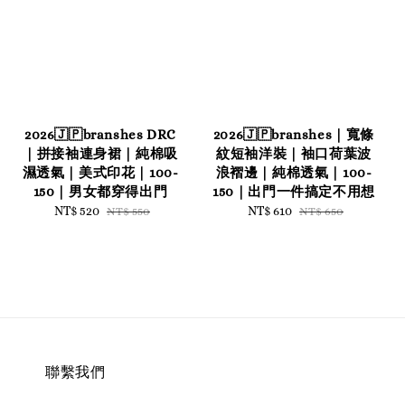
2026🇯🇵branshes DRC
2026🇯🇵branshes｜寬條
｜拼接袖連身裙｜純棉吸
紋短袖洋裝｜袖口荷葉波
濕透氣｜美式印花｜100-
浪褶邊｜純棉透氣｜100-
150｜男女都穿得出門
150｜出門一件搞定不用想
Sale
NT$ 520
Regular
Sale
NT$ 610
Regular
NT$ 550
NT$ 650
price
price
price
price
聯繫我們