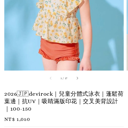
1
/
17
2026🇯🇵devirock｜兒童分體式泳衣｜蓬鬆荷
葉邊｜抗UV｜吸睛滿版印花｜交叉美背設計
｜100-150
Regular
NT$ 1,050
price