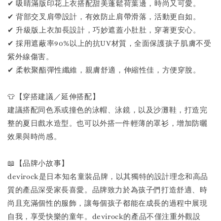
✔ 吸睛滿版印花上衣搭配甜美蓬鬆荷葉邊，時尚又可愛。
✔ 背部交叉肩帶設計，有效防止肩帶滑落，活動更自如。
✔ 升級版上衣加長設計，巧妙遮蓋小肚肚，穿著更安心。
✔ 採用遮蔽率90%以上的抗UV材質，全面保護孩子肌膚不受
紫外線傷害。
✔ 柔軟聚酯彈性纖維，親膚舒適，伸縮性佳，方便穿脫。
👕【穿搭建議／延伸搭配】
建議搭配同色系或撞色的泳帽、泳鏡，以及沙灘鞋，打造完
整的夏日戲水造型。也可以外搭一件輕薄的罩衫，增加防曬
效果與時尚感。
📖【品牌小故事】
devirock是日本知名童裝品牌，以其獨特的設計理念和高品
質的產品深受家長喜愛。品牌致力於為孩子們打造舒適、時
尚且充滿個性的服飾，讓每個孩子都能在成長的過程中展現
自我，享受快樂的童年。devirock的產品不僅注重外觀設