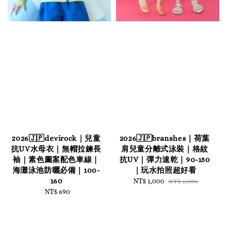
2026🇯🇵devirock｜兒童
2026🇯🇵branshes｜荷葉
抗UV水母衣｜無帽拉鍊長
肩兒童分離式泳裝｜格紋
袖｜素色圖案配色車線｜
抗UV｜彈力速乾｜90-150
海灘泳池防曬必備｜100-
｜玩水拍照超好看
160
Sale
NT$ 1,000
Regular
NT$ 1,050
NT$ 690
Regular
price
price
price