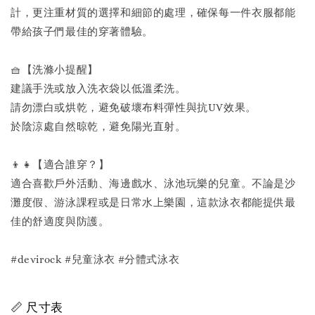
計，更注重材質的選擇和細節的處理，確保每一件衣服都能
帶給孩子們最佳的穿著體驗。
🧺【洗滌小提醒】
建議手洗或放入洗衣袋以低溫柔洗。
請勿漂白或烘乾，避免破壞布料彈性與抗UV效果。
於陰涼處自然晾乾，避免陽光直射。
👦👧【適合誰穿？】
適合喜歡戶外活動、海邊戲水、泳池玩樂的兒童。不論是沙
灘度假、游泳課程或是日常水上樂園，這款泳衣都能提供最
佳的舒適度與防護。
#devirock #兒童泳衣 #分體式泳衣
📏 尺寸表