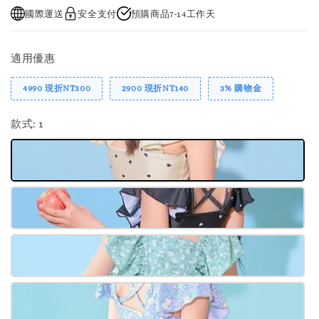
國際運送
安全支付
預購商品7-14工作天
適用優惠
4990 現折NT300
2900 現折NT140
3% 購物金
款式
: 1