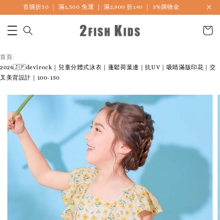
首購折50 ｜ 滿1,500 免運 ｜ 滿2,900 折140 ｜ 3%購物金
首頁
›
2026🇯🇵devirock｜兒童分體式泳衣｜蓬鬆荷葉邊｜抗UV｜吸睛滿版印花｜交
叉美背設計｜100-150