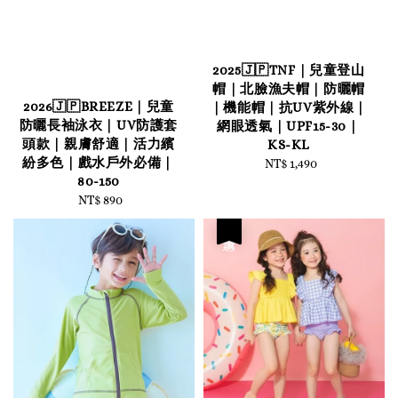
2025🇯🇵TNF｜兒童登山
帽｜北臉漁夫帽｜防曬帽
2026🇯🇵BREEZE｜兒童
｜機能帽｜抗UV紫外線｜
防曬長袖泳衣｜UV防護套
網眼透氣｜UPF15-30｜
頭款｜親膚舒適｜活力繽
KS-KL
紛多色｜戲水戶外必備｜
NT$ 1,490
Regular
80-150
price
NT$ 890
Regular
price
優惠