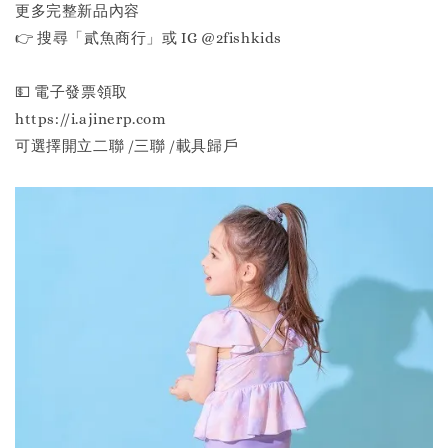
更多完整新品內容
👉 搜尋「貳魚商行」或 IG @2fishkids
💵 電子發票領取
https://i.ajinerp.com
可選擇開立二聯 /三聯 /載具歸戶