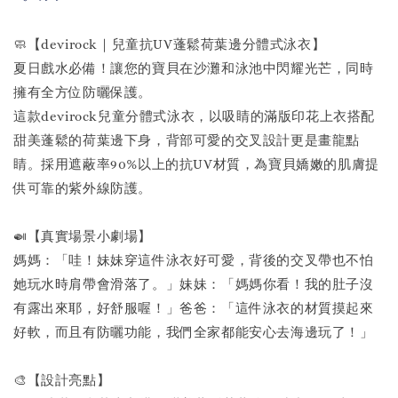
🧼【devirock｜兒童抗UV蓬鬆荷葉邊分體式泳衣】
夏日戲水必備！讓您的寶貝在沙灘和泳池中閃耀光芒，同時
擁有全方位防曬保護。
這款devirock兒童分體式泳衣，以吸睛的滿版印花上衣搭配
甜美蓬鬆的荷葉邊下身，背部可愛的交叉設計更是畫龍點
睛。採用遮蔽率90%以上的抗UV材質，為寶貝嬌嫩的肌膚提
供可靠的紫外線防護。
🍛【真實場景小劇場】
媽媽：「哇！妹妹穿這件泳衣好可愛，背後的交叉帶也不怕
她玩水時肩帶會滑落了。」妹妹：「媽媽你看！我的肚子沒
有露出來耶，好舒服喔！」爸爸：「這件泳衣的材質摸起來
好軟，而且有防曬功能，我們全家都能安心去海邊玩了！」
🎨【設計亮點】