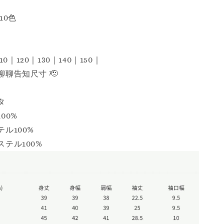
10色
10｜120｜130｜140｜150｜
聊告知尺寸 🫡
タ
00%
ル100%
テル100%