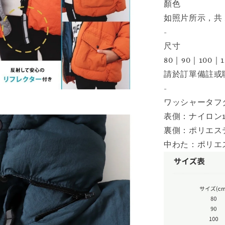
顏色
如照片所示，共 
-
尺寸
80｜90｜100｜1
請於訂單備註或聊
-
ワッシャータフ
表側：ナイロン1
裏側：ポリエステ
中わた：ポリエス