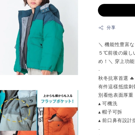
分享
＼ 機能性豊富
５℃前後の厳し
め！＼ 穿上功
-
秋冬抗寒首選 🔥
有件這樣抵擋刺
別看他表面厚重
▴ 可機洗
▴ 帽子可拆
▴ 前口鼻有設計
-