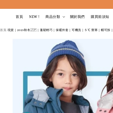
首頁
NEW !
商品分類
關於我們
購買前須知
首頁
現貨｜2023秋冬🇯🇵｜蓬鬆輕巧｜保暖外套｜可機洗｜５℃ 禦寒｜帽可拆｜
›