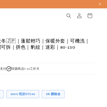
3秋冬🇯🇵｜蓬鬆輕巧｜保暖外套｜可機洗｜
帽可拆｜拼色｜豹紋｜迷彩｜80-150
支付
預購商品7-14工作天
2900 現折NT140
3% 購物金