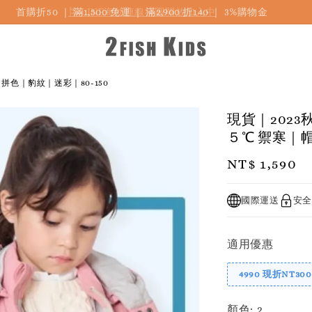
首購折50 ｜ 滿1,500 免運 ｜ 滿2,900 折140 ｜ 3%購物金
拼色｜豹紋｜迷彩｜80-150
現貨｜202
５℃ 禦寒｜
Regular
NT$ 1,590
price
國際運送
安全
適用優惠
4990 現折NT300
顏色
: 2