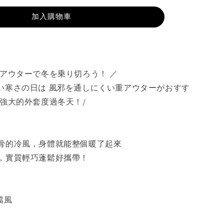
加入購物車
なアウターで冬を乗り切ろう！ ／
い寒さの日は 風邪を通しにくい重アウターがおすす
能強大的外套度過冬天！/
骨的冷風，身體就能整個暖了起來
，實質輕巧蓬鬆好攜帶！
擋風