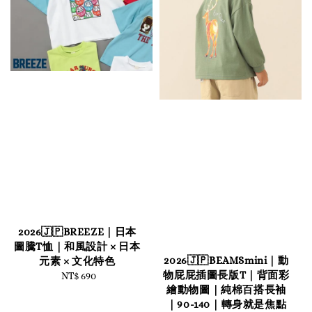
2026🇯🇵BREEZE｜日本
圖騰T恤｜和風設計 × 日本
2026🇯🇵BEAMSmini｜動
元素 × 文化特色
物屁屁插圖長版T｜背面彩
NT$ 690
Regular
繪動物圖｜純棉百搭長袖
price
｜90-140｜轉身就是焦點