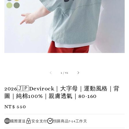
1
/
41
2026🇯🇵Devirock｜大字母｜運動風格｜背
圖｜純棉100%｜親膚透氣｜80-160
Regular
NT$ 550
price
國際運送
安全支付
預購商品7-14工作天