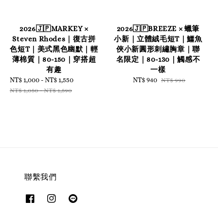
2026🇯🇵MARKEY ×
2026🇯🇵BREEZE × 蠟筆
Steven Rhodes｜復古拼
小新｜立體絨毛短T｜鱷魚
色短T｜美式黑色幽默｜輕
俠小新圓形刺繡胸章｜聯
薄棉質｜80-150｜穿搭超
名限定｜80-130｜觸感不
有趣
一樣
Sale
NT$ 1,000
-
NT$ 1,550
Regular
Sale
NT$ 940
Regular
NT$ 990
price
price
price
price
NT$ 1,050
-
NT$ 1,590
聯繫我們