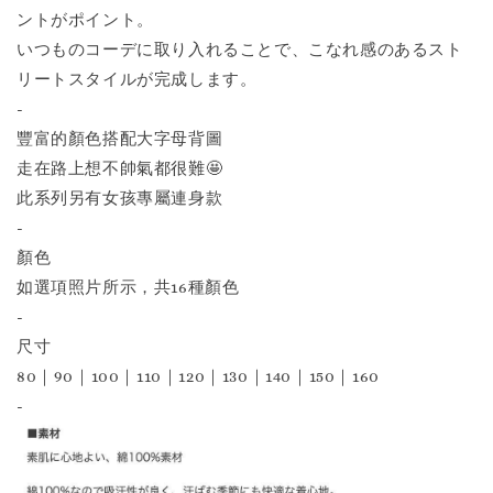
ントがポイント。
いつものコーデに取り入れることで、こなれ感のあるスト
リートスタイルが完成します。
-
豐富的顏色搭配大字母背圖
走在路上想不帥氣都很難🤩
此系列另有女孩專屬連身款
-
顏色
如選項照片所示，共16種顏色
-
尺寸
80｜90｜100｜110｜120｜130｜140｜150｜160
-