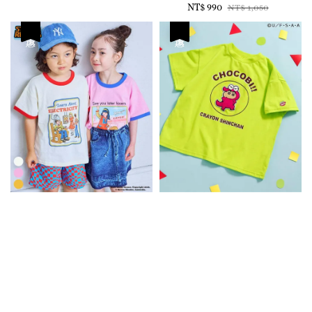
Sale
NT$ 990
Regular
NT$ 1,050
price
price
優惠
優惠