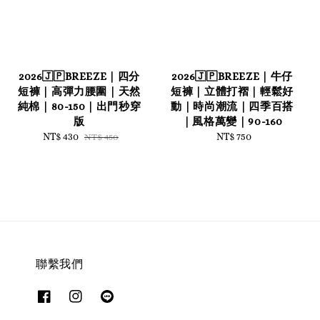
2026🇯🇵BREEZE｜四分
2026🇯🇵BREEZE｜牛仔
短褲｜高彈力腰圍｜天然
短褲｜立體打褶｜輕鬆好
純棉｜80-150｜出門秒穿
動｜時尚潮流｜四季百搭
版
｜風格萬變｜90-160
Sale
NT$ 430
Regular
NT$ 750
Regular
NT$ 450
price
price
price
聯繫我們