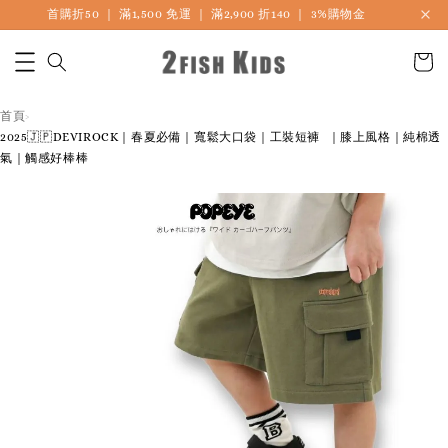
首購折50 ｜ 滿1,500 免運 ｜ 滿2,900 折140 ｜ 3%購物金
首頁
›
2025🇯🇵DEVIROCK｜春夏必備｜寬鬆大口袋｜工裝短褲 ｜膝上風格｜純棉透
氣｜觸感好棒棒