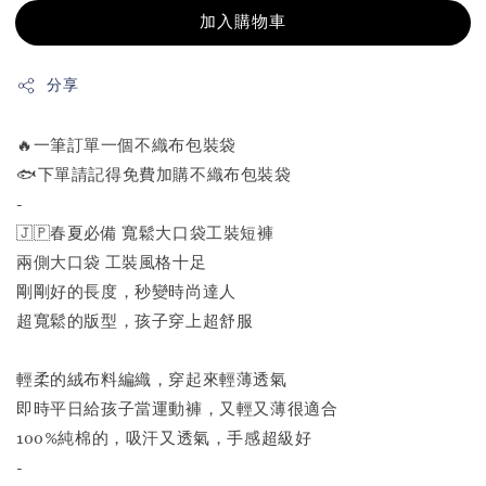
加入購物車
分享
🔥一筆訂單一個不織布包裝袋
🐟下單請記得免費加購不織布包裝袋
-
🇯🇵春夏必備 寬鬆大口袋工裝短褲
兩側大口袋 工裝風格十足
剛剛好的長度，秒變時尚達人
超寬鬆的版型，孩子穿上超舒服
輕柔的絨布料編織，穿起來輕薄透氣
即時平日給孩子當運動褲，又輕又薄很適合
100%純棉的，吸汗又透氣，手感超級好
-