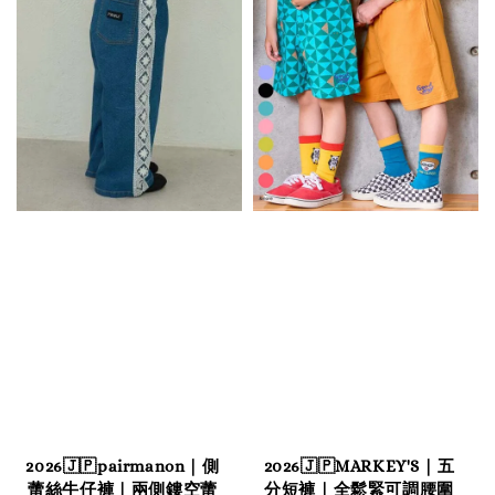
2026🇯🇵pairmanon｜側
2026🇯🇵MARKEY'S｜五
蕾絲牛仔褲｜兩側鏤空蕾
分短褲｜全鬆緊可調腰圍