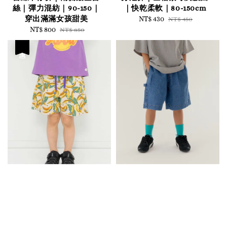
絲｜彈力混紡｜90-150｜
｜快乾柔軟｜80-150cm
穿出滿滿女孩甜美
Sale
NT$ 430
Regular
NT$ 450
Sale
NT$ 800
Regular
price
price
NT$ 850
price
price
優惠