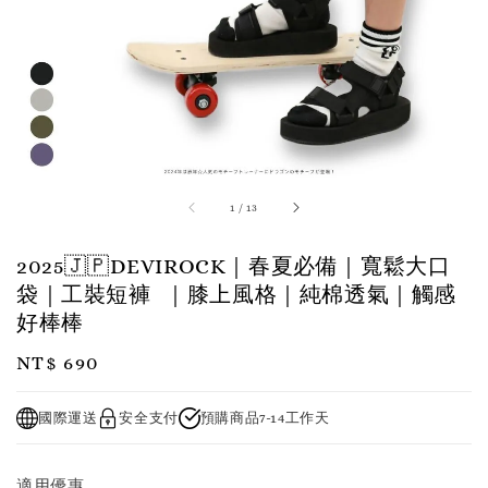
1
/
13
2025🇯🇵DEVIROCK｜春夏必備｜寬鬆大口
袋｜工裝短褲 ｜膝上風格｜純棉透氣｜觸感
好棒棒
Regular
NT$ 690
price
國際運送
安全支付
預購商品7-14工作天
適用優惠