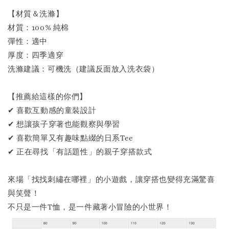
【材質＆洗滌】
材質：100% 純棉
彈性：適中
厚度：四季適穿
洗滌建議：可機洗（建議反面放入洗衣袋）
【推薦給這樣的你們】
✔ 喜歡互動感的童裝設計
✔ 想讓孩子穿著也能觀察與學習
✔ 喜歡簡單又有趣味點綴的日系Tee
✔ 正在尋找「有話題性」的親子穿搭款式
來場「找找刺繡在哪裡」的小遊戲，讓穿搭也變得充滿驚喜
與笑聲！
不只是一件T恤，是一件藏著小冒險的小世界！