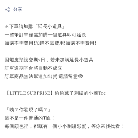
分享
⚠️下單請加購「延長小道具」
一整筆訂單僅需加購一個道具即可延長
加購不需費用❗️加購不需費用❗️加購不需費用❗️
-
因蝦皮預設交期2日，若未加購延長小道具
訂單逾期平台將自動不成立
訂單商品無法幫追加出貨 還請留意🫡
-
【LITTLE SURPRISE】偷偷藏了刺繡的小圖Tee
「咦？你發現了嗎？」
這不是一件普通的T恤！
每個顏色裡，都藏有一個小小刺繡彩蛋，等你來找找看！