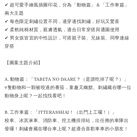
✔ 超可愛手繪風插圖印花，分為「動物篇」＆「工作車篇」
兩大主題
✔ 每色限定刺繡位置不同，邊穿邊找刺繡，好玩又驚喜
✔ 柔軟純棉材質，親膚透氣，適合日常穿搭與通園使用
✔ 男女孩皆宜的中性設計，可搭親子裝、兄妹裝、同學連線
穿搭
【圖案主題介紹】
A. 動物篇：「TABETA NO DAARE？（是誰吃掉了呢？）」
9隻動物和一顆被咬過的番茄，童趣又幽默。刺繡藏在哪一位
動物身上呢？一起找找看吧！
B. 工作車篇：「ITTERASSHAI！（出門上工囉！）」
校車、冰淇淋車、消防車、挖土機排排站，出任務的車隊出
發囉！刺繡會藏在哪台車上呢？超適合喜歡車車的小朋友！