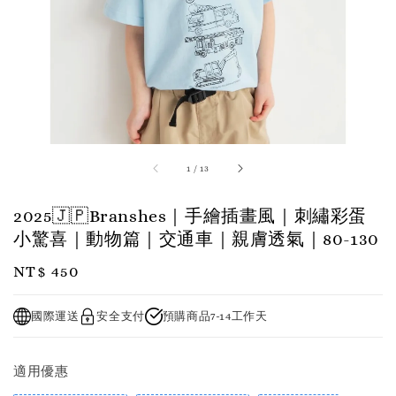
1
/
13
2025🇯🇵Branshes｜手繪插畫風｜刺繡彩蛋
小驚喜｜動物篇｜交通車｜親膚透氣｜80-130
Regular
NT$ 450
price
國際運送
安全支付
預購商品7-14工作天
適用優惠