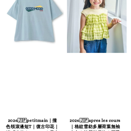
2026🇯🇵petitmain｜撞
2026🇯🇵apres les cours
色領滾邊短T｜復古印花｜
｜格紋雪紡多層荷葉無袖