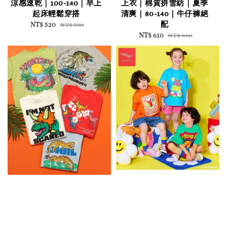
涼感速乾｜100-140｜早上
上衣｜棉質拼雪紡｜夏季
起床輕鬆穿搭
清爽｜80-140｜牛仔褲絕
配
Sale
NT$ 520
Regular
NT$ 550
price
price
Sale
NT$ 610
Regular
NT$ 650
price
price