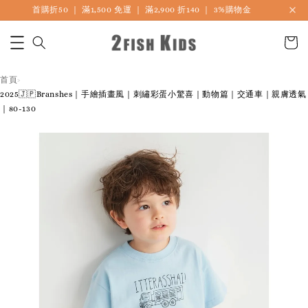
🎏 LINE海外連線社團開放加入中
首頁
›
2025🇯🇵Branshes｜手繪插畫風｜刺繡彩蛋小驚喜｜動物篇｜交通車｜親膚透氣
｜80-130