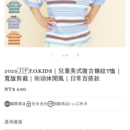
1
/
9
2025🇯🇵F.O.KIDS｜兒童美式復古條紋T恤｜
寬版剪裁｜街頭休閒風｜日常百搭款
Regular
NT$ 690
price
國際運送
安全支付
預購商品7-14工作天
適用優惠