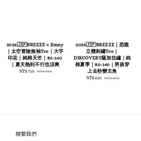
2026🇯🇵BREEZE × Jimny
2026🇯🇵BREEZE｜恐龍
｜太空冒險無袖Tee｜大字
立體刺繡Tee｜
印花｜純棉天竺｜80-140
DISCOVERY薩加拉繡｜純
｜夏天熱到不行也涼爽
棉夏季｜80-140｜男孩穿
上去秒變主角
Sale
NT$ 710
Regular
NT$ 750
price
price
Sale
NT$ 610
Regular
NT$ 650
price
price
聯繫我們