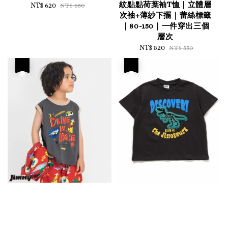
紋點點荷葉袖T恤｜立體層
Sale
NT$ 620
Regular
NT$ 650
次袖+薄紗下擺｜蕾絲標籤
price
price
｜80-150｜一件穿出三個
層次
Sale
NT$ 520
Regular
NT$ 550
price
price
優惠
優惠