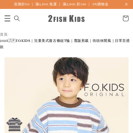
首購折50 ｜ 滿1,500 免運 ｜ 滿2,900 折140 ｜ 3%購物金
首頁
›
2025🇯🇵F.O.KIDS｜兒童美式復古條紋T恤｜寬版剪裁｜街頭休閒風｜日常百搭
款