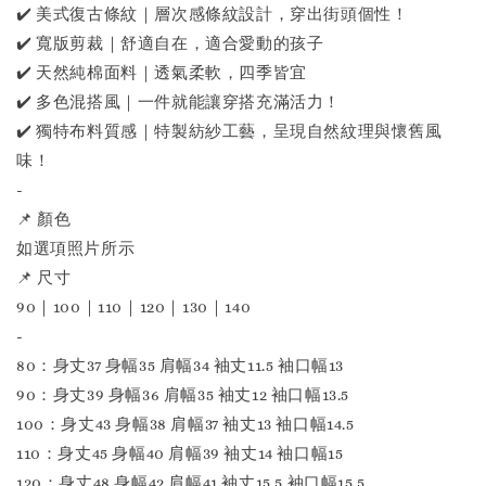
✔️ 美式復古條紋｜層次感條紋設計，穿出街頭個性！
✔️ 寬版剪裁｜舒適自在，適合愛動的孩子
✔️ 天然純棉面料｜透氣柔軟，四季皆宜
✔️ 多色混搭風｜一件就能讓穿搭充滿活力！
✔️ 獨特布料質感｜特製紡紗工藝，呈現自然紋理與懷舊風
味！
-
📌 顏色
如選項照片所示
📌 尺寸
90｜100｜110｜120｜130｜140
-
80：身丈37 身幅35 肩幅34 袖丈11.5 袖口幅13
90：身丈39 身幅36 肩幅35 袖丈12 袖口幅13.5
100：身丈43 身幅38 肩幅37 袖丈13 袖口幅14.5
110：身丈45 身幅40 肩幅39 袖丈14 袖口幅15
120：身丈48 身幅42 肩幅41 袖丈15.5 袖口幅15.5