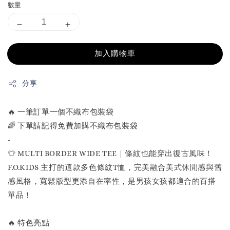
數量
加入購物車
分享
🔥 一筆訂單一個不織布包裝袋
🌈 下單請記得免費加購不織布包裝袋
-
👕 MULTI BORDER WIDE TEE｜條紋也能穿出復古風味！
F.O.KIDS 主打的這款多色條紋T恤，完美融合美式休閒感與舊
感風格，寬鬆版型更添自在率性，是男孩女孩都適合的百搭
單品！
🔥 特色亮點