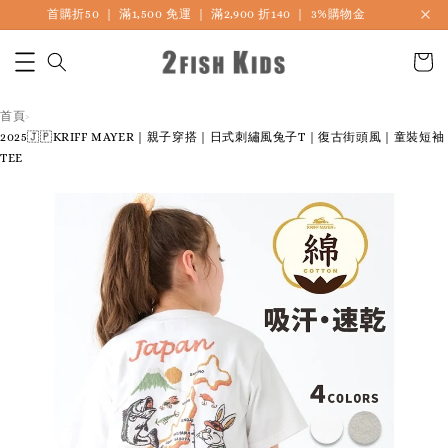
首購折50 ｜ 滿1,500 免運 ｜ 滿2,900 折140 ｜ 3%購物金
首頁
›
2025🇯🇵KRIFF MAYER｜親子穿搭｜日式刺繡風兔子T｜復古街頭風｜童裝短袖
TEE