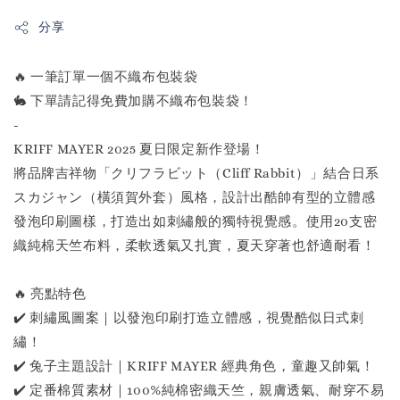
分享
🔥 一筆訂單一個不織布包裝袋
🐇 下單請記得免費加購不織布包裝袋！
-
KRIFF MAYER 2025 夏日限定新作登場！
將品牌吉祥物「クリフラビット（Cliff Rabbit）」結合日系
スカジャン（橫須賀外套）風格，設計出酷帥有型的立體感
發泡印刷圖樣，打造出如刺繡般的獨特視覺感。使用20支密
織純棉天竺布料，柔軟透氣又扎實，夏天穿著也舒適耐看！
🔥 亮點特色
✔️ 刺繡風圖案｜以發泡印刷打造立體感，視覺酷似日式刺
繡！
✔️ 兔子主題設計｜KRIFF MAYER 經典角色，童趣又帥氣！
✔️ 定番棉質素材｜100%純棉密織天竺，親膚透氣、耐穿不易