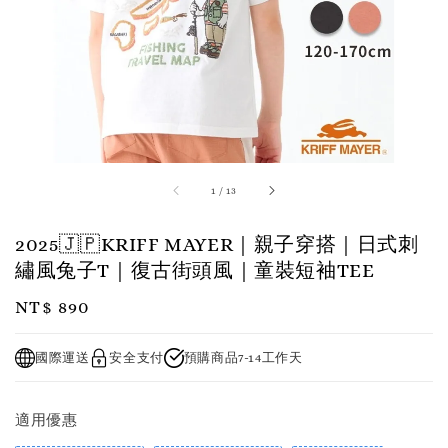
1
/
13
2025🇯🇵KRIFF MAYER｜親子穿搭｜日式刺
繡風兔子T｜復古街頭風｜童裝短袖TEE
Regular
NT$ 890
price
國際運送
安全支付
預購商品7-14工作天
適用優惠