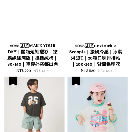
2026🇯🇵MAKE YOUR
2026🇯🇵devirock ×
DAY｜開領短袖襯衫｜塗
Scoopls｜接觸冷感｜冰淇
鴉線條滿版｜挺括純棉｜
淋短T｜20種口味排排站
80-140｜單穿外搭都出色
｜100-160｜背圖鑑印花
Sale
NT$ 990
Regular
Sale
NT$ 520
Regular
NT$ 1,050
NT$ 550
price
price
price
price
優惠
優惠