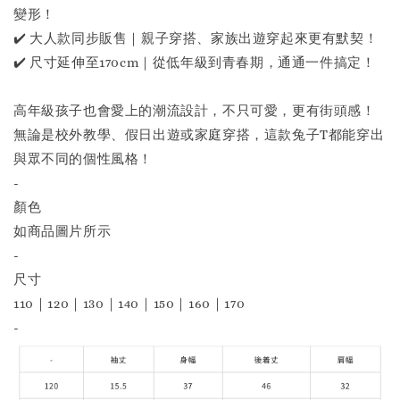
變形！
✔️ 大人款同步販售｜親子穿搭、家族出遊穿起來更有默契！
✔️ 尺寸延伸至170cm｜從低年級到青春期，通通一件搞定！
高年級孩子也會愛上的潮流設計，不只可愛，更有街頭感！
無論是校外教學、假日出遊或家庭穿搭，這款兔子T都能穿出
與眾不同的個性風格！
-
顏色
如商品圖片所示
-
尺寸
110｜120｜130｜140｜150｜160｜170
-