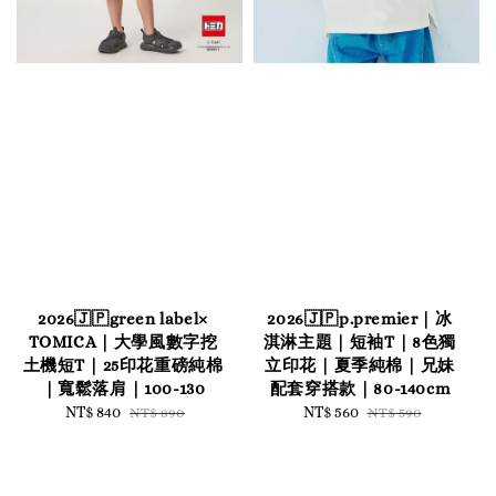
2026🇯🇵green label×
2026🇯🇵p.premier｜冰
TOMICA｜大學風數字挖
淇淋主題｜短袖T｜8色獨
土機短T｜25印花重磅純棉
立印花｜夏季純棉｜兄妹
｜寬鬆落肩｜100-130
配套穿搭款｜80-140cm
Sale
NT$ 840
Regular
Sale
NT$ 560
Regular
NT$ 890
NT$ 590
price
price
price
price