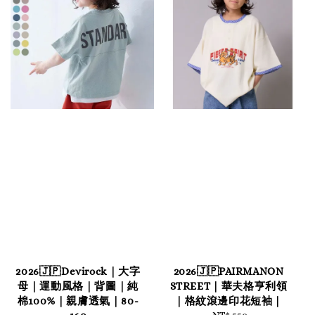
2026🇯🇵Devirock｜大字
2026🇯🇵PAIRMANON
母｜運動風格｜背圖｜純
STREET｜華夫格亨利領
棉100%｜親膚透氣｜80-
｜格紋滾邊印花短袖｜