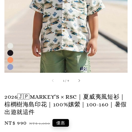
1
/
9
2026🇯🇵MARKEY'S × RSC｜夏威夷風短衫｜
棕櫚樹海島印花｜100%嫘縈｜100-160｜暑假
出遊就這件
Sale
NT$ 990
Regular
優惠
NT$ 1,050
price
price