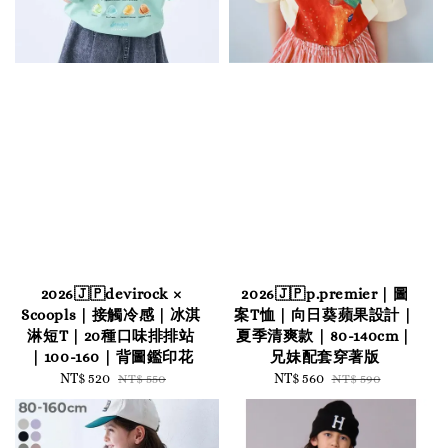
2026🇯🇵devirock ×
2026🇯🇵p.premier｜圖
Scoopls｜接觸冷感｜冰淇
案T恤｜向日葵蘋果設計｜
淋短T｜20種口味排排站
夏季清爽款｜80-140cm｜
｜100-160｜背圖鑑印花
兄妹配套穿著版
Sale
NT$ 520
Regular
Sale
NT$ 560
Regular
NT$ 550
NT$ 590
price
price
price
price