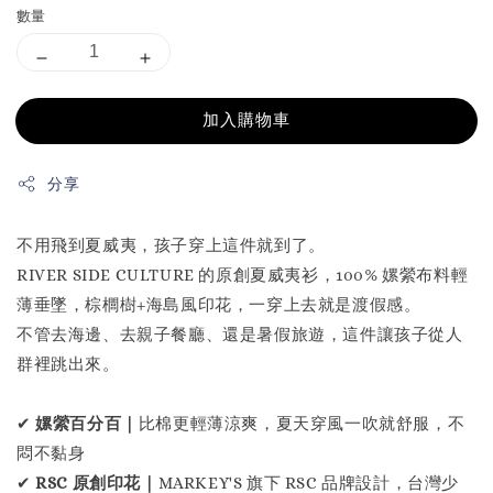
數量
加入購物車
分享
不用飛到夏威夷，孩子穿上這件就到了。
RIVER SIDE CULTURE 的原創夏威夷衫，100% 嫘縈布料輕
薄垂墜，棕櫚樹+海島風印花，一穿上去就是渡假感。
不管去海邊、去親子餐廳、還是暑假旅遊，這件讓孩子從人
群裡跳出來。
✔
嫘縈百分百｜
比棉更輕薄涼爽，夏天穿風一吹就舒服，不
悶不黏身
✔
RSC 原創印花｜
MARKEY'S 旗下 RSC 品牌設計，台灣少