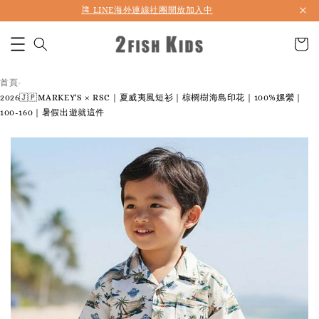
🎏 LINE海外連線社團開放加入中
首頁
›
2026🇯🇵MARKEY'S × RSC｜夏威夷風短衫｜棕櫚樹海島印花｜100%嫘縈｜
100-160｜暑假出遊就這件