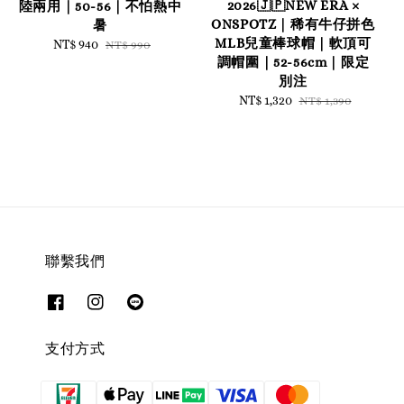
2026🇯🇵NEW ERA ×
陸兩用｜50-56｜不怕熱中
ONSPOTZ｜稀有牛仔拼色
暑
MLB兒童棒球帽｜軟頂可
Sale
NT$ 940
Regular
NT$ 990
調帽圍｜52-56cm｜限定
price
price
別注
Sale
NT$ 1,320
Regular
NT$ 1,390
price
price
聯繫我們
支付方式