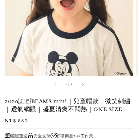
1
/
9
2026🇯🇵BEAMS mini｜兒童帽款｜微笑刺繡
｜透氣網眼｜盛夏清爽不悶熱｜ONE SIZE
Regular
NT$ 850
price
國際運送
安全支付
預購商品7-14工作天