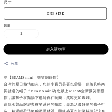
尺寸
ONE SIZE
數量
加入購物車
分享
🧼【BEAMS mini｜微笑網眼帽】
台灣的夏日熱情如火，您的小寶貝是否也需要一頂兼具時尚
與舒適的帽子？BEAMS mini為您獻上2026SS全新微笑網眼
帽，讓孩子在豔陽下也能自在玩樂，笑容更加燦爛。
這款承襲品牌經典微笑系列的帽款，專為活潑好動的孩子打
造。精選輕盈透氣的網眼材質，即使盛夏也能保持頭部涼爽