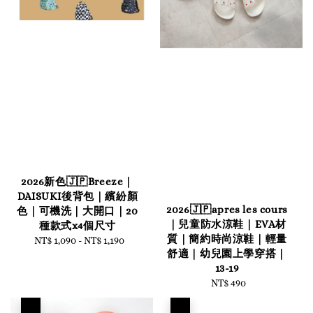
2026新色🇯🇵Breeze｜
DAISUKI後背包｜繽紛顏
2026🇯🇵apres les cours
色｜可機洗｜大開口｜20
｜兒童防水涼鞋｜EVA材
種款式x4個尺寸
質｜簡約時尚涼鞋｜輕量
NT$ 1,090
-
Regular
NT$ 1,190
舒適｜幼兒園上學穿搭｜
price
13-19
NT$ 490
Regular
price
優惠
優惠