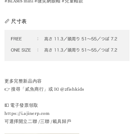
#BEAMS mini #微笑網眼帽 #兒童帽款
📏 尺寸表
更多完整新品內容
👉 搜尋「貳魚商行」或 IG @2fishkids
💵 電子發票領取
https://i.ajinerp.com
可選擇開立二聯 /三聯 /載具歸戶