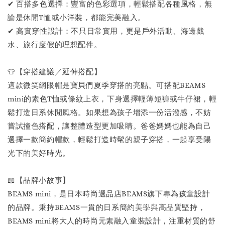
✔ 百搭多色選擇：豐富的色彩選項，輕鬆搭配各種風格，無
論是休閒T恤或小洋裝，都能完美融入。
✔ 高實穿性設計：不只日常實用，更是戶外活動、海邊戲
水、旅行度假的理想配件。
👕【穿搭建議／延伸搭配】
這款微笑網眼帽是寶貝們夏季穿搭的亮點。可搭配BEAMS
mini的素色T恤或條紋上衣，下身選擇輕薄短褲或牛仔裙，輕
鬆打造日系休閒風格。如果想為孩子增添一份活潑感，不妨
嘗試撞色搭配，讓整體造型更加吸睛。爸爸媽媽也能為自己
選擇一款簡約帽款，輕鬆打造時髦的親子穿搭，一起享受陽
光下的美好時光。
📖【品牌小故事】
BEAMS mini，是日本時尚選品店BEAMS旗下專為孩童設計
的品牌。秉持BEAMS一貫的日系簡約美學與高品質堅持，
BEAMS mini將大人的時尚元素融入童裝設計，注重材質的舒