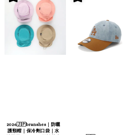
2026🇯🇵branshes｜防曬
護頸帽｜保冷劑口袋｜水