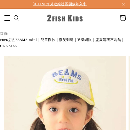
🎏 LINE海外連線社團開放加入中
首頁
›
2026🇯🇵BEAMS mini｜兒童帽款｜微笑刺繡｜透氣網眼｜盛夏清爽不悶熱｜
ONE SIZE