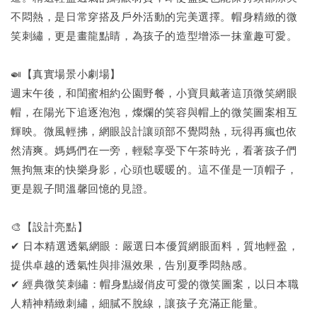
不悶熱，是日常穿搭及戶外活動的完美選擇。帽身精緻的微
笑刺繡，更是畫龍點睛，為孩子的造型增添一抹童趣可愛。
🍛【真實場景小劇場】
週末午後，和閨蜜相約公園野餐，小寶貝戴著這頂微笑網眼
帽，在陽光下追逐泡泡，燦爛的笑容與帽上的微笑圖案相互
輝映。微風輕拂，網眼設計讓頭部不覺悶熱，玩得再瘋也依
然清爽。媽媽們在一旁，輕鬆享受下午茶時光，看著孩子們
無拘無束的快樂身影，心頭也暖暖的。這不僅是一頂帽子，
更是親子間溫馨回憶的見證。
🎨【設計亮點】
✔ 日本精選透氣網眼：嚴選日本優質網眼面料，質地輕盈，
提供卓越的透氣性與排濕效果，告別夏季悶熱感。
✔ 經典微笑刺繡：帽身點綴俏皮可愛的微笑圖案，以日本職
人精神精緻刺繡，細膩不脫線，讓孩子充滿正能量。