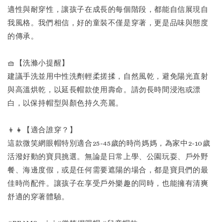
適性與耐穿性，讓孩子在成長的每個階段，都能自信展現自
我風格。我們相信，好的童裝不僅是穿著，更是品味與態度
的傳承。
🧺【洗滌小提醒】
建議手洗並用中性洗劑輕柔搓揉，自然風乾，避免陽光直射
與高溫烘乾，以延長帽款使用壽命。請勿長時間浸泡或漂
白，以保持帽型與顏色持久亮麗。
👦👧【適合誰穿？】
這款微笑網眼帽特別適合25-45歲的時尚媽媽，為家中2-10歲
活潑好動的寶貝挑選。無論是日常上學、公園玩耍、戶外野
餐、海邊度假，或是任何需要遮陽的場合，都是寶貝們的最
佳時尚配件。讓孩子在享受戶外樂趣的同時，也能擁有清爽
舒適的穿著體驗。