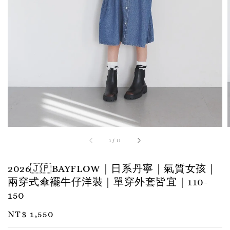
1
/
11
2026🇯🇵BAYFLOW｜日系丹寧｜氣質女孩｜
兩穿式傘襬牛仔洋裝｜單穿外套皆宜｜110-
150
Regular
NT$ 1,550
price