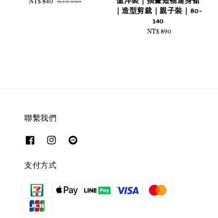
恤洋裝｜插畫短袖連身裙
Sale
NT$ 840
Regular
NT$ 890
｜造型剪裁｜親子裝｜80-
price
price
140
NT$ 890
Regular
price
聯繫我們
支付方式