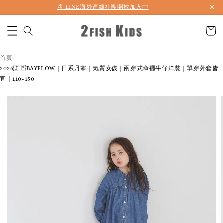
首購折50 ｜ 滿1,500 免運 ｜ 滿2,900 折140 ｜ 3%購物金
首頁
›
2026🇯🇵BAYFLOW｜日系丹寧｜氣質女孩｜兩穿式傘襬牛仔洋裝｜單穿外套皆
宜｜110-150