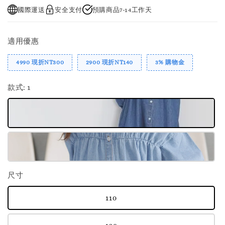
國際運送
安全支付
預購商品7-14工作天
適用優惠
4990 現折NT300
2900 現折NT140
3% 購物金
款式
: 1
尺寸
110