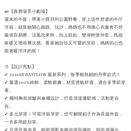
🍛【真實場景小劇場】
週末的午後，帶著小寶貝到公園野餐，穿上這件舒適的牛仔
洋裝，就算她開心跑跳、玩沙，媽媽也不用擔心衣服會不舒
服或容易髒。涼風吹來時，扣上鈕釦，變身輕便外套，既能
保暖又增添層次感。看著她自信又可愛的笑容，媽媽的心也
跟著暖洋洋的呢！
🎨【設計亮點】
✔ 2026SS BAYFLOW 最新系列，每季都熱銷的丹寧款式！
✔ 嚴選100%純棉，柔軟親膚，材質透氣舒適，適合多季節穿
著。
✔ 獨特胸前抓皺與傘襬設計，打造浪漫蓬鬆感，活動更自
在。
✔ 多元穿搭！可當洋裝單穿，也可解開釦子作為長版外套，
一衣多用超划算。
✔ 百搭丹寧色系，輕鬆搭配各種內搭與褲款，時尚感滿分。