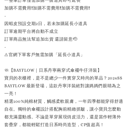
一整筆訂單僅需加購一個道具即可延長
加購不需費用❗️加購不需費用❗️加購不需費用❗️
-
因蝦皮預設交期2日，若未加購延長小道具
訂單逾期平台將自動不成立
訂單商品無法幫追加出貨 還請留意🫡
-
⚠️官網下單客戶無需加購「延長小道具」
🧼【BAYFLOW｜日系丹寧兩穿式傘襬牛仔洋裝】
寶貝的衣櫃裡，是不是總少一件實穿又時尚的單品？2026SS
BAYFLOW 最新登場，這款丹寧洋裝絕對讓媽媽們眼睛為之
一亮！
精選100%純棉材質，觸感柔軟親膚，一年四季都能穿得舒適
自在。獨特的傘襬設計搭配胸前精緻抓皺，讓小寶貝怎麼動
都充滿靈動感。不論是單穿展現俏皮活力，還是當作輕薄外
套疊穿，都能輕鬆打造日系時尚造型，CP值超高！