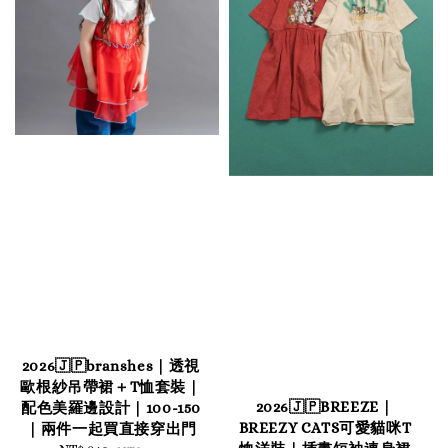
2026🇯🇵branshes｜透視
歐根紗吊帶裙＋T恤套裝｜
2026🇯🇵BREEZE｜
配色美羅邊設計｜100-150
BREEZY CATS可愛貓咪T
｜兩件一起買直接穿出門