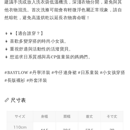
建議手洗或放入洗衣袋低溫機洗，深淺衣物分開，避免與其
他衣物混洗。首次洗滌可能會有輕微浮色屬正常現象，請自
然晾乾，避免高溫烘乾以延長衣物壽命喔！
👦👧【適合誰穿？】
👧 喜歡多變穿搭的時尚小女孩。
👧 重視舒適與活動性的活潑寶貝。
👧 想追求日系質感與高CP值童裝的媽媽們。
#BAYFLOW #丹寧洋裝 #牛仔連身裙 #日系童裝 #小女孩穿搭
#長版襯衫 #外套洋裝
📏 尺寸表