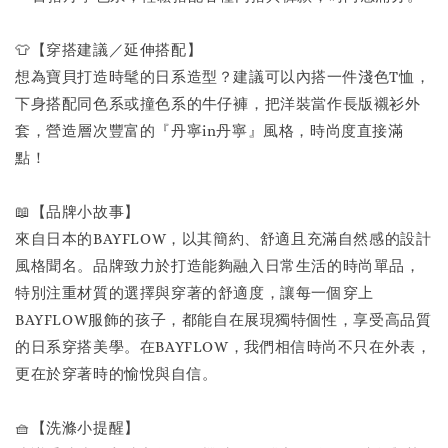
👕【穿搭建議／延伸搭配】
想為寶貝打造時髦的日系造型？建議可以內搭一件淺色T恤，
下身搭配同色系或撞色系的牛仔褲，把洋裝當作長版襯衫外
套，營造層次豐富的『丹寧in丹寧』風格，時尚度直接滿
點！
📖【品牌小故事】
來自日本的BAYFLOW，以其簡約、舒適且充滿自然感的設計
風格聞名。品牌致力於打造能夠融入日常生活的時尚單品，
特別注重材質的選擇與穿著的舒適度，讓每一個穿上
BAYFLOW服飾的孩子，都能自在展現獨特個性，享受高品質
的日系穿搭美學。在BAYFLOW，我們相信時尚不只在外表，
更在於穿著時的愉悅與自信。
🧺【洗滌小提醒】