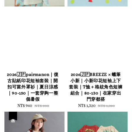
2026🇯🇵pairmanon｜復
2026🇯🇵BREEZE × 蠟筆
古貼紙印花短袖套裝｜開
小新｜小新印花短袖上下
扣可當外罩衫｜夏日涼感
套裝｜T恤＋格紋角色短褲
｜90-150｜一套穿夠一整
組合｜80-130｜在家穿出
個暑假
門穿都搭
Sale
NT$ 940
Regular
Sale
NT$ 1,320
Regular
NT$ 990
NT$ 1,390
price
price
price
price
優惠