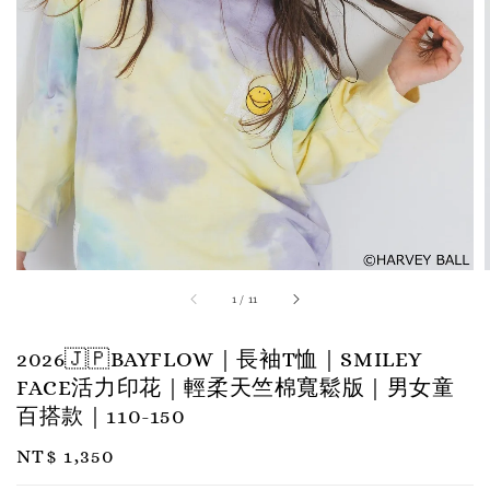
1
/
11
2026🇯🇵BAYFLOW｜長袖T恤｜SMILEY
FACE活力印花｜輕柔天竺棉寬鬆版｜男女童
百搭款｜110-150
Regular
NT$ 1,350
price