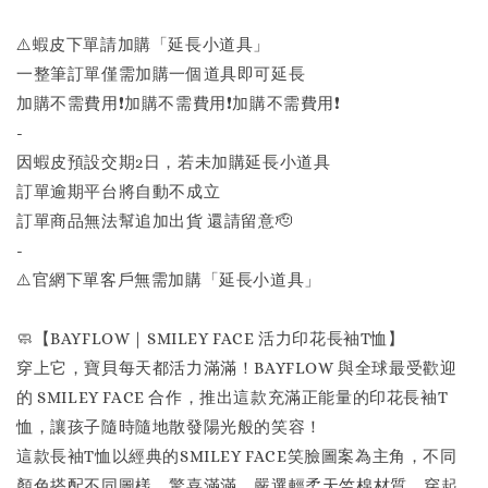
⚠️蝦皮下單請加購「延長小道具」
一整筆訂單僅需加購一個道具即可延長
加購不需費用❗️加購不需費用❗️加購不需費用❗️
-
因蝦皮預設交期2日，若未加購延長小道具
訂單逾期平台將自動不成立
訂單商品無法幫追加出貨 還請留意🫡
-
⚠️官網下單客戶無需加購「延長小道具」
🧼【BAYFLOW｜SMILEY FACE 活力印花長袖T恤】
穿上它，寶貝每天都活力滿滿！BAYFLOW 與全球最受歡迎
的 SMILEY FACE 合作，推出這款充滿正能量的印花長袖T
恤，讓孩子隨時隨地散發陽光般的笑容！
這款長袖T恤以經典的SMILEY FACE笑臉圖案為主角，不同
顏色搭配不同圖樣，驚喜滿滿。嚴選輕柔天竺棉材質，穿起