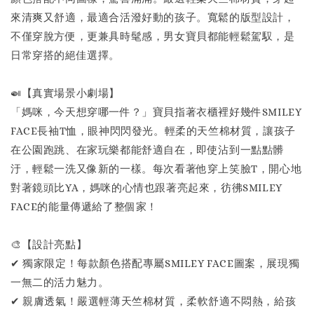
來清爽又舒適，最適合活潑好動的孩子。寬鬆的版型設計，
不僅穿脫方便，更兼具時髦感，男女寶貝都能輕鬆駕馭，是
日常穿搭的絕佳選擇。
🍛【真實場景小劇場】
「媽咪，今天想穿哪一件？」寶貝指著衣櫃裡好幾件SMILEY
FACE長袖T恤，眼神閃閃發光。輕柔的天竺棉材質，讓孩子
在公園跑跳、在家玩樂都能舒適自在，即使沾到一點點髒
汙，輕鬆一洗又像新的一樣。每次看著他穿上笑臉T，開心地
對著鏡頭比YA，媽咪的心情也跟著亮起來，彷彿SMILEY
FACE的能量傳遞給了整個家！
🎨【設計亮點】
✔ 獨家限定！每款顏色搭配專屬SMILEY FACE圖案，展現獨
一無二的活力魅力。
✔ 親膚透氣！嚴選輕薄天竺棉材質，柔軟舒適不悶熱，給孩