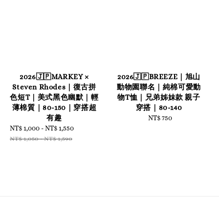
2026🇯🇵MARKEY ×
2026🇯🇵BREEZE｜旭山
Steven Rhodes｜復古拼
動物園聯名｜純棉可愛動
色短T｜美式黑色幽默｜輕
物T恤｜兄弟姊妹款 親子
薄棉質｜80-150｜穿搭超
穿搭｜80-140
有趣
NT$ 750
Regular
Sale
NT$ 1,000
-
NT$ 1,550
Regular
price
price
price
NT$ 1,050
-
NT$ 1,590