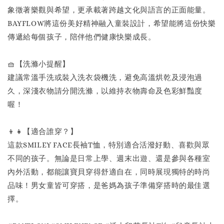
象徵著樂觀與希望，更承載著跨越文化與語言的正面能量。
BAYFLOW將這份美好精神融入童裝設計，希望能將這份快樂
傳遞給每個孩子，陪伴他們健康快樂成長。
🧺【洗滌小提醒】
建議常溫手洗或裝入洗衣袋機洗，避免高溫烘乾及浸泡過
久，深淺衣物請分開洗滌，以維持衣物壽命及色彩鮮豔度
喔！
👦👧【適合誰穿？】
這款SMILEY FACE長袖T恤，特別適合活潑好動、喜歡與眾
不同的孩子。無論是日常上學、週末出遊、還是參與各種室
內外活動，都能讓寶貝穿得舒適自在，同時展現獨特的時尚
品味！男女童皆可穿搭，是爸媽為孩子準備穿搭時的最佳選
擇。