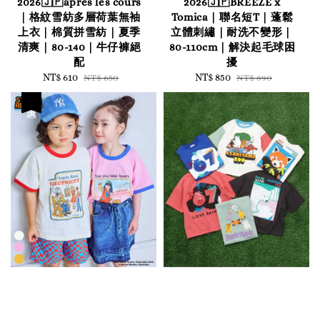
2026🇯🇵apres les cours
2026🇯🇵BREEZE x
｜格紋雪紡多層荷葉無袖
Tomica｜聯名短T｜蓬鬆
上衣｜棉質拼雪紡｜夏季
立體刺繡｜耐洗不變形｜
清爽｜80-140｜牛仔褲絕
80-110cm｜解決起毛球困
配
擾
Sale
NT$ 610
Regular
Sale
NT$ 850
Regular
NT$ 650
NT$ 890
price
price
price
price
優惠