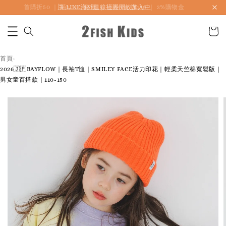
首購折50 ｜ 滿1,500 免運 ｜ 滿2,900 折140 ｜ 3%購物金
首頁
›
2026🇯🇵BAYFLOW｜長袖T恤｜SMILEY FACE活力印花｜輕柔天竺棉寬鬆版｜
男女童百搭款｜110-150