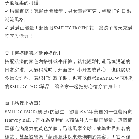
子最溫柔的呵護。
✔ 時髦百搭！寬鬆休閒版型，男女童皆可穿，輕鬆打造日系
潮流風格。
✔ 滿滿正能量！超搶眼SMILEY FACE印花，讓孩子每天充滿
笑容與活力！
👕【穿搭建議／延伸搭配】
搭配活潑的素色內搭褲或牛仔褲，就能輕鬆打造元氣滿滿的
日常穿搭。天氣稍涼時，外面套件小外套或背心，也能展現
多層次造型。若想打造親子裝，也可以參考BAYFLOW同系列
的SMILEY FACE單品，讓全家一起把好心情穿在身上！
📖【品牌小故事】
SMILEY FACE (笑臉) 的誕生，源自1963年美國的一位藝術家
Harvey Ball，旨在為當時的大蕭條注入一股正能量。這個簡
單卻充滿魔力的黃色笑臉，迅速風靡全球，成為世界知名的
標誌，甚至被譽為「蒙娜麗莎以來最燦爛的笑容」！它不僅