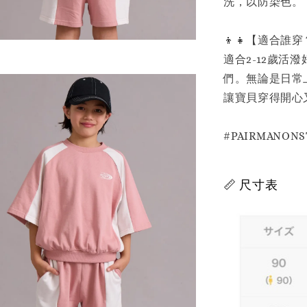
洗，以防染色。
👦👧【適合誰
適合2-12歲
們。無論是日常
讓寶貝穿得開心
#PAIRMANO
📏 尺寸表