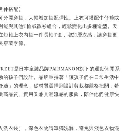
／延伸搭配】
可分開穿搭，大幅增加搭配彈性。上衣可搭配牛仔褲或
則能與其他T恤或襯衫組合，輕鬆變化出多種造型。天
在短袖上衣內搭一件長袖T恤，增加層次感，讓穿搭更
長穿著季節。
】
 STREET是日本童裝品牌PAIRMANON旗下的運動休閒系
動的孩子們設計。品牌秉持著「讓孩子們在日常生活中
舒適」的理念，從材質選擇到設計剪裁都嚴格把關，希
供高品質、實用又兼具潮流感的服飾，陪伴他們健康快
】
入洗衣袋），深色衣物請單獨洗滌，避免與淺色衣物混