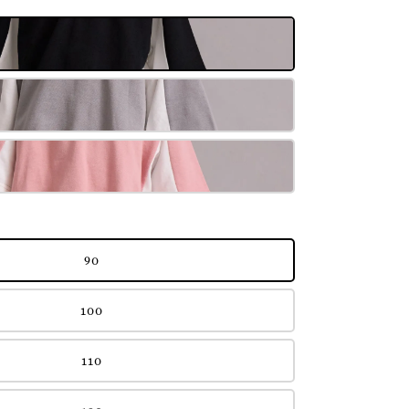
90
100
110