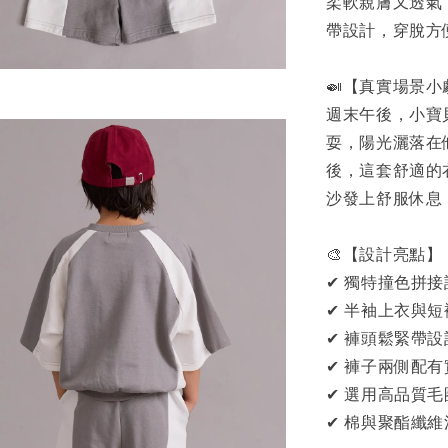
柔軟親膚又透氣
帶設計，穿脫方
🍛【真實場景小
週末午後，小寶
耍，陽光灑落在
後，這套舒適的
沙發上舒服休息
🎨【設計亮點】
✔ 獨特撞色拼
✔ 半袖上衣與
✔ 褲頭鬆緊帶
✔ 褲子兩側配
✔ 選用高品質
✔ 棉與聚酯纖