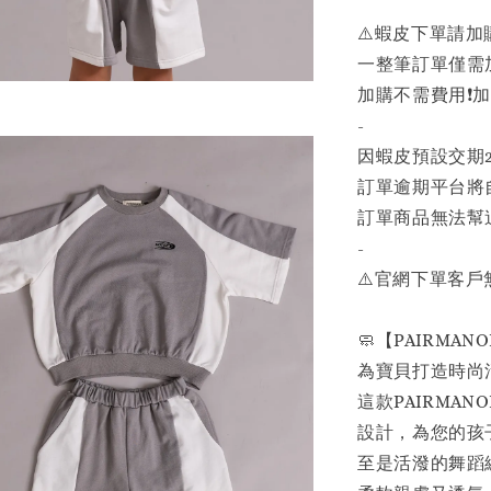
⚠️蝦皮下單請
一整筆訂單僅需
加購不需費用❗️加
-
因蝦皮預設交期
訂單逾期平台將
訂單商品無法幫追
-
⚠️官網下單客
🧼【PAIRMA
為寶貝打造時尚
這款PAIRMA
設計，為您的孩
至是活潑的舞蹈