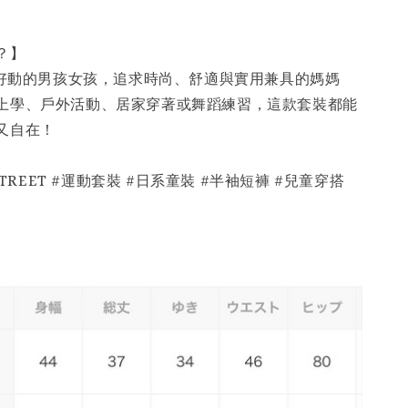
穿？】
活潑好動的男孩女孩，追求時尚、舒適與實用兼具的媽媽
上學、戶外活動、居家穿著或舞蹈練習，這款套裝都能
又自在！
NSTREET #運動套裝 #日系童裝 #半袖短褲 #兒童穿搭