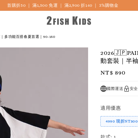
首購折50 ｜ 滿1,500 免運 ｜ 滿2,900 折140 ｜ 3%購物金
短褲｜多功能百搭春夏首選｜90-160
2026🇯🇵
動套裝｜半袖
Regular
NT$ 890
price
國際運送
安全
適用優惠
4990 現折NT300
款式
: 1