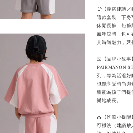
👕【穿搭建議
這款套裝上下身
休閒長褲，短褲
氣稍涼時，也可
具時尚魅力，延
📖【品牌小故事
PAIRMANON
列，專為活潑好
也能享受時尚與
望能為孩子們提
樂地成長。
🧺【洗滌小提醒
可機洗（建議放