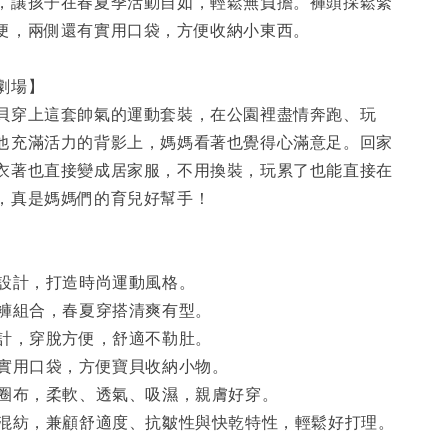
，讓孩子在春夏季活動自如，輕鬆無負擔。褲頭採鬆緊
便，兩側還有實用口袋，方便收納小東西。
劇場】
貝穿上這套帥氣的運動套裝，在公園裡盡情奔跑、玩
他充滿活力的背影上，媽媽看著也覺得心滿意足。回家
衣著也直接變成居家服，不用換裝，玩累了也能直接在
，真是媽媽們的育兒好幫手！
接設計，打造時尚運動風格。
短褲組合，春夏穿搭清爽有型。
設計，穿脫方便，舒適不勒肚。
有實用口袋，方便寶貝收納小物。
毛圈布，柔軟、透氣、吸濕，親膚好穿。
維混紡，兼顧舒適度、抗皺性與快乾特性，輕鬆好打理。