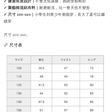
✔
膝蓋長度設計｜
不會太短露腿，跑跳坐都剛好
✔
聚酯棉混紡布料｜
耐磨耐洗，玩一整天也不變形
✔
尺寸 100-160｜
小學生到青少年都能穿，長大了還可以繼
續穿
尺寸 100-160。
📏 尺寸表