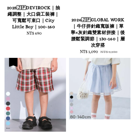
2025🇯🇵DEVIROCK｜抽
繩調整｜大口袋工裝褲｜
2026🇯🇵GLOBAL WORK
可寬鬆可束口｜City
｜牛仔拼針織寬版褲｜單
Little Boy｜100-160
寧×灰針織雙素材拼接｜後
NT$ 690
Regular
腰鬆緊調節｜130-160｜層
price
次穿搭
Sale
NT$ 1,090
Regular
NT$ 1,150
price
price
優惠