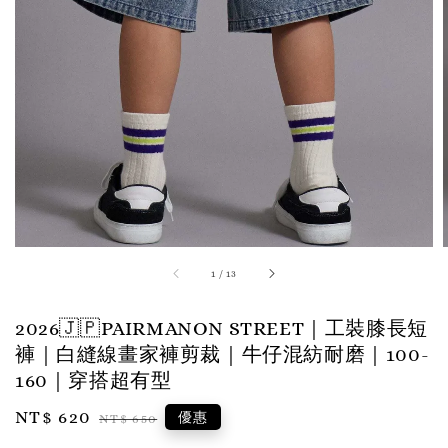
1
/
13
2026🇯🇵PAIRMANON STREET｜工裝膝長短
褲｜白縫線畫家褲剪裁｜牛仔混紡耐磨｜100-
160｜穿搭超有型
Sale
NT$ 620
Regular
優惠
NT$ 650
price
price