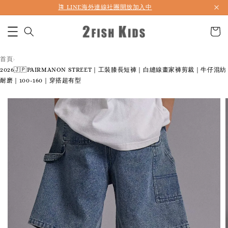
首購折50 ｜ 滿1,500 免運 ｜ 滿2,900 折140 ｜ 3%購物金
首頁
›
2026🇯🇵PAIRMANON STREET｜工裝膝長短褲｜白縫線畫家褲剪裁｜牛仔混紡
耐磨｜100-160｜穿搭超有型