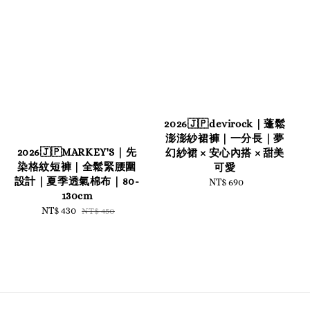
2026🇯🇵devirock｜蓬鬆
澎澎紗裙褲｜一分長｜夢
2026🇯🇵MARKEY'S｜先
幻紗裙 × 安心內搭 × 甜美
染格紋短褲｜全鬆緊腰圍
可愛
設計｜夏季透氣棉布｜80-
NT$ 690
Regular
130cm
price
Sale
NT$ 430
Regular
NT$ 450
price
price