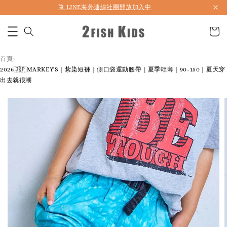
首購折50 ｜ 滿1,500 免運 ｜ 滿2,900 折140 ｜ 3%購物金
首頁
›
2026🇯🇵MARKEY'S｜紮染短褲｜側口袋運動腰帶｜夏季輕薄｜90-150｜夏天穿
出去就很潮