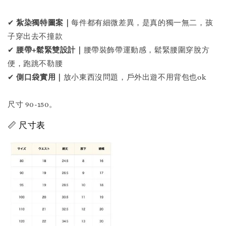
✔
紮染獨特圖案｜
每件都有細微差異，是真的獨一無二，孩
子穿出去不撞款
✔
腰帶+鬆緊雙設計｜
腰帶裝飾帶運動感，鬆緊腰圍穿脫方
便，跑跳不勒腰
✔
側口袋實用｜
放小東西沒問題，戶外出遊不用背包也ok
尺寸 90-150。
📏 尺寸表