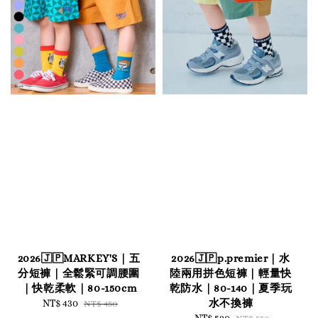
2026🇯🇵MARKEY'S｜五
2026🇯🇵p.premier｜水
分短褲｜全鬆緊可調腰圍
陸兩用拼色短褲｜輕量快
｜快乾柔軟｜80-150cm
乾防水｜80-140｜夏季玩
水不換褲
Sale
NT$ 430
Regular
NT$ 450
price
price
Sale
NT$ 520
Regular