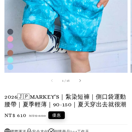
1
/
15
2026🇯🇵MARKEY'S｜紮染短褲｜側口袋運動
腰帶｜夏季輕薄｜90-150｜夏天穿出去就很潮
Sale
NT$ 610
Regular
優惠
NT$ 650
price
price
國際運送
安全支付
預購商品7-14工作天