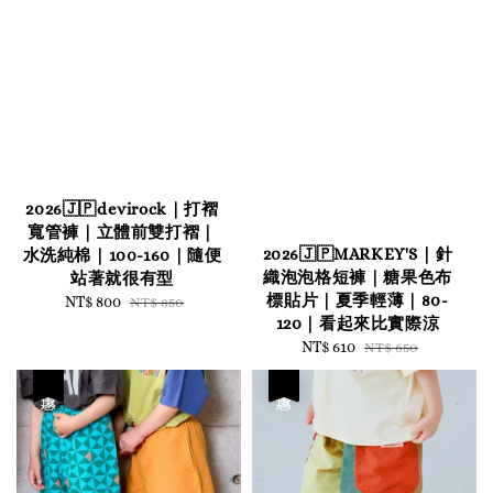
2026🇯🇵devirock｜打褶
寬管褲｜立體前雙打褶｜
2026🇯🇵MARKEY'S｜針
水洗純棉｜100-160｜隨便
織泡泡格短褲｜糖果色布
站著就很有型
標貼片｜夏季輕薄｜80-
Sale
NT$ 800
Regular
NT$ 850
120｜看起來比實際涼
price
price
Sale
NT$ 610
Regular
NT$ 650
price
price
優惠
優惠