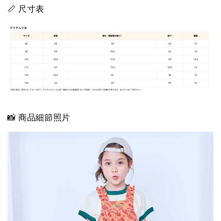
📏 尺寸表
📸 商品細節照片