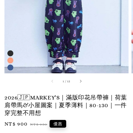
1
/
12
2026🇯🇵MARKEY'S｜滿版印花吊帶褲｜荷葉
肩帶馬&小屋圖案｜夏季薄料｜80-130｜一件
穿完整不用想
Sale
NT$ 900
Regular
優惠
NT$ 950
price
price