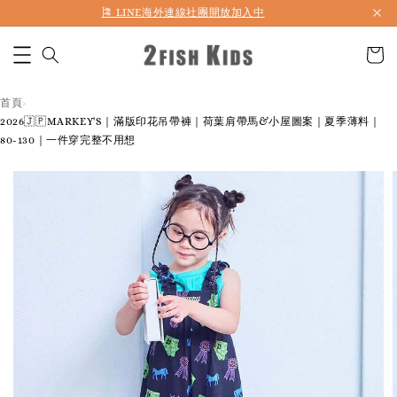
首購折50 ｜ 滿1,500 免運 ｜ 滿2,900 折140 ｜ 3%購物金
首頁
›
2026🇯🇵MARKEY'S｜滿版印花吊帶褲｜荷葉肩帶馬&小屋圖案｜夏季薄料｜
80-130｜一件穿完整不用想