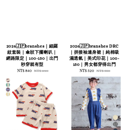
2026🇯🇵branshes｜細羅
2026🇯🇵branshes DRC
紋套裝｜傘狀下擺喇叭｜
｜拼接袖連身裙｜純棉吸
網路限定｜100-150｜出門
濕透氣｜美式印花｜100-
秒穿就有型
150｜男女都穿得出門
Sale
NT$ 840
Regular
Sale
NT$ 520
Regular
NT$ 890
NT$ 550
price
price
price
price