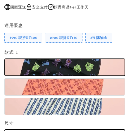
國際運送
安全支付
預購商品7-14工作天
適用優惠
4990 現折NT300
2900 現折NT140
3% 購物金
款式
: 1
尺寸