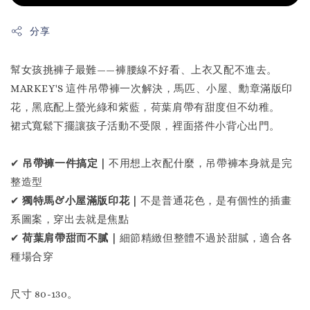
分享
幫女孩挑褲子最難——褲腰線不好看、上衣又配不進去。
MARKEY'S 這件吊帶褲一次解決，馬匹、小屋、勳章滿版印
花，黑底配上螢光綠和紫藍，荷葉肩帶有甜度但不幼稚。
裙式寬鬆下擺讓孩子活動不受限，裡面搭件小背心出門。
✔
吊帶褲一件搞定｜
不用想上衣配什麼，吊帶褲本身就是完
整造型
✔
獨特馬&小屋滿版印花｜
不是普通花色，是有個性的插畫
系圖案，穿出去就是焦點
✔
荷葉肩帶甜而不膩｜
細節精緻但整體不過於甜膩，適合各
種場合穿
尺寸 80-130。