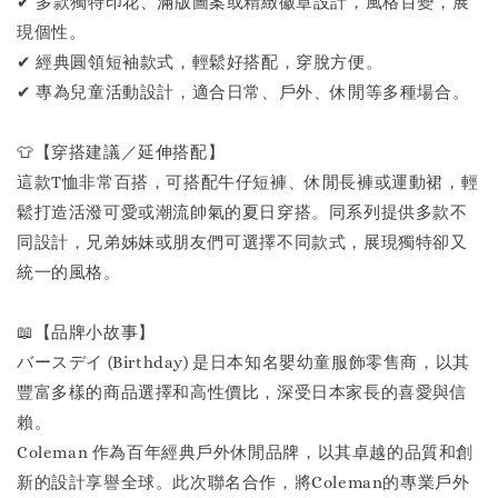
✔ 多款獨特印花、滿版圖案或精緻徽章設計，風格百變，展
現個性。
✔ 經典圓領短袖款式，輕鬆好搭配，穿脫方便。
✔ 專為兒童活動設計，適合日常、戶外、休閒等多種場合。
👕【穿搭建議／延伸搭配】
這款T恤非常百搭，可搭配牛仔短褲、休閒長褲或運動裙，輕
鬆打造活潑可愛或潮流帥氣的夏日穿搭。同系列提供多款不
同設計，兄弟姊妹或朋友們可選擇不同款式，展現獨特卻又
統一的風格。
📖【品牌小故事】
バースデイ (Birthday) 是日本知名嬰幼童服飾零售商，以其
豐富多樣的商品選擇和高性價比，深受日本家長的喜愛與信
賴。
Coleman 作為百年經典戶外休閒品牌，以其卓越的品質和創
新的設計享譽全球。此次聯名合作，將Coleman的專業戶外