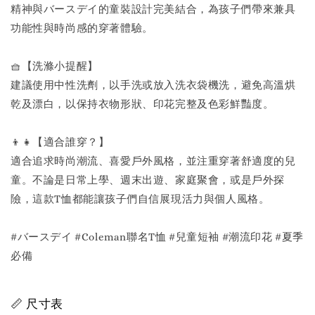
精神與バースデイ的童裝設計完美結合，為孩子們帶來兼具
功能性與時尚感的穿著體驗。
🧺【洗滌小提醒】
建議使用中性洗劑，以手洗或放入洗衣袋機洗，避免高溫烘
乾及漂白，以保持衣物形狀、印花完整及色彩鮮豔度。
👦👧【適合誰穿？】
適合追求時尚潮流、喜愛戶外風格，並注重穿著舒適度的兒
童。不論是日常上學、週末出遊、家庭聚會，或是戶外探
險，這款T恤都能讓孩子們自信展現活力與個人風格。
#バースデイ #Coleman聯名T恤 #兒童短袖 #潮流印花 #夏季
必備
📏 尺寸表