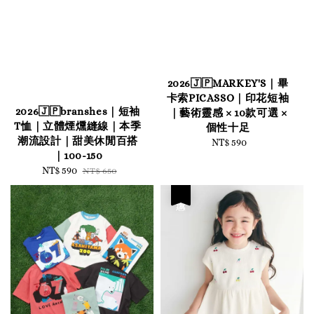
2026🇯🇵MARKEY'S｜畢
卡索PICASSO｜印花短袖
2026🇯🇵branshes｜短袖
｜藝術靈感 × 10款可選 ×
T恤｜立體煙燻縫線｜本季
個性十足
潮流設計｜甜美休閒百搭
NT$ 590
Regular
｜100-150
price
Sale
NT$ 590
Regular
NT$ 650
price
price
優惠