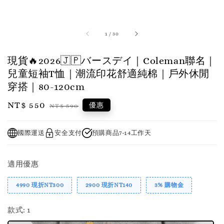
1
/
30
現貨🔥2026🇯🇵バースデイ｜Coleman聯名｜
兒童短袖T恤｜潮流印花舒適純棉｜戶外休閒
穿搭｜80-120cm
Sale
NT$ 550
Regular
優惠
NT$ 590
price
price
國際運送
安全支付
預購商品7-14工作天
適用優惠
4990 現折NT300
2900 現折NT140
3% 購物金
款式
: 1