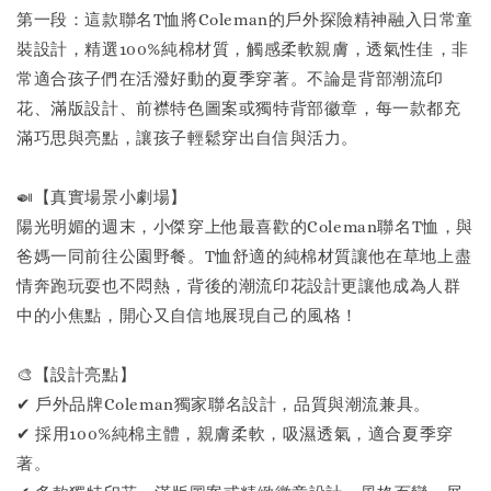
第一段：這款聯名T恤將Coleman的戶外探險精神融入日常童
裝設計，精選100%純棉材質，觸感柔軟親膚，透氣性佳，非
常適合孩子們在活潑好動的夏季穿著。不論是背部潮流印
花、滿版設計、前襟特色圖案或獨特背部徽章，每一款都充
滿巧思與亮點，讓孩子輕鬆穿出自信與活力。
🍛【真實場景小劇場】
陽光明媚的週末，小傑穿上他最喜歡的Coleman聯名T恤，與
爸媽一同前往公園野餐。T恤舒適的純棉材質讓他在草地上盡
情奔跑玩耍也不悶熱，背後的潮流印花設計更讓他成為人群
中的小焦點，開心又自信地展現自己的風格！
🎨【設計亮點】
✔ 戶外品牌Coleman獨家聯名設計，品質與潮流兼具。
✔ 採用100%純棉主體，親膚柔軟，吸濕透氣，適合夏季穿
著。