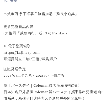
分享
⚠️貳魚商行 下單客戶無需加購「延長小道具」
更多完整新品內容
👉 搜尋「貳魚商行」或 IG @2fishkids
💵 電子發票領取
https://i.ajinerp.com
可選擇開立二聯 /三聯 /載具歸戶
🇯🇵発送予定
2026/04上旬ごろ～2026/04下旬ごろ
🧼【バースデイ｜Coleman聯名 兒童短袖T恤】
日本知名戶外品牌Coleman與バースデイ攜手推出兒童短袖T
恤系列，為孩子打造時尚又舒適的戶外休閒風格！