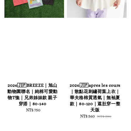
2026🇯🇵BREEZE｜旭山
2026🇯🇵apres les cours
動物園聯名｜純棉可愛動
｜散點花刺繡荷葉上衣｜
物T恤｜兄弟姊妹款 親子
華夫格棉質透氣｜無袖夏
穿搭｜80-140
款｜80-120｜遮肚穿一整
天版
NT$ 750
Regular
price
Sale
NT$ 560
Regular
NT$ 590
price
price