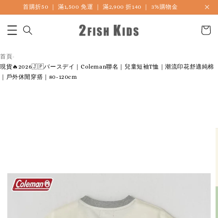
🎏 LINE海外連線社團開放加入中
首頁
›
現貨🔥2026🇯🇵バースデイ｜Coleman聯名｜兒童短袖T恤｜潮流印花舒適純棉
｜戶外休閒穿搭｜80-120cm