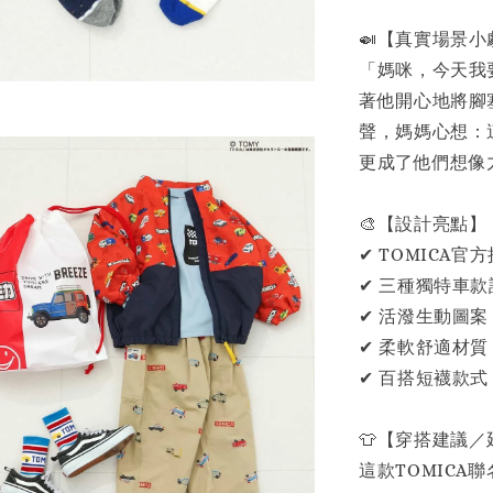
🍛【真實場景小
「媽咪，今天我
著他開心地將腳
聲，媽媽心想：
更成了他們想像
🎨【設計亮點】
✔ TOMICA
✔ 三種獨特車
✔ 活潑生動圖
✔ 柔軟舒適材
✔ 百搭短襪款
👕【穿搭建議
這款TOMIC