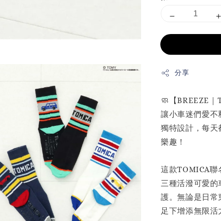
分享
🧼【BREEZE
讓小車迷們愛不釋
獨特設計，每天
樂趣！
這款TOMICA
三種活潑可愛的
護。無論是日常
足下增添無限活