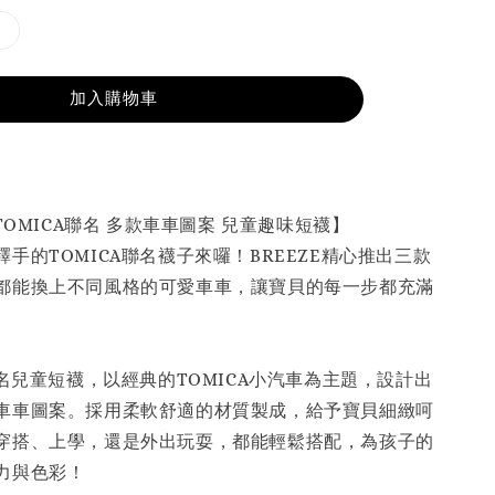
加入購物車
｜TOMICA聯名 多款車車圖案 兒童趣味短襪】
手的TOMICA聯名襪子來囉！BREEZE精心推出三款
都能換上不同風格的可愛車車，讓寶貝的每一步都充滿
聯名兒童短襪，以經典的TOMICA小汽車為主題，設計出
車車圖案。採用柔軟舒適的材質製成，給予寶貝細緻呵
穿搭、上學，還是外出玩耍，都能輕鬆搭配，為孩子的
力與色彩！