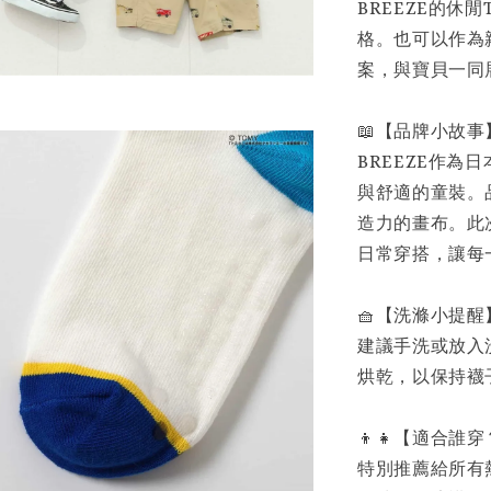
BREEZE的
格。也可以作為
案，與寶貝一同
📖【品牌小故事
BREEZE作
與舒適的童裝。
造力的畫布。此
日常穿搭，讓每
🧺【洗滌小提醒
建議手洗或放入
烘乾，以保持襪
👦👧【適合誰
特別推薦給所有