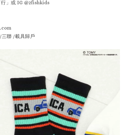
或 IG @2fishkids
p.com
/三聯 /載具歸戶