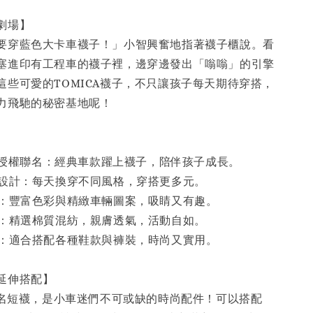
劇場】
要穿藍色大卡車襪子！」小智興奮地指著襪子櫃說。看
塞進印有工程車的襪子裡，邊穿邊發出「嗡嗡」的引擎
這些可愛的TOMICA襪子，不只讓孩子每天期待穿搭，
力飛馳的秘密基地呢！
官方授權聯名：經典車款躍上襪子，陪伴孩子成長。
款設計：每天換穿不同風格，穿搭更多元。
案：豐富色彩與精緻車輛圖案，吸睛又有趣。
質：精選棉質混紡，親膚透氣，活動自如。
式：適合搭配各種鞋款與褲裝，時尚又實用。
／延伸搭配】
A聯名短襪，是小車迷們不可或缺的時尚配件！可以搭配