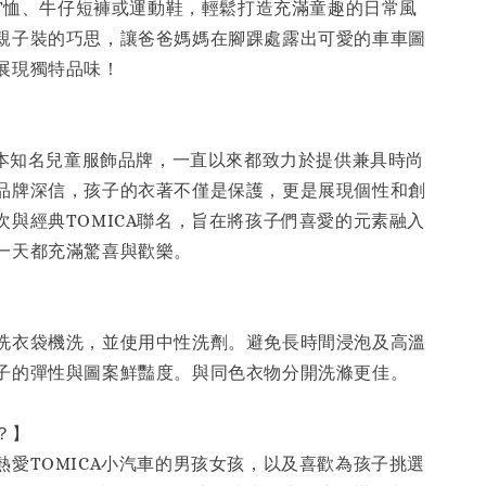
休閒T恤、牛仔短褲或運動鞋，輕鬆打造充滿童趣的日常風
親子裝的巧思，讓爸爸媽媽在腳踝處露出可愛的車車圖
展現獨特品味！
】
為日本知名兒童服飾品牌，一直以來都致力於提供兼具時尚
品牌深信，孩子的衣著不僅是保護，更是展現個性和創
次與經典TOMICA聯名，旨在將孩子們喜愛的元素融入
一天都充滿驚喜與歡樂。
】
洗衣袋機洗，並使用中性洗劑。避免長時間浸泡及高溫
子的彈性與圖案鮮豔度。與同色衣物分開洗滌更佳。
穿？】
熱愛TOMICA小汽車的男孩女孩，以及喜歡為孩子挑選