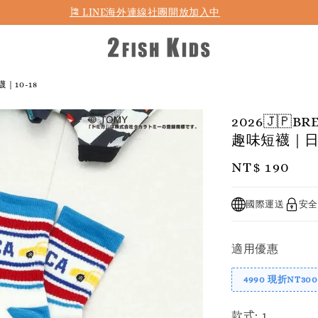
首購折50 ｜ 滿1,500 免運 ｜ 滿2,900 折140 ｜ 3%購物金
｜10-18
2026🇯
趣味短襪｜日本
Regular
NT$ 190
price
國際運送
安全
適用優惠
4990 現折NT300
款式
: 1