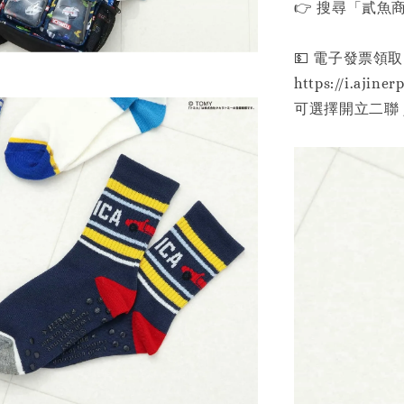
👉 搜尋「貳魚商行」
💵 電子發票領取
https://i.ajiner
可選擇開立二聯 