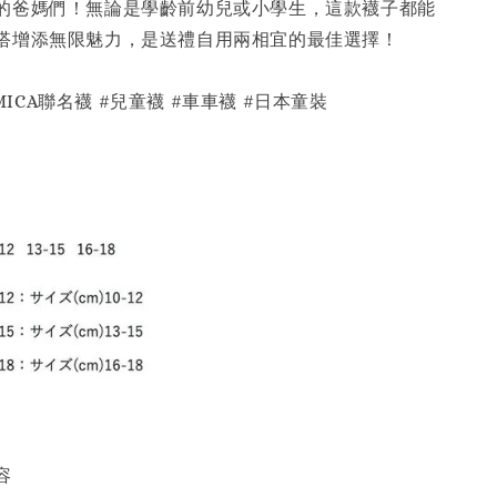
的爸媽們！無論是學齡前幼兒或小學生，這款襪子都能
搭增添無限魅力，是送禮自用兩相宜的最佳選擇！
TOMICA聯名襪 #兒童襪 #車車襪 #日本童裝
容