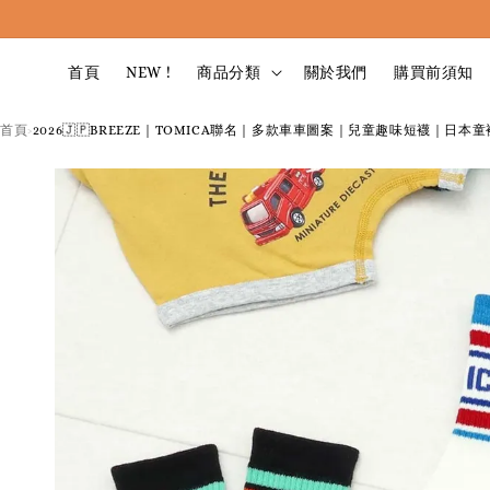
首頁
NEW !
商品分類
關於我們
購買前須知
首頁
2026🇯🇵BREEZE｜TOMICA聯名｜多款車車圖案｜兒童趣味短襪｜日本童襪
›