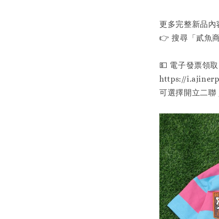
更多完整新品內
👉 搜尋「貳魚商行」
💵 電子發票領取
https://i.ajiner
可選擇開立二聯 