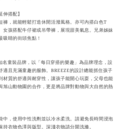
／延伸搭配】
短褲，就能輕鬆打造休閒活潑風格。亦可內搭白色T
。女孩搭配牛仔裙或吊帶褲，展現甜美氣息。兄弟姊妹
最吸睛的街頭焦點！
】
日本知名童裝品牌，以「每日穿搭的樂趣」為品牌理念，設
舒適且充滿童趣的服飾。BREEZE的設計總能抓住孩子
到材質的舒適與耐穿性，讓孩子能開心玩耍，父母也能
與旭山動物園的合作，更是將品牌對動物與大自然的熱
。
】
袋中，使用中性洗劑並以冷水柔洗。請避免長時間浸泡
保持衣物色澤與版型。深淺衣物請分開洗滌。