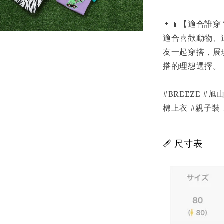
👦👧【適合誰
適合喜歡動物、
友一起穿搭，展
搭的理想選擇。
#BREEZE #
棉上衣 #親子裝
📏 尺寸表