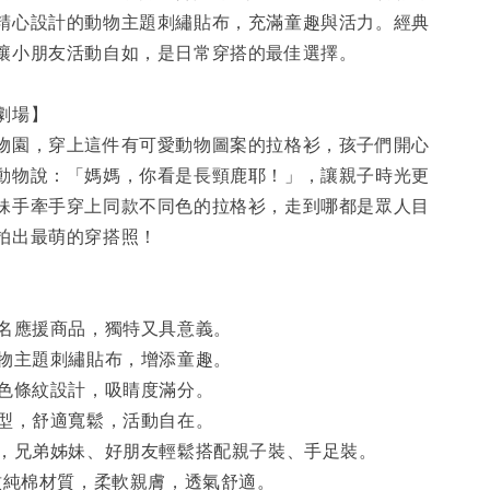
精心設計的動物主題刺繡貼布，充滿童趣與活力。經典
讓小朋友活動自如，是日常穿搭的最佳選擇。
劇場】
物園，穿上這件有可愛動物圖案的拉格衫，孩子們開心
動物說：「媽媽，你看是長頸鹿耶！」，讓親子時光更
妹手牽手穿上同款不同色的拉格衫，走到哪都是眾人目
拍出最萌的穿搭照！
聯名應援商品，獨特又具意義。
動物主題刺繡貼布，增添童趣。
撞色條紋設計，吸睛度滿分。
版型，舒適寬鬆，活動自在。
穿，兄弟姊妹、好朋友輕鬆搭配親子裝、手足裝。
斜紋純棉材質，柔軟親膚，透氣舒適。