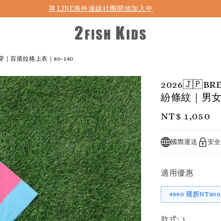
首購折50 ｜ 滿1,500 免運 ｜ 滿2,900 折140 ｜ 3%購物金
🎏 LINE海外連線社團開放加入中
穿｜百搭拉格上衣｜80-140
2026🇯
紛條紋｜男女
Regular
NT$ 1,050
price
國際運送
安全
適用優惠
4990 現折NT300
款式
: 1