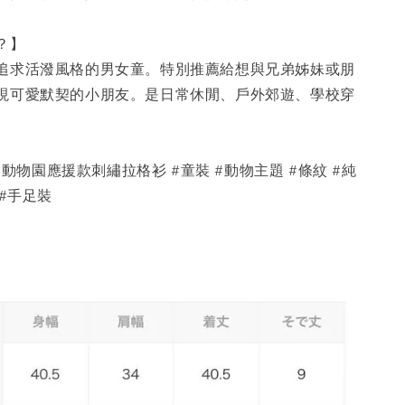
穿？】
追求活潑風格的男女童。特別推薦給想與兄弟姊妹或朋
現可愛默契的小朋友。是日常休閒、戶外郊遊、學校穿
旭山動物園應援款刺繡拉格衫 #童裝 #動物主題 #條紋 #純
 #手足裝