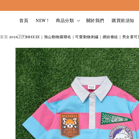
首頁
NEW !
商品分類
關於我們
購買前須知
首頁
2026🇯🇵BREEZE｜旭山動物園聯名｜可愛動物刺繡｜繽紛條紋｜男女童可
›