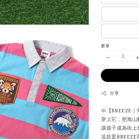
數量
分享
🧼【BREEZ
穿上它，把旭山
讓孩子成為街上
這款是BREE