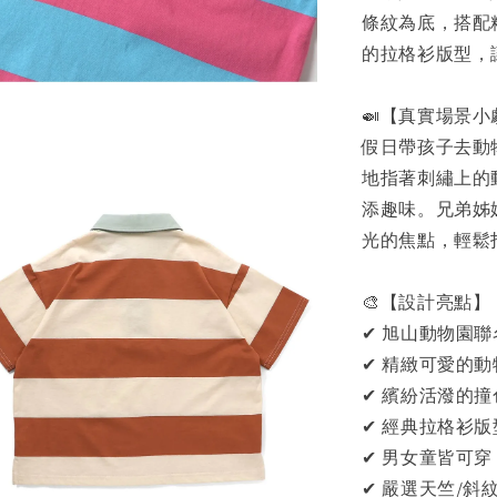
條紋為底，搭配
的拉格衫版型，
🍛【真實場景小
假日帶孩子去動
地指著刺繡上的
添趣味。兄弟姊
光的焦點，輕鬆
🎨【設計亮點】
✔ 旭山動物園
✔ 精緻可愛的
✔ 繽紛活潑的
✔ 經典拉格衫
✔ 男女童皆可
✔ 嚴選天竺/