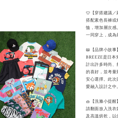
👕【穿搭建議
搭配素色長褲或
恤，增加層次感
一同穿上，成為
📖【品牌小故事
BREEZE是
計出許多時尚、
的喜好，並考量
安心選擇。此次
愛融入設計之中
🧺【洗滌小提醒
請翻面放入洗衣
及高溫烘乾，以