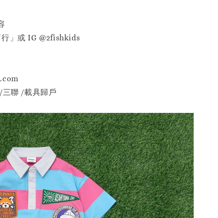
容
或 IG @2fishkids
p.com
/三聯 /載具歸戶