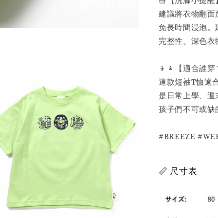
🧺【洗滌小提醒
建議將衣物翻面
免長時間浸泡。
完整性。深色衣
👦👧【適合誰
這款短袖T恤適
是日常上學、週
孩子們不可或缺
#BREEZE #
📏 尺寸表