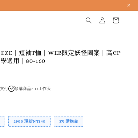
BREEZE｜短袖T恤｜WEB限定妖怪圖案｜高CP
適用｜80-160
支付
預購商品7-14工作天
2900 現折NT140
3% 購物金