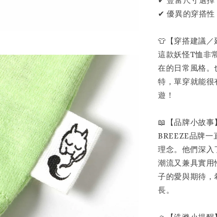
✔ 豐富尺寸選
✔ 優異的穿搭
👕【穿搭建議
這款妖怪T恤非
在的日常風格。
特，單穿就能很
遊！
📖【品牌小故事
BREEZE品
理念。他們深入
潮流又兼具實用
子的愛與期待，
長。