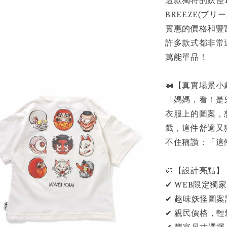
這款獨特的妖怪
BREEZE(ブリ
實惠的價格和豐
許多款式都非常
萬能單品！
🍛【真實場景小
「媽媽，看！是
衣服上的圖案，
戲，這件舒適又
不住稱讚：「這
🎨【設計亮點】
✔ WEB限定
✔ 趣味妖怪圖
✔ 親民價格，