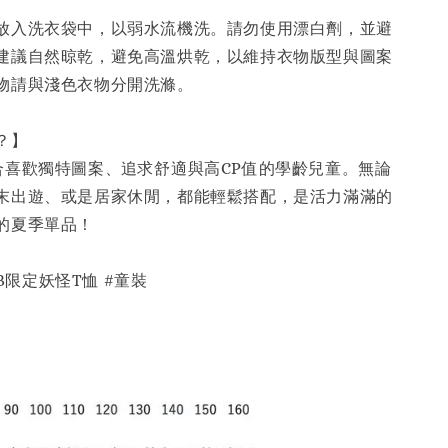
】
放入洗衣袋中，以弱水流機洗。請勿使用漂白劑，並避
建議自然晾乾，避免高溫烘乾，以維持衣物版型與圖案
物請與淺色衣物分開洗滌。
穿？】
合喜歡獨特圖案、追求舒適與高CP值的學齡兒童。無論
末出遊、或是居家休閒，都能輕鬆搭配，是活力滿滿的
的夏季單品！
WEB限定妖怪T恤 #童裝