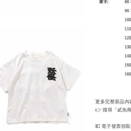
更多完整新品內
👉 搜尋「貳魚商行」
💵 電子發票領取