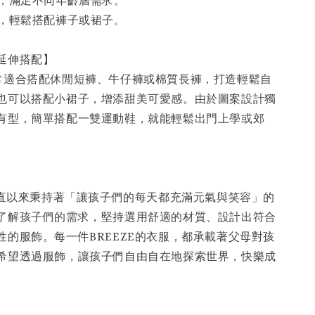
擇，滿足不同年齡層需求。
性，輕鬆搭配褲子或裙子。
／延伸搭配】
常適合搭配休閒短褲、牛仔褲或棉質長褲，打造輕鬆自
也可以搭配小裙子，增添甜美可愛感。由於圖案設計獨
有型，簡單搭配一雙運動鞋，就能輕鬆出門上學或郊
】
牌一直以來秉持著「讓孩子們的每天都充滿元氣與笑容」的
了解孩子們的需求，堅持選用舒適的材質、設計出符合
性的服飾。每一件BREEZE的衣服，都承載著父母對孩
希望透過服飾，讓孩子們自由自在地探索世界，快樂成