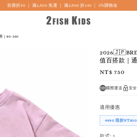
首購折50 ｜ 滿1,500 免運 ｜ 滿2,900 折140 ｜ 3%購物金
｜80-160
2026🇯
值百搭款｜通學
Regular
NT$ 750
price
國際運送
安全
適用優惠
4990 現折NT300
款式
: 1