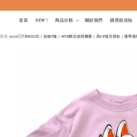
首頁
NEW !
商品分類
關於我們
購買前須知
首頁
2026🇯🇵BREEZE｜短袖T恤｜WEB限定妖怪圖案｜高CP值百搭款｜通學適用
›