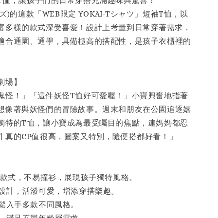
T恤，讓孩子們的日常穿搭充滿趣味與驚喜！
ーズ)的這款「WEB限定 YOKAI-Tシャツ」短袖T恤，以
富多樣的款式深受喜愛！設計上考量到日常穿著需求，
適合通園、通學，具備極高的搭配性，是孩子衣櫃裡的
劇場】
鬼怪！」「這件妖怪T恤好可愛喔！」小寶興奮地指著
想像著與妖怪們的冒險故事。週末和朋友在公園追逐嬉
獨特的T恤，讓小寶成為最受矚目的焦點，連媽媽都忍
件真的CP值很高，圖案又特別，隨便搭都好看！」
獨家款式，不易撞衫，展現孩子獨特風格。
案設計，活潑可愛，增添穿搭樂趣。
輕鬆入手多款不同風格。