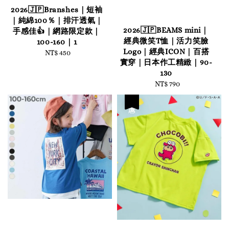
2026🇯🇵Branshes｜短袖
｜純綿100％｜排汗透氣｜
2026🇯🇵BEAMS mini｜
手感佳👍｜網路限定款｜
經典微笑T恤｜活力笑臉
100-160｜1
Logo｜經典ICON｜百搭
NT$ 450
Regular
實穿｜日本作工精緻｜90-
price
130
NT$ 790
Regular
price
優惠