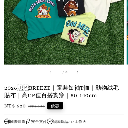
1
/
13
2026🇯🇵BREEZE｜童裝短袖T恤｜動物絨毛
貼布｜高CP值百搭實穿｜80-140cm
Sale
NT$ 620
Regular
優惠
NT$ 650
price
price
國際運送
安全支付
預購商品7-14工作天