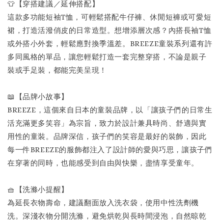
👕【穿搭建議／延伸搭配】
這款多功能短袖T恤，可輕鬆搭配牛仔褲、休閒短褲或可愛短
裙，打造活潑俏皮的日常造型。想增添層次感？內搭長袖T恤
或外搭小外套，輕鬆應對換季溫差。BREEZE童裝系列還有許
多同風格的單品，讓您輕鬆打造一套完整穿搭，不論是親子
裝或手足裝，都能完美呈現！
📖【品牌小故事】
BREEZE，這個來自日本的童裝品牌，以「讓孩子們的日常生
活充滿更多笑容」為宗旨，致力於設計兼具時尚、舒適與實
用性的童裝。品牌深信，孩子們的笑容是最好的裝飾，因此
每一件BREEZE的服飾都注入了設計師的愛與巧思，讓孩子們
在穿著的同時，也能感受到自由與快樂，盡情享受童年。
🧺【洗滌小提醒】
為延長衣物壽命，建議翻面放入洗衣袋，使用中性洗劑機
洗。深淺衣物分開洗滌，避免烘乾與長時間浸泡，自然晾乾