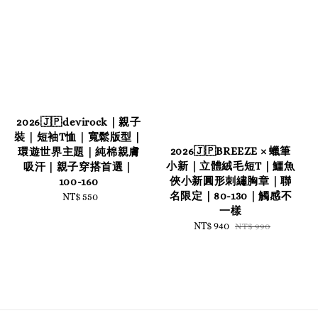
2026🇯🇵devirock｜親子
裝｜短袖T恤｜寬鬆版型｜
2026🇯🇵BREEZE × 蠟筆
環遊世界主題｜純棉親膚
小新｜立體絨毛短T｜鱷魚
吸汗｜親子穿搭首選｜
俠小新圓形刺繡胸章｜聯
100-160
名限定｜80-130｜觸感不
NT$ 550
Regular
一樣
price
Sale
NT$ 940
Regular
NT$ 990
price
price