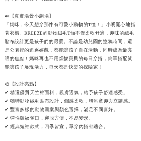
🍛【真實場景小劇場】
「媽咪，今天想穿那件有可愛小動物的T恤！」小明開心地指
著衣櫃。BREEZE的動物絨毛T恤不僅柔軟舒適，趣味的絨毛
貼布設計更是孩子們的最愛。不論是幼兒園的塗鴉時間，還
是公園裡的追逐嬉戲，都能讓孩子自在活動，同時成為最亮
眼的焦點！媽咪再也不用煩惱寶貝的每日穿搭，簡單搭配就
能讓孩子展現活力，每天都是快樂的探險家！
🎨【設計亮點】
✔ 精選優質天竺棉面料，親膚透氣，給予孩子舒適感受。
✔ 獨特動物絨毛貼布設計，觸感柔軟，增添童趣與立體感。
✔ 豐富多樣的動物圖案與顏色選擇，滿足不同喜好。
✔ 彈性羅紋領口，穿脫方便，不易變形。
✔ 經典短袖款式，四季皆宜，單穿內搭都適合。