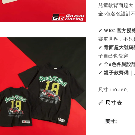
兒童款背面超大「
全6色各色設計
✔
WRC 官方授
賽車世界，不只
✔
背面超大號碼
子自己也愛穿
✔
全6色各異設
✔
親子款齊備｜
尺寸 110-150。
📏 尺寸表