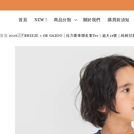
首頁
NEW !
商品分類
關於我們
購買前須知
首頁
2026🇯🇵BREEZE × GR GAZOO｜拉力賽車聯名童Tee｜超大18號｜純棉兒
›