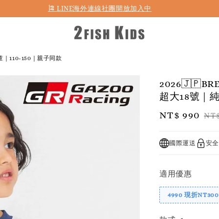
首購折50 ｜ 滿1,500 免運 ｜ 滿2,900 折140 ｜ 3%購物金
童｜110-150｜親子同款
2026🇯🇵
超大18號｜純
Sale
NT$ 990
Re
NT$
price
pr
國際運送
安全
適用優惠
4990 現折NT300