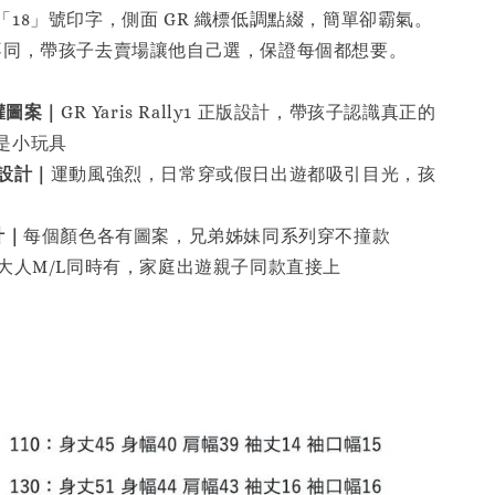
18」號印字，側面 GR 織標低調點綴，簡單卻霸氣。
不同，帶孩子去賣場讓他自己選，保證每個都想要。
權圖案｜
GR Yaris Rally1 正版設計，帶孩子認識真正的
是小玩具
設計｜
運動風強烈，日常穿或假日出遊都吸引目光，孩
計｜
每個顏色各有圖案，兄弟姊妹同系列穿不撞款
大人M/L同時有，家庭出遊親子同款直接上