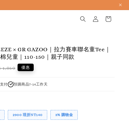
BREEZE × GR GAZOO｜拉力賽車聯名童Tee｜
棉兒童｜110-150｜親子同款
gular
優惠
 1,050
ice
支付
預購商品7-14工作天
2900 現折NT140
3% 購物金