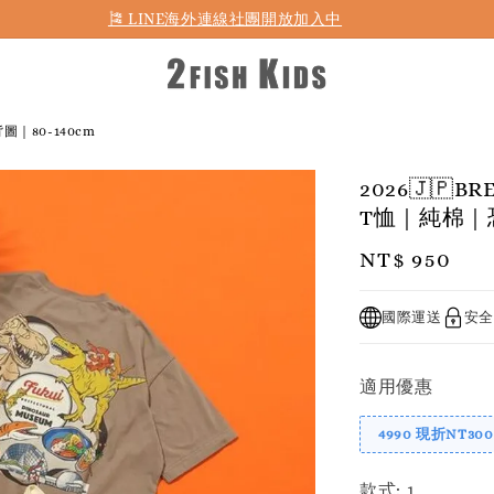
首購折50 ｜ 滿1,500 免運 ｜ 滿2,900 折140 ｜ 3%購物金
｜80-140cm
2026🇯
T恤｜純棉｜恐
Regular
NT$ 950
price
國際運送
安全
適用優惠
4990 現折NT300
款式
: 1