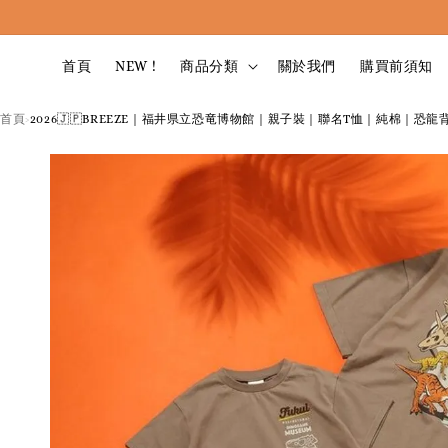
首頁
NEW !
商品分類
關於我們
購買前須知
首頁
2026🇯🇵BREEZE｜福井県立恐竜博物館｜親子裝｜聯名T恤｜純棉｜恐龍背圖
›