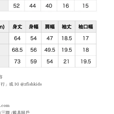
容
或 IG @2fishkids
p.com
/三聯 /載具歸戶