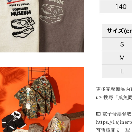
更多完整新品內
👉 搜尋「貳魚商行」
💵 電子發票領取
https://i.ajiner
可選擇開立二聯 