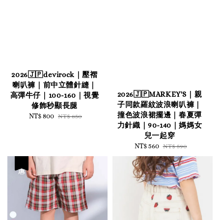
2026🇯🇵devirock｜壓褶
喇叭褲｜前中立體針縫｜
2026🇯🇵MARKEY'S｜親
高彈牛仔｜100-160｜視覺
子同款羅紋波浪喇叭褲｜
修飾秒顯長腿
撞色波浪裙擺邊｜春夏彈
Sale
NT$ 800
Regular
NT$ 850
力針織｜90-140｜媽媽女
price
price
兒一起穿
Sale
NT$ 560
Regular
NT$ 590
price
price
優惠