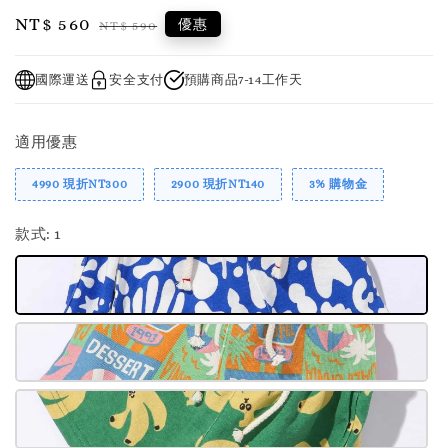
Sale
NT$ 560
Regular
優惠
NT$ 590
price
price
國際運送
安全支付
預購商品7-14工作天
適用優惠
4990 現折NT300
2900 現折NT140
3% 購物金
款式
: 1