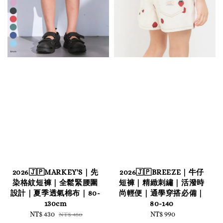
2026🇯🇵MARKEY'S｜先
2026🇯🇵BREEZE｜牛仔
染格紋短褲｜全鬆緊腰圍
短褲｜精緻刺繡｜活潑時
設計｜夏季透氣棉布｜80-
尚輕便｜通學穿搭必備｜
130cm
80-140
Sale
NT$ 430
Regular
NT$ 990
Regular
NT$ 450