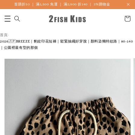
首購折50 ｜ 滿1,500 免運 ｜ 滿2,900 折140 ｜ 3%購物金
首頁
›
2026🇯🇵BREEZE｜豹紋印花短褲｜鬆緊抽繩好穿脫｜顏料染獨特紋路｜80-140
｜公園裡最有型的那個