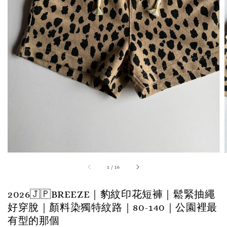
1
/
16
2026🇯🇵BREEZE｜豹紋印花短褲｜鬆緊抽繩
好穿脫｜顏料染獨特紋路｜80-140｜公園裡最
有型的那個