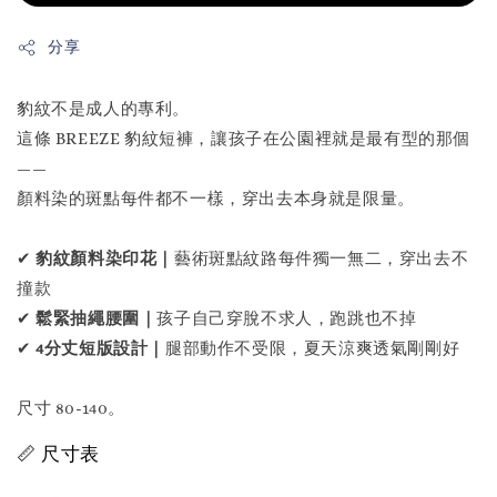
分享
豹紋不是成人的專利。
這條 BREEZE 豹紋短褲，讓孩子在公園裡就是最有型的那個
——
顏料染的斑點每件都不一樣，穿出去本身就是限量。
✔
豹紋顏料染印花｜
藝術斑點紋路每件獨一無二，穿出去不
撞款
✔
鬆緊抽繩腰圍｜
孩子自己穿脫不求人，跑跳也不掉
✔
4分丈短版設計｜
腿部動作不受限，夏天涼爽透氣剛剛好
尺寸 80-140。
📏 尺寸表