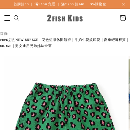
首購折50 ｜ 滿1,500 免運 ｜ 滿2,900 折140 ｜ 3%購物金
首頁
›
2026🇯🇵NEW BREEZE｜花色短版休閒短褲｜牛奶牛花紋印花｜夏季輕薄棉質｜
80-150｜男女通用兄弟姊妹全穿