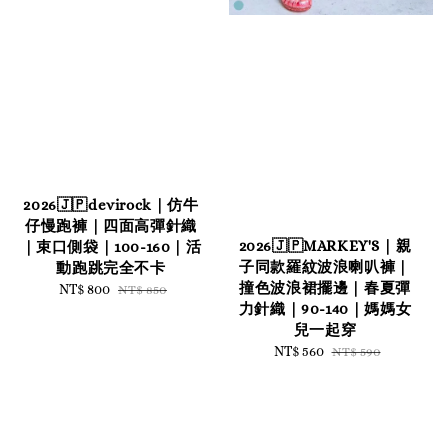
2026🇯🇵devirock｜仿牛
仔慢跑褲｜四面高彈針織
2026🇯🇵MARKEY'S｜親
｜束口側袋｜100-160｜活
子同款羅紋波浪喇叭褲｜
動跑跳完全不卡
撞色波浪裙擺邊｜春夏彈
Sale
NT$ 800
Regular
NT$ 850
力針織｜90-140｜媽媽女
price
price
兒一起穿
Sale
NT$ 560
Regular
NT$ 590
price
price