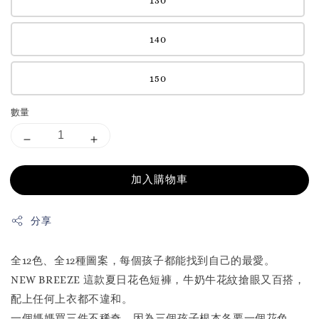
140
150
數量
加入購物車
分享
全12色、全12種圖案，每個孩子都能找到自己的最愛。
NEW BREEZE 這款夏日花色短褲，牛奶牛花紋搶眼又百搭，
配上任何上衣都不違和。
一個媽媽買三件不稀奇，因為三個孩子根本各要一個花色。