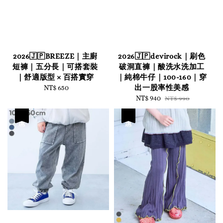
2026🇯🇵BREEZE｜主廚
2026🇯🇵devirock｜刷色
短褲｜五分長｜可搭套裝
破洞直褲｜酸洗水洗加工
｜舒適版型 × 百搭實穿
｜純棉牛仔｜100-160｜穿
出一股率性美感
NT$ 650
Regular
price
Sale
NT$ 940
Regular
NT$ 990
price
price
優惠
優惠