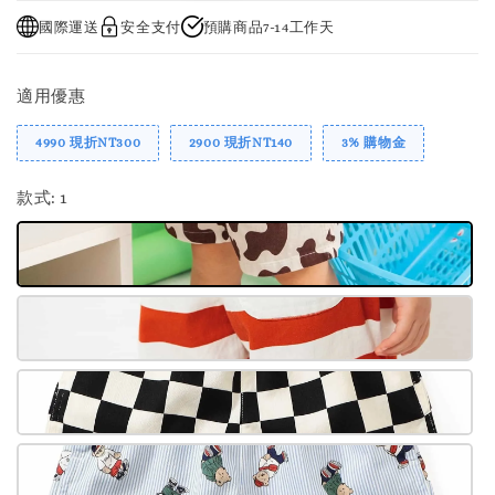
國際運送
安全支付
預購商品7-14工作天
適用優惠
4990 現折NT300
2900 現折NT140
3% 購物金
款式
: 1