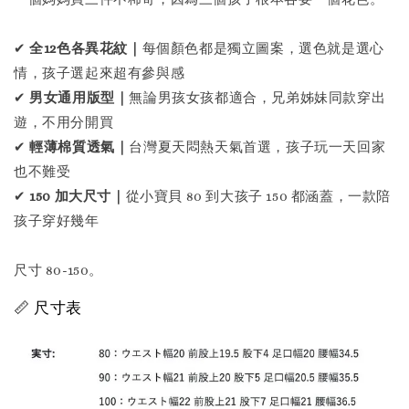
✔
全12色各異花紋｜
每個顏色都是獨立圖案，選色就是選心
情，孩子選起來超有參與感
✔
男女通用版型｜
無論男孩女孩都適合，兄弟姊妹同款穿出
遊，不用分開買
✔
輕薄棉質透氣｜
台灣夏天悶熱天氣首選，孩子玩一天回家
也不難受
✔
150 加大尺寸｜
從小寶貝 80 到大孩子 150 都涵蓋，一款陪
孩子穿好幾年
尺寸 80-150。
📏 尺寸表