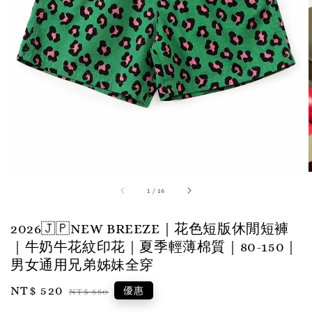
1
/
16
2026🇯🇵NEW BREEZE｜花色短版休閒短褲
｜牛奶牛花紋印花｜夏季輕薄棉質｜80-150｜
男女通用兄弟姊妹全穿
Sale
NT$ 520
Regular
優惠
NT$ 550
price
price