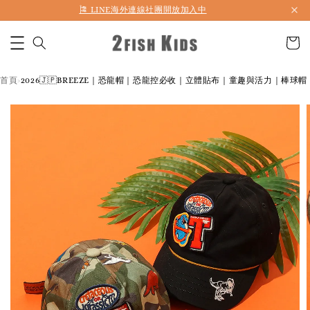
🎏 LINE海外連線社團開放加入中
首頁
2026🇯🇵BREEZE｜恐龍帽｜恐龍控必收｜立體貼布｜童趣與活力｜棒球帽
›