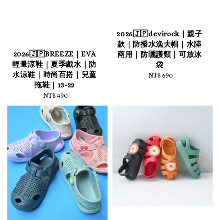
2026🇯🇵devirock｜親子
款｜防撥水漁夫帽｜水陸
2026🇯🇵BREEZE｜EVA
兩用｜防曬護頸｜可放冰
輕量涼鞋｜夏季戲水｜防
袋
水涼鞋｜時尚百搭｜兒童
NT$ 690
Regular
拖鞋｜13-22
price
NT$ 490
Regular
price