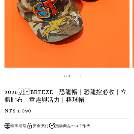
1
/
2
2026🇯🇵BREEZE｜恐龍帽｜恐龍控必收｜立
體貼布｜童趣與活力｜棒球帽
Regular
NT$ 1,090
price
國際運送
安全支付
預購商品7-14工作天