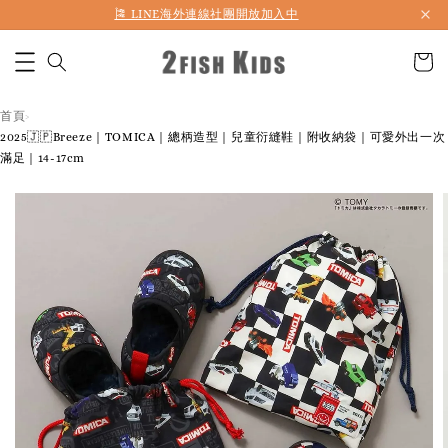
🎏 LINE海外連線社團開放加入中
首頁
›
2025🇯🇵Breeze｜TOMICA｜總柄造型｜兒童衍縫鞋｜附收納袋｜可愛外出一次
滿足｜14-17cm