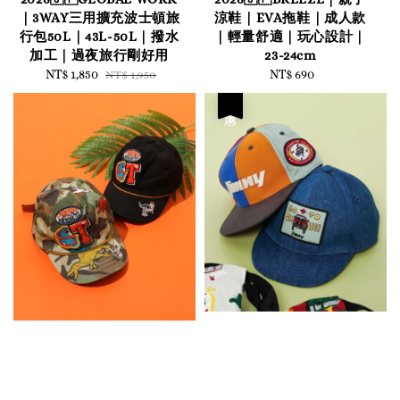
｜3WAY三用擴充波士頓旅
涼鞋｜EVA拖鞋｜成人款
行包50L｜43L-50L｜撥水
｜輕量舒適｜玩心設計｜
加工｜過夜旅行剛好用
23-24cm
Sale
NT$ 1,850
Regular
NT$ 690
Regular
NT$ 1,950
price
price
price
優惠