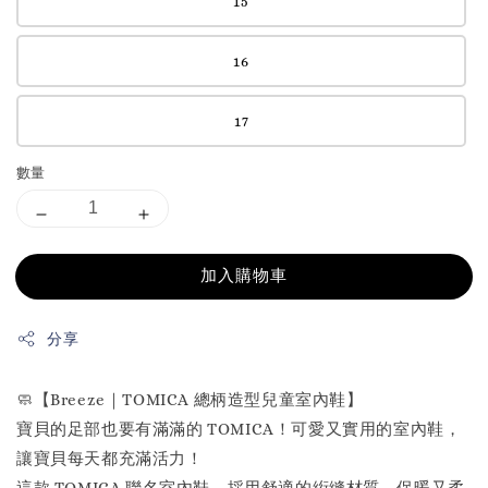
15
16
17
數量
加入購物車
分享
🧼【Breeze｜TOMICA 總柄造型兒童室內鞋】
寶貝的足部也要有滿滿的 TOMICA！可愛又實用的室內鞋，
讓寶貝每天都充滿活力！
這款 TOMICA 聯名室內鞋，採用舒適的絎縫材質，保暖又柔