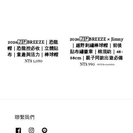
2026🇯🇵BREEZE × Jimny
2026🇯🇵BREEZE｜恐龍
｜越野刺繡棒球帽｜前後
帽｜恐龍控必收｜立體貼
貼布繡徽章｜棉混紡｜48-
布｜童趣與活力｜棒球帽
58cm｜親子同款出遊必備
NT$ 1,090
Regular
Sale
NT$ 990
Regular
NT$ 1,050
price
price
price
聯繫我們