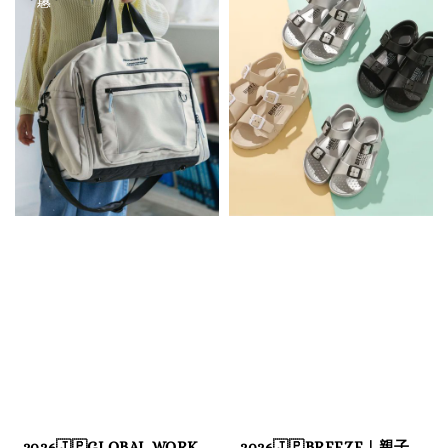
2026🇯🇵GLOBAL WORK
2026🇯🇵BREEZE｜親子