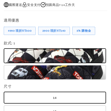
國際運送
安全支付
預購商品7-14工作天
適用優惠
4990 現折NT300
2900 現折NT140
3% 購物金
款式
: 1
尺寸
14