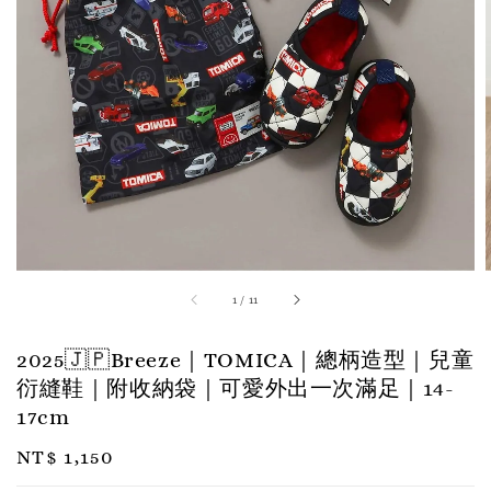
1
/
11
2025🇯🇵Breeze｜TOMICA｜總柄造型｜兒童
衍縫鞋｜附收納袋｜可愛外出一次滿足｜14-
17cm
Regular
NT$ 1,150
price