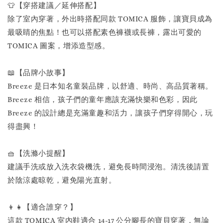
👕【穿搭建議／延伸搭配】
除了室內穿著，外出時搭配同款 TOMICA 服飾，讓寶貝成為
最吸睛的焦點！也可以搭配素色褲襪或長褲，露出可愛的
TOMICA 圖案，增添造型感。
📖【品牌小故事】
Breeze 是日本知名童裝品牌，以舒適、時尚、高品質著稱。
Breeze 相信，孩子們的童年應該充滿快樂和色彩，因此
Breeze 的設計總是充滿童趣和活力，讓孩子們穿得開心，玩
得盡興！
🧺【洗滌小提醒】
建議手洗或放入洗衣袋機洗，避免長時間浸泡。清洗後請置
於陰涼處晾乾，避免陽光直射。
👦👧【適合誰穿？】
這款 TOMICA 室內鞋適合 14-17 公分腳長的寶貝穿著，無論