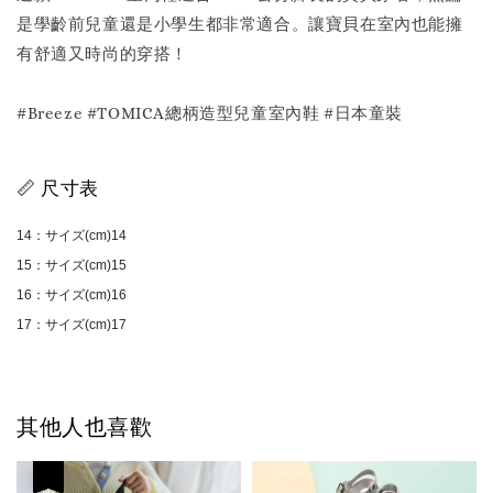
是學齡前兒童還是小學生都非常適合。讓寶貝在室內也能擁
有舒適又時尚的穿搭！
#Breeze #TOMICA總柄造型兒童室內鞋 #日本童裝
📏 尺寸表
14：サイズ(cm)14
15：サイズ(cm)15
16：サイズ(cm)16
17：サイズ(cm)17
其他人也喜歡
優惠