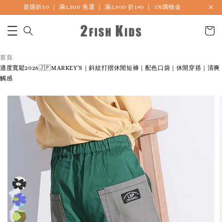
首購折50 ｜ 滿1,500 免運 ｜ 滿2,900 折140 ｜ 3%購物金
🎏 LINE海外連線社團開放加入中
首頁
›
適度寬鬆2026🇯🇵MARKEY’S｜斜紋打摺休閒短褲｜配色口袋｜休閒穿搭｜清爽
觸感