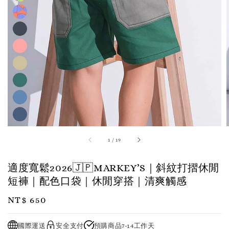
1
/
19
適度寬鬆2026🇯🇵MARKEY’S｜斜紋打摺休閒
短褲｜配色口袋｜休閒穿搭｜清爽觸感
Regular
NT$ 650
price
國際運送
安全支付
預購商品7-14工作天