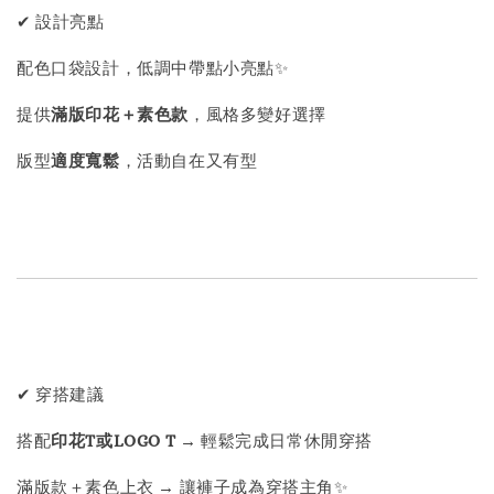
✔ 設計亮點
配色口袋設計，低調中帶點小亮點✨
提供
滿版印花＋素色款
，風格多變好選擇
版型
適度寬鬆
，活動自在又有型
✔ 穿搭建議
搭配
印花T或LOGO T
→ 輕鬆完成日常休閒穿搭
滿版款＋素色上衣 → 讓褲子成為穿搭主角✨