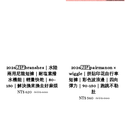
2026🇯🇵branshes｜水陸
2026🇯🇵pairmanon ×
兩用尼龍短褲｜耐塩素撥
wiggle｜拼貼印花自行車
水機能｜輕量快乾｜80-
短褲｜彩色波浪邊｜四向
150｜解決換來換去好麻煩
彈力｜90-150｜跑跳不勒
肚
Sale
NT$ 620
Regular
NT$ 650
price
price
Sale
NT$ 560
Regular
NT$ 590
price
price