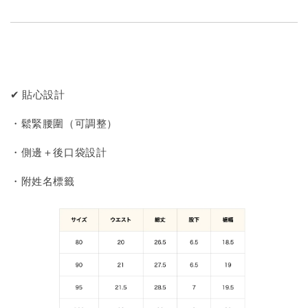
✔ 貼心設計
・鬆緊腰圍（可調整）
・側邊＋後口袋設計
・附姓名標籤