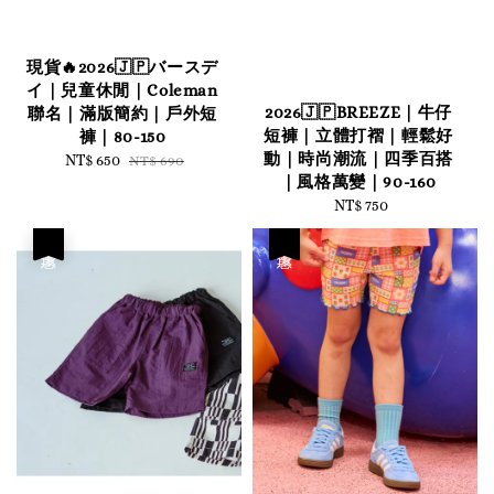
現貨🔥2026🇯🇵バースデ
イ｜兒童休閒｜Coleman
2026🇯🇵BREEZE｜牛仔
聯名｜滿版簡約｜戶外短
短褲｜立體打褶｜輕鬆好
褲｜80-150
動｜時尚潮流｜四季百搭
Sale
NT$ 650
Regular
NT$ 690
｜風格萬變｜90-160
price
price
NT$ 750
Regular
price
優惠
優惠