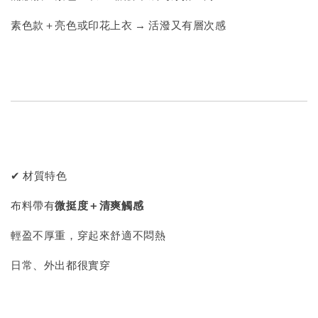
素色款＋亮色或印花上衣 → 活潑又有層次感
✔ 材質特色
布料帶有
微挺度＋清爽觸感
輕盈不厚重，穿起來舒適不悶熱
日常、外出都很實穿