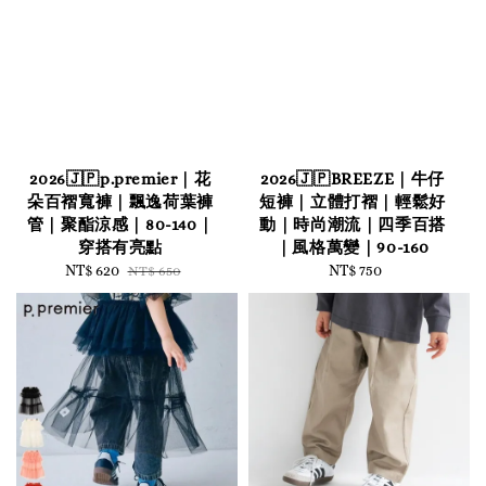
2026🇯🇵p.premier｜花
2026🇯🇵BREEZE｜牛仔
朵百褶寬褲｜飄逸荷葉褲
短褲｜立體打褶｜輕鬆好
管｜聚酯涼感｜80-140｜
動｜時尚潮流｜四季百搭
穿搭有亮點
｜風格萬變｜90-160
Sale
NT$ 620
Regular
NT$ 750
Regular
NT$ 650
price
price
price