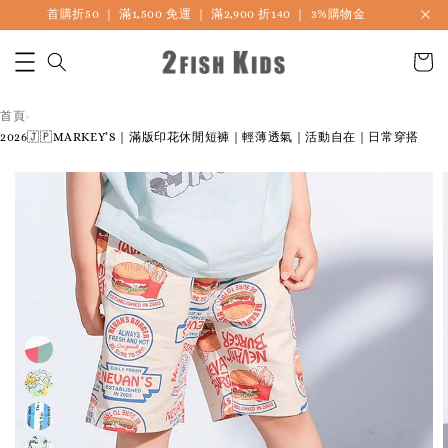
首購折50 ｜ 滿1,500 免運 ｜ 滿2,900 折140 ｜ 3%購物金
首頁
›
2026🇯🇵MARKEY’S｜滿版印花休閒短褲｜輕薄透氣｜活動自在｜日常穿搭