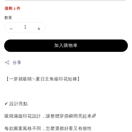
僅剩 2 件
數量
加入購物車
分享
【一穿就吸睛✨夏日主角級印花短褲】
✔ 設計亮點
吸睛滿版印花設計，讓整體穿搭瞬間亮起來🌈
每款圖案風格不同，怎麼選都好看又有個性