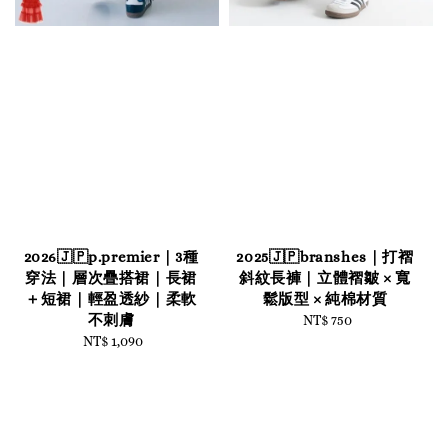
2026🇯🇵p.premier｜3種
2025🇯🇵branshes｜打褶
穿法｜層次疊搭裙｜長裙
斜紋長褲｜立體褶皺 × 寬
＋短裙｜輕盈透紗｜柔軟
鬆版型 × 純棉材質
不刺膚
NT$ 750
Regular
NT$ 1,090
Regular
price
price