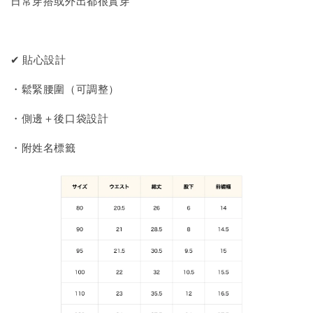
日常穿搭或外出都很實穿
✔ 貼心設計
・鬆緊腰圍（可調整）
・側邊＋後口袋設計
・附姓名標籤