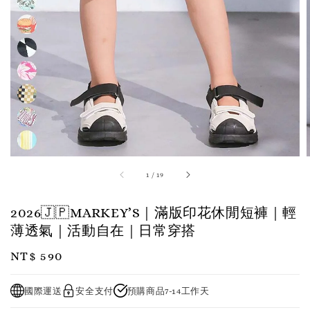
1
/
19
2026🇯🇵MARKEY’S｜滿版印花休閒短褲｜輕
薄透氣｜活動自在｜日常穿搭
Regular
NT$ 590
price
國際運送
安全支付
預購商品7-14工作天