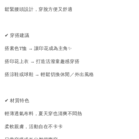
鬆緊腰頭設計，穿脫方便又舒適
✔ 穿搭建議
搭素色T恤 → 讓印花成為主角✨
搭印花上衣 → 打造活潑童趣感穿搭
搭涼鞋或球鞋 → 輕鬆切換休閒／外出風格
✔ 材質特色
輕薄透氣布料，夏天穿也清爽不悶熱
柔軟親膚，活動自在不卡卡